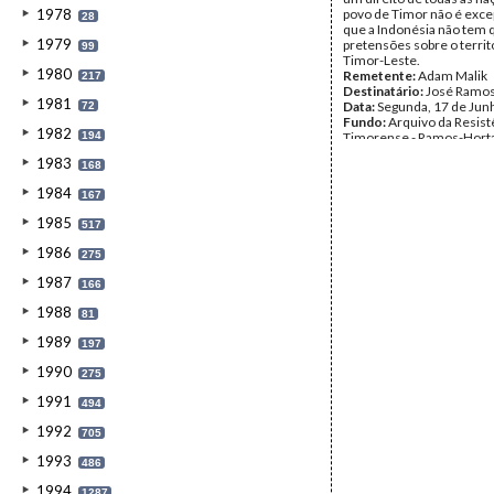
1978
povo de Timor não é exc
28
que a Indonésia não tem 
1979
pretensões sobre o territ
99
Timor-Leste.
1980
Remetente:
Adam Malik
217
Destinatário:
José Ramos
1981
Data:
Segunda, 17 de Jun
72
Fundo:
Arquivo da Resist
1982
194
Timorense - Ramos-Hort
Tipo Documental:
Corre
1983
168
Página(s):
20
1984
167
1985
517
1986
275
1987
166
1988
81
1989
197
1990
275
1991
494
1992
705
1993
486
1994
1287