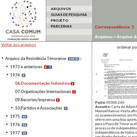
ARQUIVOS
GUIAS DE PESQUISA
PROJETO
PARCERIAS
Correspondência:
1
Arquivos
>
Arquivo d
Voltar aos arquivos
ordenar po
Arquivo da Resistência Timorense
15878
I
1973 e anteriores
6
7
1974
6
06.Documentação Indonésia
1
07.Organizações Internacionais
1
09.Recortes/Imprensa
1
Pasta:
05000.260
Assunto:
Carta de Adam M
10.Partidos e Associações
3
Manuel Ramos-Horta afi
os acontecimentos em Po
1975
43
oferecem uma boa oport
para o Povo de Timor acel
1976
53
processo de independênci
independência de todos o
1977
35
um direito de todas as na