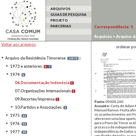
ARQUIVOS
GUIAS DE PESQUISA
PROJETO
PARCERIAS
Correspondência:
1
Arquivos
>
Arquivo d
Voltar aos arquivos
ordenar po
Arquivo da Resistência Timorense
15878
I
1973 e anteriores
6
7
1974
6
06.Documentação Indonésia
1
07.Organizações Internacionais
1
09.Recortes/Imprensa
1
Pasta:
05000.260
Assunto:
Carta de Adam M
10.Partidos e Associações
3
Manuel Ramos-Horta afi
os acontecimentos em Po
1975
43
oferecem uma boa oport
para o Povo de Timor acel
1976
53
processo de independênci
independência de todos o
1977
35
um direito de todas as na