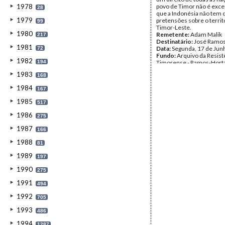
1978
povo de Timor não é exc
28
que a Indonésia não tem 
1979
pretensões sobre o territ
99
Timor-Leste.
1980
Remetente:
Adam Malik
217
Destinatário:
José Ramos
1981
Data:
Segunda, 17 de Jun
72
Fundo:
Arquivo da Resist
1982
194
Timorense - Ramos-Hort
Tipo Documental:
Corre
1983
168
Página(s):
20
1984
167
1985
517
1986
275
1987
166
1988
81
1989
197
1990
275
1991
494
1992
705
1993
486
1994
1287