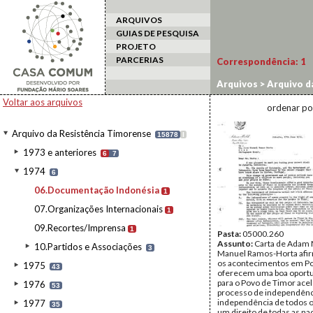
ARQUIVOS
GUIAS DE PESQUISA
PROJETO
PARCERIAS
Correspondência:
1
Arquivos
>
Arquivo d
Voltar aos arquivos
ordenar po
Arquivo da Resistência Timorense
15878
I
1973 e anteriores
6
7
1974
6
06.Documentação Indonésia
1
07.Organizações Internacionais
1
09.Recortes/Imprensa
1
Pasta:
05000.260
Assunto:
Carta de Adam M
10.Partidos e Associações
3
Manuel Ramos-Horta afi
os acontecimentos em Po
1975
43
oferecem uma boa oport
para o Povo de Timor acel
1976
53
processo de independênci
independência de todos o
1977
35
um direito de todas as na