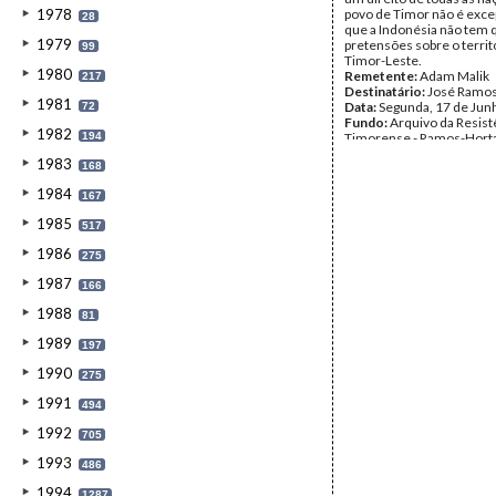
1978
povo de Timor não é exc
28
que a Indonésia não tem 
1979
pretensões sobre o territ
99
Timor-Leste.
1980
Remetente:
Adam Malik
217
Destinatário:
José Ramos
1981
Data:
Segunda, 17 de Jun
72
Fundo:
Arquivo da Resist
1982
194
Timorense - Ramos-Hort
Tipo Documental:
Corre
1983
168
Página(s):
20
1984
167
1985
517
1986
275
1987
166
1988
81
1989
197
1990
275
1991
494
1992
705
1993
486
1994
1287