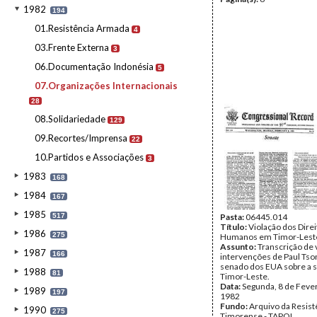
1982
194
01.Resistência Armada
4
03.Frente Externa
3
06.Documentação Indonésia
5
07.Organizações Internacionais
28
08.Solidariedade
129
09.Recortes/Imprensa
22
10.Partidos e Associações
3
1983
168
1984
167
1985
517
Pasta:
06445.014
Título:
Violação dos Direi
1986
275
Humanos em Timor-Lest
Assunto:
Transcrição de 
1987
166
intervenções de Paul Tso
senado dos EUA sobre a 
1988
81
Timor-Leste.
Data:
Segunda, 8 de Feve
1989
197
1982
Fundo:
Arquivo da Resist
1990
275
Timorense - TAPOL