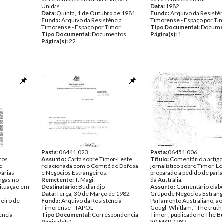
Unidas
Data:
1982
Data:
Quinta, 1 de Outubro de 1981
Fundo:
Arquivo da Resistê
Fundo:
Arquivo da Resistência
Timorense - Espaço por Ti
Timorense - Espaço por Timor
Tipo Documental:
Docume
Tipo Documental:
Documentos
Página(s):
1
Página(s):
22
Pasta:
06441.023
Pasta:
06451.006
tos
Assunto:
Carta sobre Timor-Leste,
Título:
Comentário a artig
e
relacionada com o Comité de Defesa
jornalístico sobre Timor-Le
várias
e Negócios Estrangeiros.
preparado a pedido de par
ngas no
Remetente:
T. Magi
da Austrália.
situação em
Destinatário:
Budiardjo
Assunto:
Comentário elab
Data:
Terça, 30 de Março de 1982
Grupo de Negócios Estrang
reiro de
Fundo:
Arquivo da Resistência
Parlamento Australiano, ao
Timorense - TAPOL
Gough Whitlam, "The truth
ência
Tipo Documental:
Correspondencia
Timor", publicado no The Bu
Página(s):
1
30.MAR.1982.