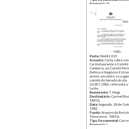
Página(s):
45
Pasta:
06441.013
Assunto:
Carta sobre o in
Carmel perante o Comité
Canberra, ao Comité Per
Defesa e Negócios Estran
anexo, encontra-se a age
comité do Senado do dia
24.SET.1982, referente a
Leste.
Remetente:
T. Magi
Destinatário:
Carmel Bud
TAPOL
Data:
Segunda, 18 de Out
1982
Fundo:
Arquivo da Resist
Timorense - TAPOL
Tipo Documental:
Corre
Página(s):
2