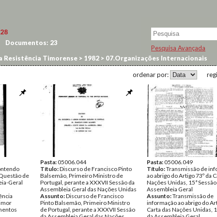
28
Documentos:
23
Pesquisa Avançada
a Resistência Timorense
>
1982
>
07.Organizações Internacionais
ordenar por:
reg
Pasta:
05006.044
Pasta:
05006.049
ontendo
Título:
Discurso de Francisco Pinto
Título:
Transmissão de in
 Questão de
Balsemão, Primeiro Ministro de
ao abrigo do Artigo 73º da C
eia-Geral
Portugal, perante a XXXVII Sessão da
Nações Unidas, 15ª Sessão
Assembleia Geral das Nações Unidas
Assembleia Geral
ência
Assunto:
Discurso de Francisco
Assunto:
Transmissão de
Timor
Pinto Balsemão, Primeiro Ministro
informação ao abrigo do Art
entos
de Portugal, perante a XXXVII Sessão
Carta das Nações Unidas, 
da Assembleia Geral das Nações
da Assembleia Geral