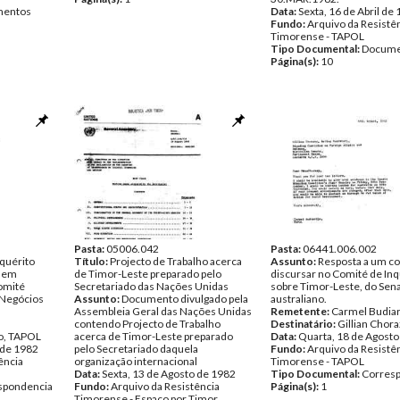
entos
Data:
Sexta, 16 de Abril de
Fundo:
Arquivo da Resistê
Timorense - TAPOL
Tipo Documental:
Docume
Página(s):
10
Pasta:
05006.042
Pasta:
06441.006.002
nquérito
Título:
Projecto de Trabalho acerca
Assunto:
Resposta a um co
, em
de Timor-Leste preparado pelo
discursar no Comité de Inq
omité
Secretariado das Nações Unidas
sobre Timor-Leste, do Sen
 Negócios
Assunto:
Documento divulgado pela
australiano.
Assembleia Geral das Nações Unidas
Remetente:
Carmel Budia
contendo Projecto de Trabalho
Destinatário:
Gillian Chor
jo, TAPOL
acerca de Timor-Leste preparado
Data:
Quarta, 18 de Agosto
 de 1982
pelo Secretariado daquela
Fundo:
Arquivo da Resistê
ência
organização internacional
Timorense - TAPOL
Data:
Sexta, 13 de Agosto de 1982
Tipo Documental:
Corres
spondencia
Fundo:
Arquivo da Resistência
Página(s):
1
Timorense - Espaço por Timor