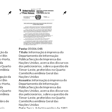
Pasta:
05006.048
ção da
Título:
Informação à imprensa do
ri Bin
Departamento de Informação
s-Horta,
Pública/Secção de Imprensa das
 da
Nações Unidas, acerca dos discursos
o Quarto
dos peticionários, sobre a questão de
embleia
Timor-Leste, proferidos no Quarto
Comité/Assembleia Geral das
gação da
Nações Unidas
ri Bin
Assunto:
Informação à imprensa do
s-Horta,
Departamento de Informação
 da
Pública/Secção de Imprensa das
o Quarto
Nações Unidas, acerca dos discursos
embleia
dos peticionários, sobre a questão de
Timor-Leste, proferidos no Quarto
bro de
Comité/Assembleia Geral das
Nações Unidas
ncia
Data:
Terça, 9 de Novembro de 1982
mor
Fundo:
Arquivo da Resistência