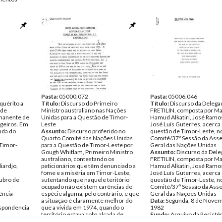
Pasta:
05000.072
Pasta:
05006.046
quérito a
Título:
Discurso do Primeiro
Título:
Discurso da Delega
 de
Ministro australiano nas Nações
FRETILIN, composta por Ma
manente de
Unidas para a Questão de Timor-
Hamud Alkatiri, José Ramo
geiros. Em
Leste
José Luís Guterres, acerca
nda do
Assunto:
Discurso proferido no
questão de Timor-Leste, n
Quarto Comité das Nações Unidas
Comité/37º Sessão da Ass
 Timor-
para a Questão de Timor-Leste por
Geral das Nações Unidas
Gough Whitlam, Primeiro Ministro
Assunto:
Discurso da Dele
australiano, contestando os
FRETILIN, composta por Ma
iardjo,
peticionários que têm denunciado a
Hamud Alkatiri, José Ramo
fome e a miséria em Timor-Leste,
José Luís Guterres, acerca
ubro de
sutentando que naquele teritório
questão de Timor-Leste, n
ocupado não existem carências de
Comité/37º Sessão da Ass
ência
espécie alguma, pelo contrário, e que
Geral das Nações Unidas
a situação é claramente melhor do
Data:
Segunda, 8 de Novem
spondencia
que a vivida em 1974, quando o
1982
território estava soba alçada de
Fundo:
Arquivo da Resistê
Portugal.
Timorense - Espaço por Ti