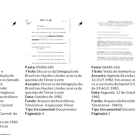
Pasta:
05006.045
Pasta:
06445.016
 e
Título:
Discurso da Delegação do
Título:
Visita de Soeharto
ulação de
Brasil nas Nações Unidas acerca da
Assunto:
Agenda da visita
s no Senado
questão de Timor-Leste
13.OUT.1982. Em anexo, e
81
Assunto:
Discurso da Delegação do
se o currículo de Daniel O
omité
Brasil nas Nações Unidas acerca da
de 29.AGO.1981.
 Negócios
questão de Timor-Leste
Data:
Segunda, 11 de Outu
australiano
Data:
Outubro de 1982
1982
tém
Fundo:
Arquivo da Resistência
Fundo:
Arquivo da Resistê
a Carmel
Timorense - Espaço por Timor
Timorense - TAPOL
m
Tipo Documental:
Documentos
Tipo Documental:
Docume
Carmel, de
Página(s):
4
Página(s):
2
bro de 1982
ência
entos