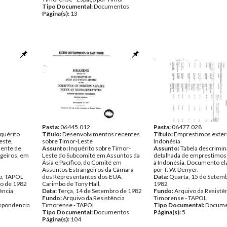
Tipo Documental:
Documentos
Página(s):
13
Pasta:
06445.012
Pasta:
06477.028
nquérito
Título:
Desenvolvimentos recentes
Título:
Emprestimos exter
este,
sobre Timor-Leste
Indonésia
nente de
Assunto:
Inquérito sobre Timor-
Assunto:
Tabela descrimin
geiros, em
Leste do Subcomité em Assuntos da
detalhada de emprestimos
Ásia e Pacífico, do Comité em
à Indonésia. Documento el
Assuntos Estrangeiros da Câmara
por T. W. Denyer.
jo, TAPOL
dos Representantes dos EUA.
Data:
Quarta, 15 de Setem
to de 1982
Carimbo de Tony Hall.
1982
ência
Data:
Terça, 14 de Setembro de 1982
Fundo:
Arquivo da Resistê
Fundo:
Arquivo da Resistência
Timorense - TAPOL
spondencia
Timorense - TAPOL
Tipo Documental:
Docume
Tipo Documental:
Documentos
Página(s):
5
Página(s):
104