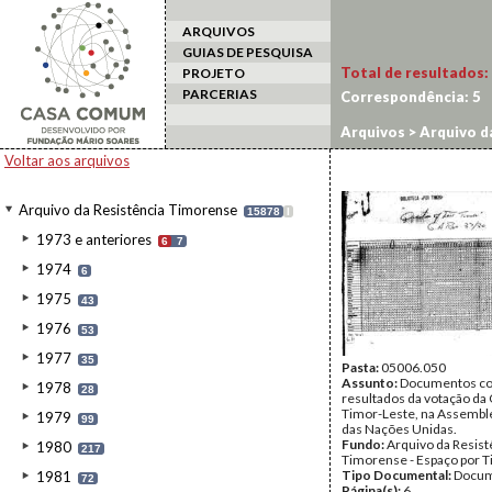
ARQUIVOS
GUIAS DE PESQUISA
Total de resultados:
PROJETO
PARCERIAS
Correspondência:
5
Arquivos
>
Arquivo d
Voltar aos arquivos
Arquivo da Resistência Timorense
15878
I
1973 e anteriores
6
7
1974
6
1975
43
1976
53
1977
35
Pasta:
05006.050
Assunto:
Documentos c
1978
28
resultados da votação da
Timor-Leste, na Assembl
1979
99
das Nações Unidas.
Fundo:
Arquivo da Resist
1980
217
Timorense - Espaço por 
Tipo Documental:
Docum
1981
72
Página(s):
6