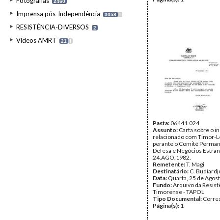
Fotografias
2460
Imprensa pós-Independência
3058
I
RESISTÊNCIA-DIVERSOS
2
Videos AMRT
21
I
Pasta:
06441.024
Assunto:
Carta sobre o i
relacionado com Timor-L
perante o Comité Perma
Defesa e Negócios Estran
24.AGO.1982.
Remetente:
T. Magi
Destinatário:
C. Budiard
Data:
Quarta, 25 de Agos
Fundo:
Arquivo da Resist
Timorense - TAPOL
Tipo Documental:
Corre
Página(s):
1