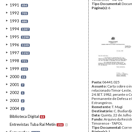
Tipo Documental:
Docum
1991
494
Página(s):
6
1992
705
1993
486
1994
1287
1995
1298
1996
1109
1997
1152
1998
721
1999
243
2000
13
Pasta:
06441.025
2001
7
Assunto:
Carta sobre o i
relacionado Timor-Leste
2002
1
24.SET.1982, perante o C
Permanente de Defesa e
2003
2
Estrangeiros.
Remetente:
T. Magi
2004
2
Destinatário:
C. Budiard
Data:
Quinta, 22 de Julho
Biblioteca Digital
63
Fundo:
Arquivo da Resist
Timorense - TAPOL
Entrevistas Tuba Rai Metin
154
I
Tipo Documental:
Corre
Página(s):
1