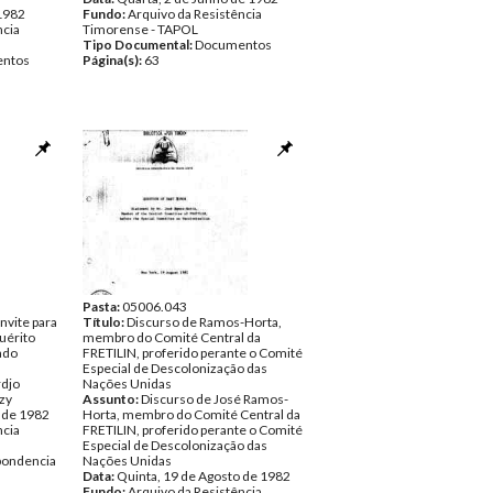
 1982
Fundo:
Arquivo da Resistência
ncia
Timorense - TAPOL
Tipo Documental:
Documentos
ntos
Página(s):
63
Pasta:
05006.043
nvite para
Título:
Discurso de Ramos-Horta,
uérito
membro do Comité Central da
ado
FRETILIN, proferido perante o Comité
Especial de Descolonização das
rdjo
Nações Unidas
azy
Assunto:
Discurso de José Ramos-
 de 1982
Horta, membro do Comité Central da
ncia
FRETILIN, proferido perante o Comité
Especial de Descolonização das
pondencia
Nações Unidas
Data:
Quinta, 19 de Agosto de 1982
Fundo:
Arquivo da Resistência