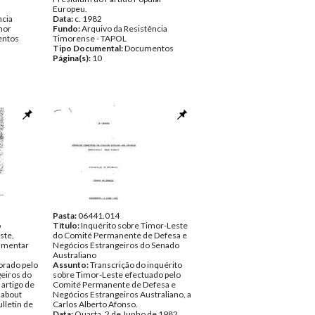
Europeu.
ncia
Data:
c. 1982
mor
Fundo:
Arquivo da Resistência
ntos
Timorense - TAPOL
Tipo Documental:
Documentos
Página(s):
10
Pasta:
06441.014
o
Título:
Inquérito sobre Timor-Leste
ste,
do Comité Permanente de Defesa e
lamentar
Negócios Estrangeiros do Senado
Australiano
orado pelo
Assunto:
Transcrição do inquérito
eiros do
sobre Timor-Leste efectuado pelo
 artigo de
Comité Permanente de Defesa e
 about
Negócios Estrangeiros Australiano, a
lletin de
Carlos Alberto Afonso.
Data:
Quarta, 2 de Junho de 1982