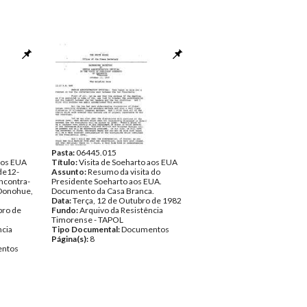
Pasta:
06445.015
 aos EUA
Título:
Visita de Soeharto aos EUA
 de12-
Assunto:
Resumo da visita do
ncontra-
Presidente Soeharto aos EUA.
'Donohue,
Documento da Casa Branca.
Data:
Terça, 12 de Outubro de 1982
bro de
Fundo:
Arquivo da Resistência
Timorense - TAPOL
ncia
Tipo Documental:
Documentos
Página(s):
8
ntos