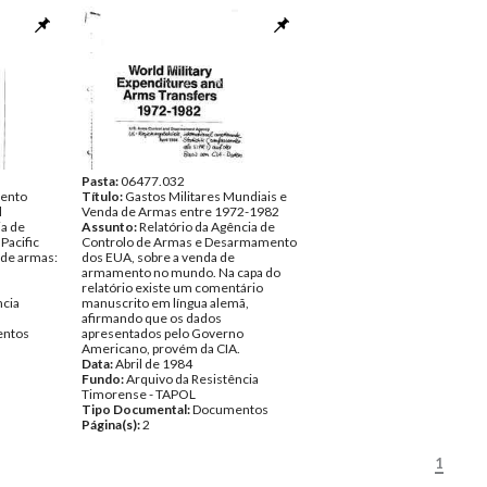
ntos
Timorense - Espaço por Timor
Tipo Documental:
Documentos
Página(s):
8
Pasta:
06477.032
mento
Título:
Gastos Militares Mundiais e
l
Venda de Armas entre 1972-1982
ia de
Assunto:
Relatório da Agência de
Pacific
Controlo de Armas e Desarmamento
 de armas:
dos EUA, sobre a venda de
armamento no mundo. Na capa do
relatório existe um comentário
ncia
manuscrito em língua alemã,
afirmando que os dados
ntos
apresentados pelo Governo
Americano, provém da CIA.
Data:
Abril de 1984
Fundo:
Arquivo da Resistência
Timorense - TAPOL
Tipo Documental:
Documentos
Página(s):
2
1