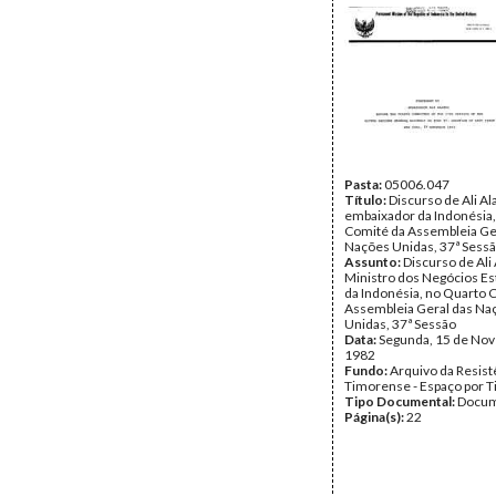
Pasta:
05006.047
Título:
Discurso de Ali Al
embaixador da Indonésia,
Comité da Assembleia Ge
Nações Unidas, 37ª Sess
Assunto:
Discurso de Ali 
Ministro dos Negócios Es
da Indonésia, no Quarto 
Assembleia Geral das Na
Unidas, 37ª Sessão
Data:
Segunda, 15 de No
1982
Fundo:
Arquivo da Resist
Timorense - Espaço por 
Tipo Documental:
Docum
Página(s):
22