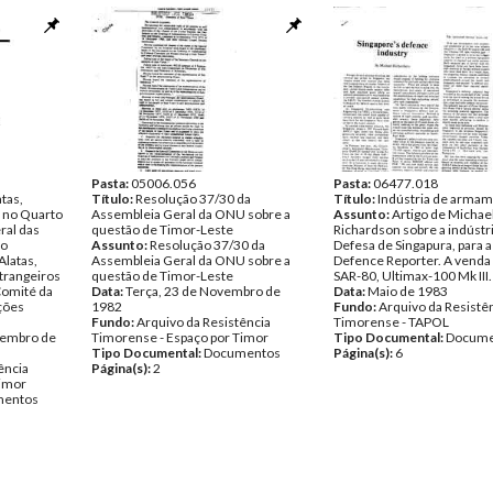
Data:
Segunda, 8 de Novembro de
Tipo Documental:
Docume
1982
Página(s):
16
Fundo:
Arquivo da Resistência
Timorense - Ramos-Horta
Tipo Documental:
Documentos
Página(s):
23
Pasta:
05006.056
Pasta:
06477.018
atas,
Título:
Resolução 37/30 da
Título:
Indústria de arma
 no Quarto
Assembleia Geral da ONU sobre a
Assunto:
Artigo de Michae
ral das
questão de Timor-Leste
Richardson sobre a indústr
ão
Assunto:
Resolução 37/30 da
Defesa de Singapura, para a 
Alatas,
Assembleia Geral da ONU sobre a
Defence Reporter. A venda
trangeiros
questão de Timor-Leste
SAR-80, Ultimax-100 Mk III.
Comité da
Data:
Terça, 23 de Novembro de
Data:
Maio de 1983
ções
1982
Fundo:
Arquivo da Resistê
Fundo:
Arquivo da Resistência
Timorense - TAPOL
vembro de
Timorense - Espaço por Timor
Tipo Documental:
Docume
Tipo Documental:
Documentos
Página(s):
6
ência
Página(s):
2
Timor
entos