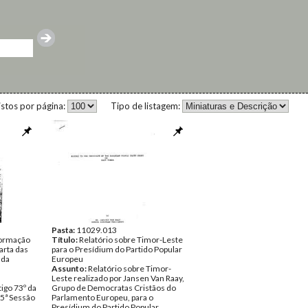
istos por página:
Tipo de listagem:
Pasta:
11029.013
formação
Título:
Relatório sobre Timor-Leste
arta das
para o Presídium do Partido Popular
 da
Europeu
Assunto:
Relatório sobre Timor-
Leste realizado por Jansen Van Raay,
igo 73º da
Grupo de Democratas Cristãos do
15ª Sessão
Parlamento Europeu, para o
Presídium do Partido Popular