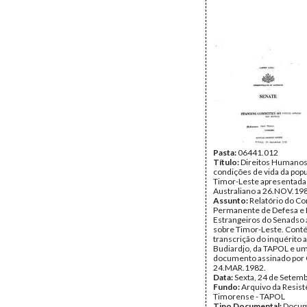
Pasta:
06441.012
Título:
Direitos Humanos
condições de vida da pop
Timor-Leste apresentada
Australiano a 26.NOV.19
Assunto:
Relatório do C
Permanente de Defesa e
Estrangeiros do Senadso 
sobre Timor-Leste. Con
transcrição do inquérito 
Budiardjo, da TAPOL e u
documento assinado por 
24.MAR.1982.
Data:
Sexta, 24 de Setem
Fundo:
Arquivo da Resist
Timorense - TAPOL
Tipo Documental:
Docum