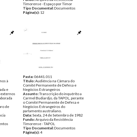
Timorense - Espaço por Timor
Tipo Documental:
Documentos
Página(s):
12
Pasta:
06441.011
nos à
Título:
Audiência na Câmara do
Comité Permanente de Defesa e
ada e
Negócios Estrangeiros
 externos
Assunto:
Transcrição do inquérito a
aborada
Carmel Budiardjo, da TAPOL, perante
o Comité Permanente de Defesa e
bro de
Negócios Estrangeiros do
parlamento australiano.
ncia
Data:
Sexta, 24 de Setembro de 1982
Fundo:
Arquivo da Resistência
ntos
Timorense - TAPOL
Tipo Documental:
Documentos
Página(s):
4