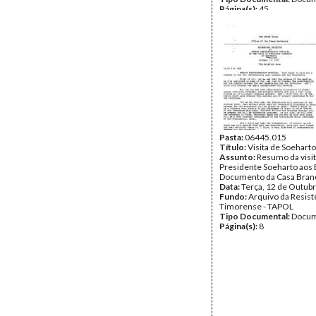
Página(s):
45
Pasta:
06445.015
Título:
Visita de Soehart
Assunto:
Resumo da visit
Presidente Soeharto aos
Documento da Casa Bran
Data:
Terça, 12 de Outub
Fundo:
Arquivo da Resist
Timorense - TAPOL
Tipo Documental:
Docum
Página(s):
8