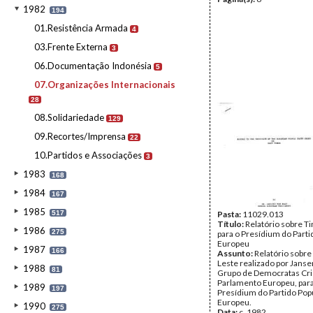
1982
194
01.Resistência Armada
4
03.Frente Externa
3
06.Documentação Indonésia
5
07.Organizações Internacionais
28
08.Solidariedade
129
09.Recortes/Imprensa
22
10.Partidos e Associações
3
1983
168
1984
167
1985
517
Pasta:
11029.013
Título:
Relatório sobre T
1986
275
para o Presídium do Parti
Europeu
1987
166
Assunto:
Relatório sobre
Leste realizado por Janse
1988
81
Grupo de Democratas Cri
Parlamento Europeu, para
1989
197
Presídium do Partido Pop
Europeu.
1990
275
Data:
c. 1982