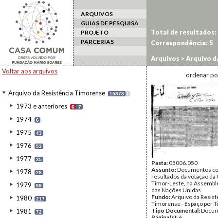
ARQUIVOS
GUIAS DE PESQUISA
Total de resultados:
PROJETO
PARCERIAS
Correspondência:
5
Arquivos
>
Arquivo d
Voltar aos arquivos
ordenar po
Arquivo da Resistência Timorense
15878
I
1973 e anteriores
6
7
1974
6
1975
43
1976
53
1977
35
Pasta:
05006.050
Assunto:
Documentos c
1978
28
resultados da votação da
Timor-Leste, na Assembl
1979
99
das Nações Unidas.
Fundo:
Arquivo da Resist
1980
217
Timorense - Espaço por 
Tipo Documental:
Docum
1981
72
Página(s):
6