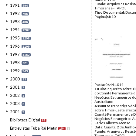
Fundo:
Arquivo da Resist
1991
494
Timorense - TAPOL
Tipo Documental:
Docum
1992
705
Página(s):
10
1993
486
1994
1287
1995
1298
1996
1109
1997
1152
1998
721
1999
243
2000
13
Pasta:
06441.014
2001
7
Título:
Inquérito sobre T
do Comité Permanente d
2002
1
Negócios Estrangeiros d
Australiano
2003
2
Assunto:
Transcrição do 
sobre Timor-Leste efectu
2004
2
Comité Permanente de D
Negócios Estrangeiros Aus
Biblioteca Digital
63
Carlos Alberto Afonso.
Data:
Quarta, 2 de Junho
Entrevistas Tuba Rai Metin
154
I
Fundo:
Arquivo da Resist
Timorense - TAPOL