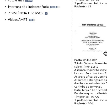
Fotografias
2460
Tipo Documental:
Docum
Página(s):
63
Imprensa pós-Independência
3058
I
RESISTÊNCIA-DIVERSOS
2
Videos AMRT
21
I
Pasta:
06445.012
Título:
Desenvolvimento
sobre Timor-Leste
Assunto:
Inquérito sobre
Leste do Subcomité em A
Ásia e Pacífico, do Comit
Assuntos Estrangeiros d
dos Representantes dos 
Carimbo de Tony Hall.
Data:
Terça, 14 de Setem
Fundo:
Arquivo da Resist
Timorense - TAPOL
Tipo Documental:
Docum
Página(s):
104