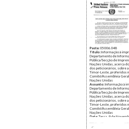
Pasta:
05006.048
Título:
Informação à imp
Departamento de Inform
Pública/Secção de Impren
Nações Unidas, acerca do
dos peticionários, sobre 
Timor-Leste, proferidos 
Comité/Assembleia Geral
Nações Unidas
Assunto:
Informação à i
Departamento de Inform
Pública/Secção de Impren
Nações Unidas, acerca do
dos peticionários, sobre 
Timor-Leste, proferidos 
Comité/Assembleia Geral
Nações Unidas
Data:
Terça, 9 de Novemb
Fundo:
Arquivo da Resist
Timorense - Espaço por 
Tipo Documental:
Docum