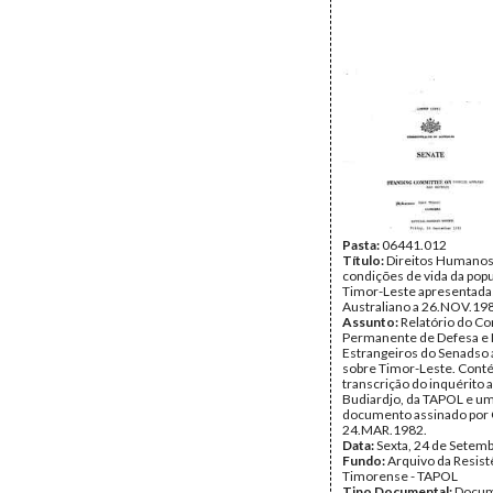
Pasta:
06441.012
Título:
Direitos Humanos
condições de vida da pop
Timor-Leste apresentada
Australiano a 26.NOV.19
Assunto:
Relatório do C
Permanente de Defesa e
Estrangeiros do Senadso 
sobre Timor-Leste. Con
transcrição do inquérito 
Budiardjo, da TAPOL e u
documento assinado por 
24.MAR.1982.
Data:
Sexta, 24 de Setem
Fundo:
Arquivo da Resist
Timorense - TAPOL
Tipo Documental:
Docum