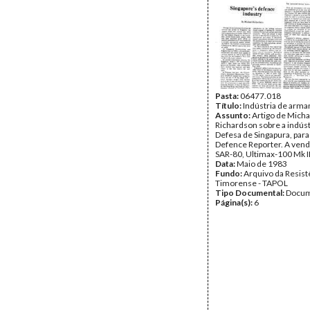
Página(s):
8
Pasta:
06477.018
Título:
Indústria de arm
Assunto:
Artigo de Micha
Richardson sobre a indúst
Defesa de Singapura, para 
Defence Reporter. A vend
SAR-80, Ultimax-100 Mk II
Data:
Maio de 1983
Fundo:
Arquivo da Resist
Timorense - TAPOL
Tipo Documental:
Docum
Página(s):
6