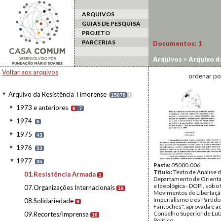
ARQUIVOS
GUIAS DE PESQUISA
PROJETO
PARCERIAS
Documentos:
1
Arquivos
>
Arquivo d
Voltar aos arquivos
ordenar po
Arquivo da Resistência Timorense
15878
I
1973 e anteriores
6
7
1974
6
1975
43
1976
53
1977
35
Pasta:
05000.006
Título:
Texto de Análise 
01.Resistência Armada
1
Departamento de Orientaç
e Ideológica - DOPI, sob o 
07.Organizações Internacionais
16
Movimentos de Libertaçã
Imperialismo e os Partido
08.Solidariedade
8
Fantoches", aprovada e a
Conselho Superior de Lut
09.Recortes/Imprensa
10
Político