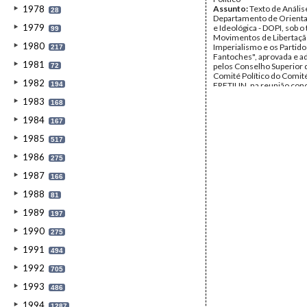
1978
Assunto:
Texto de Anális
28
Departamento de Orientaç
1979
e Ideológica - DOPI, sob o 
99
Movimentos de Libertaçã
1980
Imperialismo e os Partido
217
Fantoches", aprovada e a
1981
pelos Conselho Superior 
72
Comité Político do Comité
1982
194
FRETILIN, na reunião conc
de Maio de 1977, lida ao
1983
168
da Rádio Maubere a 20 de
1978.
1984
167
Data:
Sexta, 20 de Maio d
Fundo:
Arquivo da Resist
1985
517
Timorense - Ramos-Hort
Tipo Documental:
Docum
1986
275
Página(s):
4
1987
166
1988
81
1989
197
1990
275
1991
494
1992
705
1993
486
1994
1287