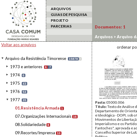
ARQUIVOS
GUIAS DE PESQUISA
PROJETO
PARCERIAS
Documentos:
1
Arquivos
>
Arquivo d
Voltar aos arquivos
ordenar po
Arquivo da Resistência Timorense
15878
I
1973 e anteriores
6
7
1974
6
1975
43
1976
53
1977
35
Pasta:
05000.006
Título:
Texto de Análise 
01.Resistência Armada
1
Departamento de Orientaç
e Ideológica - DOPI, sob o 
07.Organizações Internacionais
16
Movimentos de Libertaçã
Imperialismo e os Partido
08.Solidariedade
8
Fantoches", aprovada e a
Conselho Superior de Lut
09.Recortes/Imprensa
10
Político