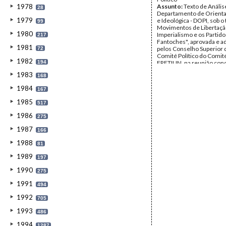
1978
Assunto:
Texto de Anális
28
Departamento de Orientaç
1979
e Ideológica - DOPI, sob o 
99
Movimentos de Libertaçã
1980
Imperialismo e os Partido
217
Fantoches", aprovada e a
1981
pelos Conselho Superior 
72
Comité Político do Comité
1982
194
FRETILIN, na reunião conc
de Maio de 1977, lida ao
1983
168
da Rádio Maubere a 20 de
1978.
1984
167
Data:
Sexta, 20 de Maio d
Fundo:
Arquivo da Resist
1985
517
Timorense - Ramos-Hort
Tipo Documental:
Docum
1986
275
Página(s):
4
1987
166
1988
81
1989
197
1990
275
1991
494
1992
705
1993
486
1994
1287