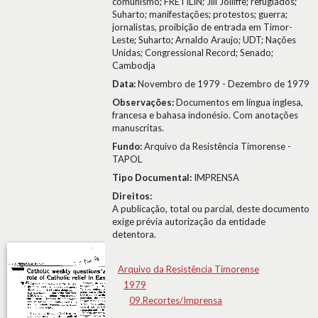
comunismo; FRETILIN; Jill Jolliffe; refugiados;
Suharto; manifestações; protestos; guerra;
jornalistas, proibição de entrada em Timor-
Leste; Suharto; Arnaldo Araujo; UDT; Nações
Unidas; Congressional Record; Senado;
Cambodja
Data:
Novembro de 1979 - Dezembro de 1979
Observações:
Documentos em língua inglesa,
francesa e bahasa indonésio. Com anotações
manuscritas.
Fundo:
Arquivo da Resistência Timorense -
TAPOL
Tipo Documental:
IMPRENSA
Direitos:
A publicação, total ou parcial, deste documento
exige prévia autorização da entidade
detentora.
Arquivo da Resistência Timorense
1979
09.Recortes/Imprensa