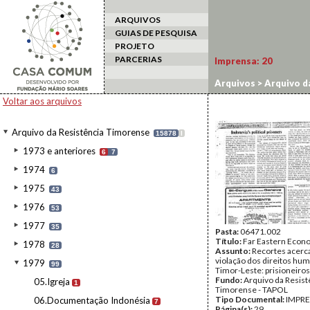
ARQUIVOS
GUIAS DE PESQUISA
PROJETO
PARCERIAS
Imprensa:
20
Arquivos
>
Arquivo d
Voltar aos arquivos
Arquivo da Resistência Timorense
15878
I
1973 e anteriores
6
7
1974
6
1975
43
1976
53
1977
35
Pasta:
06471.002
Título:
Far Eastern Econ
1978
28
Assunto:
Recortes acerc
violação dos direitos h
1979
99
Timor-Leste: prisioneiros 
Fundo:
Arquivo da Resist
05.Igreja
1
Timorense - TAPOL
Tipo Documental:
IMPR
06.Documentação Indonésia
7
Página(s):
29