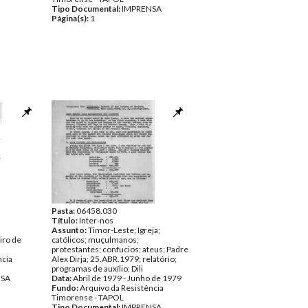
Tipo Documental:
IMPRENSA
Página(s):
1
Pasta:
06458.030
Título:
Inter-nos
Assunto:
Timor-Leste; Igreja;
iro de
católicos; muçulmanos;
protestantes; confucios; ateus; Padre
ncia
Alex Dirja; 25.ABR.1979; relatório;
programas de auxílio; Dili
NSA
Data:
Abril de 1979 - Junho de 1979
Fundo:
Arquivo da Resistência
Timorense - TAPOL
Tipo Documental:
IMPRENSA