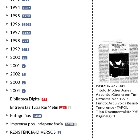
1994
1287
1995
1298
1996
1109
1997
1152
1998
721
1999
243
2000
13
2001
7
2002
1
2003
2
Pasta:
06457.041
Título:
Mother Jones
2004
2
Assunto:
Guerra em Tim
Biblioteca Digital
Data:
Maio de 1979
63
Fundo:
Arquivo da Resist
Entrevistas Tuba Rai Metin
Timorense - TAPOL
154
I
Tipo Documental:
IMPR
Fotografias
Página(s):
1
2460
Imprensa pós-Independência
3058
I
RESISTÊNCIA-DIVERSOS
2