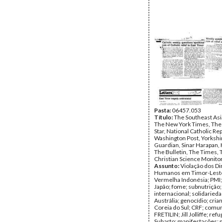
Pasta:
06457.053
Título:
The Southeast Asi
The New York Times, The
Star, National Catholic Re
Washington Post, Yorkshi
Guardian, Sinar Harapan,
The Bulletin, The Times, 
Christian Science Monitor
Assunto:
Violação dos Di
Humanos em Timor-Leste
Vermelha Indonésia; PMI; 
Japão; fome; subnutrição; 
internacional; solidarieda
Austrália; genocídio; crian
Coreia do Sul; CRF; comu
FRETILIN; Jill Jolliffe; ref
Suharto; manifestações; 