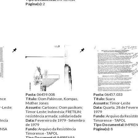
Página(s):
2
Pasta:
06459.008
Pasta:
06457.033
ence
Título:
Oom Pakinson, Kompas,
Título:
Suara
Mother Jones
Assunto:
Timor-Leste
-Leste;
Assunto:
Cartoons; Oom pasikom;
Data:
Quarta, 28 de Fevere
Timor-Leste; Indonésia; FRETILIN;
1979
resistência armada; solidariedade
Fundo:
Arquivo da Resistê
ência
Data:
Fevereiro de 1979 - Setembro
Timorense - TAPOL
de 1979
Tipo Documental:
IMPRE
ENSA
Fundo:
Arquivo da Resistência
Página(s):
8
Timorense - TAPOL
Tipo Documental:
IMPRENSA