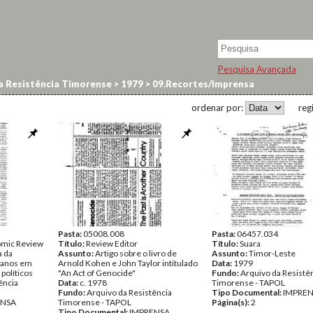
Pesquisa Avançada
a Resistência Timorense
>
1979
>
09.Recortes/Imprensa
ordenar por:
reg
Pasta:
05008.008
Pasta:
06457.034
omic Review
Título:
Review Editor
Título:
Suara
a da
Assunto:
Artigo sobre o livro de
Assunto:
Timor-Leste
umanos em
Arnold Kohen e John Taylor intitulado
Data:
1979
políticos
"An Act of Genocide"
Fundo:
Arquivo da Resistê
ência
Data:
c. 1978
Timorense - TAPOL
Fundo:
Arquivo da Resistência
Tipo Documental:
IMPRE
ENSA
Timorense - TAPOL
Página(s):
2
Tipo Documental:
IMPRENSA