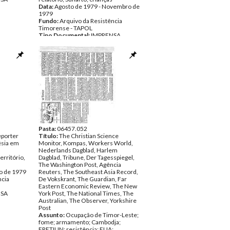
Data:
Agosto de 1979 - Novembro de
1979
Fundo:
Arquivo da Resistência
Timorense - TAPOL
Tipo Documental:
IMPRENSA
Página(s):
24
Pasta:
06457.052
eporter
Título:
The Christian Science
ésia em
Monitor, Kompas, Workers World,
Nederlands Dagblad, Harlem
erritório,
Dagblad, Tribune, Der Tagesspiegel,
The Washington Post, Agência
o de 1979
Reuters, The Southeast Asia Record,
ncia
De Vokskrant, The Guardian, Far
Eastern Economic Review, The New
NSA
York Post, The National Times, The
Australian, The Observer, Yorkshire
Post
Assunto:
Ocupação de Timor-Leste;
fome; armamento; Cambodja;
FRETILIN; resistência; EUA;