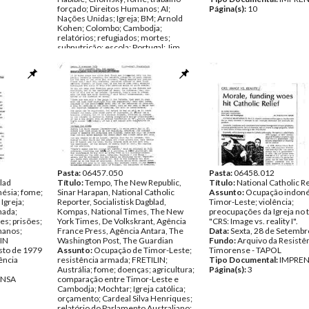
forçado; Direitos Humanos; AI;
Página(s):
10
Nações Unidas; Igreja; BM; Arnold
Kohen; Colombo; Cambodja;
relatórios; refugiados; mortes;
subnutrição; escola; Portugal; Jim
Dunn; solidariedade; HRCA;
assassinato de jornalistas; Yusuf;
Greg Shackleton; Balibo; TimorGap;
Gary Cunningham; Tony Steward;
UDT; NATO; Brian Peters; Malcom
Rennie; Ramos-Horta; Osorio Soares;
APODETI; EUA; Padres; Padre
Leoneto Vieira Rego
Data:
Maio de 1979 - Agosto de 1979
Fundo:
Arquivo da Resistência
Timorense - TAPOL
Tipo Documental:
IMPRENSA
Página(s):
Pasta:
06457.050
47
Pasta:
06458.012
lad
Título:
Tempo, The New Republic,
Título:
National Catholic R
ésia; fome;
Sinar Harapan, National Catholic
Assunto:
Ocupação indon
Igreja;
Reporter, Socialistisk Dagblad,
Timor-Leste; violência;
mada;
Kompas, National Times, The New
preocupações da Igreja no t
es; prisões;
York Times, De Volkskrant, Agência
"CRS: Image vs. reality I".
manos;
France Press, Agência Antara, The
Data:
Sexta, 28 de Setembr
LIN
Washington Post, The Guardian
Fundo:
Arquivo da Resistê
sto de 1979
Assunto:
Ocupação de Timor-Leste;
Timorense - TAPOL
ência
resistência armada; FRETILIN;
Tipo Documental:
IMPRE
Austrália; fome; doenças; agricultura;
Página(s):
3
ENSA
comparação entre Timor-Leste e
Cambodja; Mochtar; Igreja católica;
orçamento; Cardeal Silva Henriques;
relatório do Parlamento Australiano;