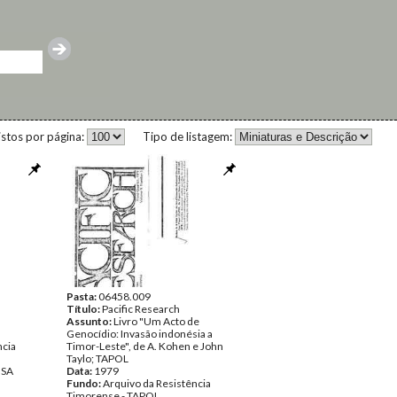
istos por página:
Tipo de listagem:
Pasta:
06458.009
Título:
Pacific Research
Assunto:
Livro "Um Acto de
Genocídio: Invasão indonésia a
ncia
Timor-Leste", de A. Kohen e John
Taylo; TAPOL
NSA
Data:
1979
Fundo:
Arquivo da Resistência
Timorense - TAPOL