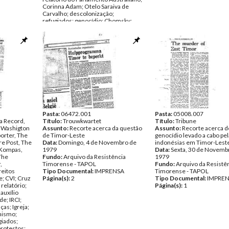
Corinna Adam; Otelo Saraiva de
Carvalho; descolonização;
refugiados; genocídio; Chomsky;
Operação Seroja; Jusuf; Jill Jolliffe;
Portugal; Indonésia; solidariedade;
Grã-Bretanha
Data:
Terça, 25 de Setembro de 1979
- Sábado, 3 de Novembro de 1979
Fundo:
Arquivo da Resistência
Timorense - TAPOL
Tipo Documental:
IMPRENSA
Página(s):
36
Pasta:
06472.001
Pasta:
05008.007
a Record,
Título:
Trouwkwartet
Título:
Tribune
 Washigton
Assunto:
Recorte acerca da questão
Assunto:
Recorte acerca d
porter, The
de Timor-Leste
genocídio levado a cabo pel
re Post, The
Data:
Domingo, 4 de Novembro de
indonésias em Timor-Lest
 Kompas,
1979
Data:
Sexta, 30 de Novemb
The
Fundo:
Arquivo da Resistência
1979
,
Timorense - TAPOL
Fundo:
Arquivo da Resistê
reitos
Tipo Documental:
IMPRENSA
Timorense - TAPOL
; CVI; Cruz
Página(s):
2
Tipo Documental:
IMPRE
relatório;
Página(s):
1
auxílio
de; IRCI;
ças; Igreja;
nismo;
ugiados;
protestos;