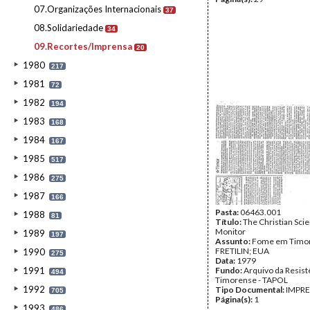
07.Organizações Internacionais
37
08.Solidariedade
34
09.Recortes/Imprensa
20
1980
217
1981
72
1982
194
1983
168
1984
167
1985
517
1986
275
1987
166
Pasta:
06463.001
1988
81
Título:
The Christian Sci
Monitor
1989
197
Assunto:
Fome em Timor
FRETILIN; EUA
1990
275
Data:
1979
1991
Fundo:
Arquivo da Resist
494
Timorense - TAPOL
1992
Tipo Documental:
IMPR
705
Página(s):
1
1993
486