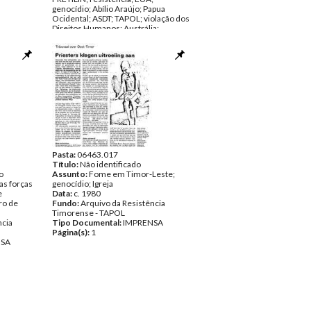
genocídio; Abílio Araújo; Papua
Ocidental; ASDT; TAPOL; violação dos
Direitos Humanos; Austrália;
detenções; prisões; refugiados;
Lisboa; guerrilha; Igreja; CVI; guerra;
malária; subnutrição; auxílio
internacional; Mochtar; crianças.
Data:
Outubro de 1979 - Dezembro
de 1979
Fundo:
Arquivo da Resistência
Timorense - TAPOL
Tipo Documental:
IMPRENSA
Página(s):
49
Pasta:
06463.017
Título:
Não identificado
o
Assunto:
Fome em Timor-Leste;
as forças
genocídio; Igreja
e
Data:
c. 1980
ro de
Fundo:
Arquivo da Resistência
Timorense - TAPOL
ncia
Tipo Documental:
IMPRENSA
Página(s):
1
NSA