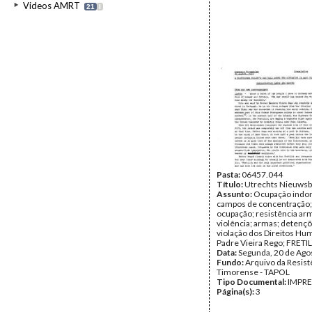
Videos AMRT
21
I
Pasta:
06457.044
Título:
Utrechts Nieuwsb
Assunto:
Ocupação indon
campos de concentração; 
ocupação; resistência ar
violência; armas; detençõ
violação dos Direitos Hu
Padre Vieira Rego; FRETI
Data:
Segunda, 20 de Ago
Fundo:
Arquivo da Resist
Timorense - TAPOL
Tipo Documental:
IMPR
Página(s):
3