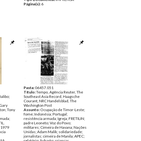
Página(s):
6
Pasta:
06457.051
Título:
Tempo, Agência Reuter, The
alibo;
Southeast Asia Record, Haagsche
s
Courant, NRC Handelsblad, The
 Gary
Washington Post
ton; Tony
Assunto:
Ocupação de Timor-Leste;
s
fome; Indonésia; Portugal;
rmada;
resistência armada; Igreja; FRETILIN;
IL.
padre Leoneto; Voz do Povo;
e 1979
militares; Cimeira de Havana; Nações
ncia
Unidas; Adam Malik; solidariedade;
jornalistas; cimeira de Manila; APEC;
NSA
relatório; Suharto; crianças