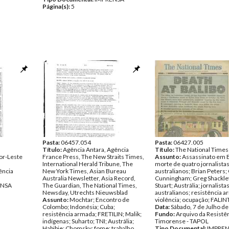
Página(s):
5
Pasta:
06457.054
Pasta:
06427.005
Título:
Agência Antara, Agência
Título:
The National Times
or-Leste
France Press, The New Straits Times,
Assunto:
Assassinato em B
International Herald Tribune, The
morte de quatro jornalista
ência
New York Times, Asian Bureau
australianos; Brian Peters;
Australia Newsletter, Asia Record,
Cunningham; Greg Shackle
ENSA
The Guardian, The National Times,
Stuart; Austrália; jornalista
Newsday, Utrechts Nieuwsblad
australianos; resistência a
Assunto:
Mochtar; Encontro de
violência; ocupação; FALINT
Colombo; Indonésia; Cuba;
Data:
Sábado, 7 de Julho d
resistência armada; FRETILIN; Malik;
Fundo:
Arquivo da Resistê
indígenas; Suharto; TNI; Austrália;
Timorense - TAPOL
Habibie; Chomsky; fome; trabalho
Tipo Documental:
IMPRE