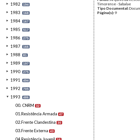
1982
Timorense - Sabalae
194
Tipo Documental:
Docum
1983
Página(s):
9
168
1984
167
1985
517
1986
275
1987
166
1988
81
1989
197
1990
275
1991
494
1992
705
1993
486
00. CNRM
32
01.Resistência Armada
47
02.Frente Clandestina
30
03.Frente Externa
43
04.Resistência Juvenil
16