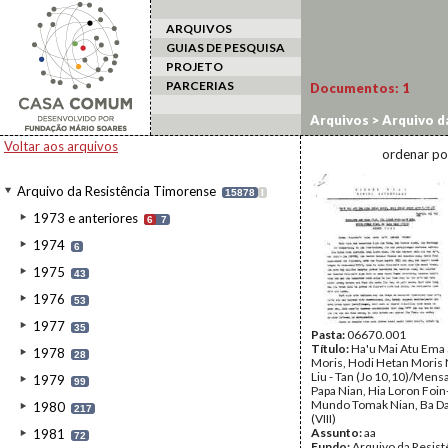
ARQUIVOS
GUIAS DE PESQUISA
PROJETO
PARCERIAS
Documentos:
1
Arquivos
>
Arquivo d
Voltar aos arquivos
ordenar po
Arquivo da Resistência Timorense
15878
I
1973 e anteriores
6
7
1974
6
1975
43
1976
53
1977
35
Pasta:
06670.001
Título:
Ha'u Mai Atu Ema 
1978
28
Moris, Hodi Hetan Moris 
Liu - Tan (Jo 10,10)/Me
1979
99
Papa Nian, Hia Loron Foin-
Mundo Tomak Nian, Ba Da
1980
217
(VIII)
Assunto:
aa
1981
72
Fundo:
Arquivo da Resist