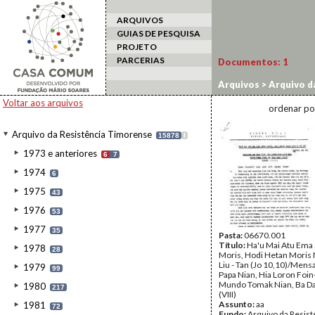
ARQUIVOS
GUIAS DE PESQUISA
PROJETO
PARCERIAS
Documentos:
1
Arquivos
>
Arquivo d
Voltar aos arquivos
ordenar po
Arquivo da Resistência Timorense
15878
I
1973 e anteriores
6
7
1974
6
1975
43
1976
53
1977
35
Pasta:
06670.001
Título:
Ha'u Mai Atu Ema 
1978
28
Moris, Hodi Hetan Moris 
Liu - Tan (Jo 10,10)/Me
1979
99
Papa Nian, Hia Loron Foin-
Mundo Tomak Nian, Ba Da
1980
217
(VIII)
Assunto:
aa
1981
72
Fundo:
Arquivo da Resist