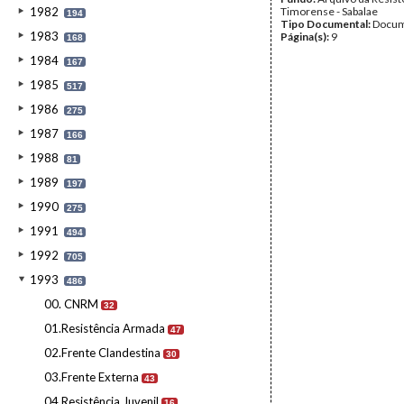
1982
Timorense - Sabalae
194
Tipo Documental:
Docum
1983
Página(s):
9
168
1984
167
1985
517
1986
275
1987
166
1988
81
1989
197
1990
275
1991
494
1992
705
1993
486
00. CNRM
32
01.Resistência Armada
47
02.Frente Clandestina
30
03.Frente Externa
43
04.Resistência Juvenil
16