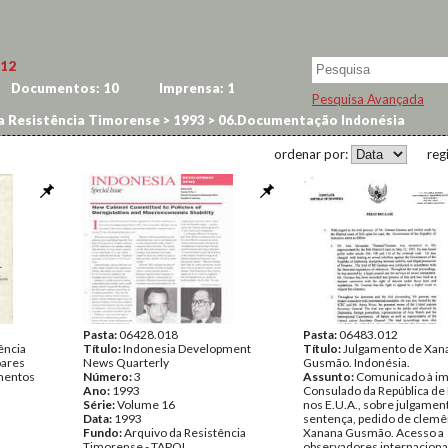
12
Documentos:
10
Imprensa:
1
Pesquisa Avançada
a Resistência Timorense
>
1993
>
06.Documentação Indonésia
ordenar por:
reg
Pasta:
06428.018
Pasta:
06483.012
ência
Título:
Indonesia Development
Título:
Julgamento de Xan
oares
News Quarterly
Gusmão. Indonésia.
entos
Número:
3
Assunto:
Comunicado à im
Ano:
1993
Consulado da República de
Série:
Volume 16
nos E.U.A., sobre julgamen
Data:
1993
sentença, pedido de clemê
Fundo:
Arquivo da Resistência
Xanana Gusmão. Acesso a
Timorense - TAPOL
observadores internaciona