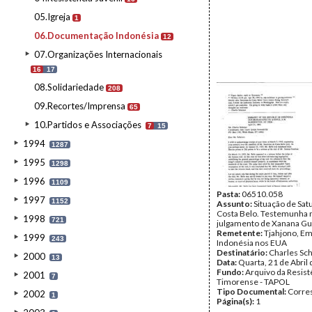
05.Igreja
1
06.Documentação Indonésia
12
07.Organizações Internacionais
16
17
08.Solidariedade
208
09.Recortes/Imprensa
65
10.Partidos e Associações
7
15
1994
1287
1995
1298
1996
1109
Pasta:
06510.058
1997
1152
Assunto:
Situação de Sat
Costa Belo. Testemunha 
1998
721
julgamento de Xanana G
Remetente:
Tjahjono, Em
1999
243
Indonésia nos EUA
Destinatário:
Charles Sc
2000
13
Data:
Quarta, 21 de Abril
Fundo:
Arquivo da Resist
2001
7
Timorense - TAPOL
Tipo Documental:
Corre
2002
1
Página(s):
1