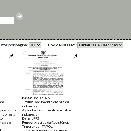
istos por página:
Tipo de listagem:
Pasta:
06509.026
ana
Título:
Documento em bahasa
indonésia
prensa do
Assunto:
Documento em bahasa
 Indonésia
indonésia
to,
Data:
1993
ncia de
Fundo:
Arquivo da Resistência
Timorense - TAPOL
is,
Tipo Documental:
Documentos