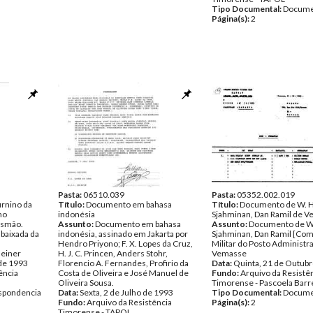
Tipo Documental:
Docume
Página(s):
2
Pasta:
06510.039
Pasta:
05352.002.019
urnino da
Título:
Documento em bahasa
Título:
Documento de W. H
no
indonésia
Sjahminan, Dan Ramil de 
usmão.
Assunto:
Documento em bahasa
Assunto:
Documento de W.
baixada da
indonésia, assinado em Jakarta por
Sjahminan, Dan Ramil [Co
Hendro Priyono; F. X. Lopes da Cruz,
Militar do Posto Administra
heiner
H. J. C. Princen, Anders Stohr,
Vemasse
 de 1993
Florencio A. Fernandes, Profirio da
Data:
Quinta, 21 de Outub
ência
Costa de Oliveira e José Manuel de
Fundo:
Arquivo da Resistê
Oliveira Sousa.
Timorense - Pascoela Barr
spondencia
Data:
Sexta, 2 de Julho de 1993
Tipo Documental:
Docume
Fundo:
Arquivo da Resistência
Página(s):
2
Timorense - TAPOL