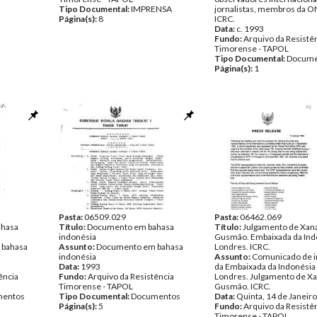
Tipo Documental:
IMPRENSA
jornalistas, membros da O
Página(s):
8
ICRC.
Data:
c. 1993
Fundo:
Arquivo da Resistê
Timorense - TAPOL
Tipo Documental:
Docume
Página(s):
1
Pasta:
06509.029
Pasta:
06462.069
ahasa
Título:
Documento em bahasa
Título:
Julgamento de Xan
indonésia
Gusmão. Embaixada da Ind
 bahasa
Assunto:
Documento em bahasa
Londres. ICRC.
indonésia
Assunto:
Comunicado de 
Data:
1993
da Embaixada da Indonési
ência
Fundo:
Arquivo da Resistência
Londres. Julgamento de X
Timorense - TAPOL
Gusmão. ICRC.
entos
Tipo Documental:
Documentos
Data:
Quinta, 14 de Janeir
Página(s):
5
Fundo:
Arquivo da Resistê
Timorense - TAPOL