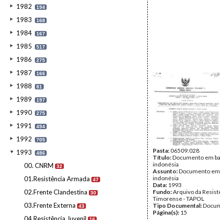
1982
194
1983
168
1984
167
1985
517
1986
275
1987
166
1988
81
1989
197
1990
275
1991
494
1992
705
Pasta:
06509.028
1993
486
Título:
Documento em b
indonésia
00. CNRM
32
Assunto:
Documento em
indonésia
01.Resistência Armada
47
Data:
1993
02.Frente Clandestina
Fundo:
Arquivo da Resist
30
Timorense - TAPOL
03.Frente Externa
Tipo Documental:
Docum
43
Página(s):
15
04.Resistência Juvenil
16