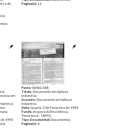
NU e da
Página(s):
11
ncia
ntos
Pasta:
06462.068
ana
Título:
Documento em bahasa
onésia em
indonésia
Assunto:
Documento em bahasa
imprensa
indonésia
a em
Data:
Quarta, 3 de Fevereiro de 1993
anana
Fundo:
Arquivo da Resistência
Timorense - TAPOL
o de 1993
Tipo Documental:
Documentos
ncia
Página(s):
4