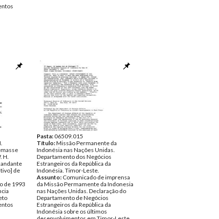
ntos
Pasta:
06509.015
.
Título:
Missão Permanente da
Vemasse
Indonésia nas Nações Unidas.
 H.
Departamento dos Negócios
mandante
Estrangeiros da República da
tivo] de
Indonésia. Timor-Leste.
Assunto:
Comunicado de imprensa
ro de 1993
da Missão Permamente da Indonesia
ncia
nas Nações Unidas. Declaração do
eto
Departamento de Negócios
ntos
Estrangeiros da República da
Indonésia sobre os últimos
desenvolvimentos em Timor-Leste.