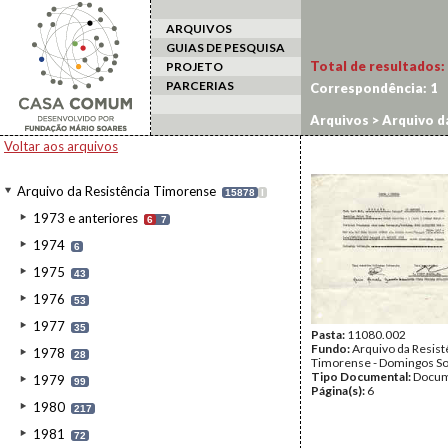
ARQUIVOS
GUIAS DE PESQUISA
Total de resultados:
PROJETO
PARCERIAS
Correspondência:
1
Arquivos
>
Arquivo d
Voltar aos arquivos
Arquivo da Resistência Timorense
15878
I
1973 e anteriores
6
7
1974
6
1975
43
1976
53
1977
35
Pasta:
11080.002
Fundo:
Arquivo da Resist
1978
28
Timorense - Domingos S
Tipo Documental:
Docum
1979
99
Página(s):
6
1980
217
1981
72