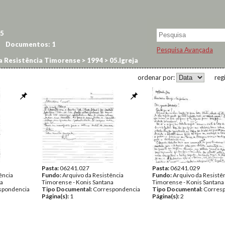
5
Documentos:
1
Pesquisa Avançada
a Resistência Timorense
>
1994
>
05.Igreja
ordenar por:
reg
Pasta:
06241.027
Pasta:
06241.029
ência
Fundo:
Arquivo da Resistência
Fundo:
Arquivo da Resistê
na
Timorense - Konis Santana
Timorense - Konis Santana
spondencia
Tipo Documental:
Correspondencia
Tipo Documental:
Corres
Página(s):
1
Página(s):
2