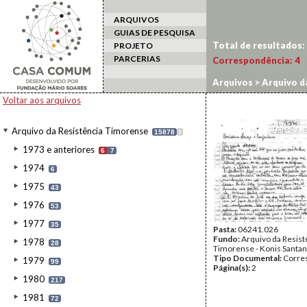
ARQUIVOS
GUIAS DE PESQUISA
Total de resultados:
PROJETO
PARCERIAS
Correspondência:
4
Arquivos
>
Arquivo d
Voltar aos arquivos
Arquivo da Resistência Timorense
15878
I
1973 e anteriores
6
7
1974
6
1975
43
1976
53
1977
35
Pasta:
06241.026
Fundo:
Arquivo da Resist
1978
28
Timorense - Konis Santa
Tipo Documental:
Corre
1979
99
Página(s):
2
1980
217
1981
72