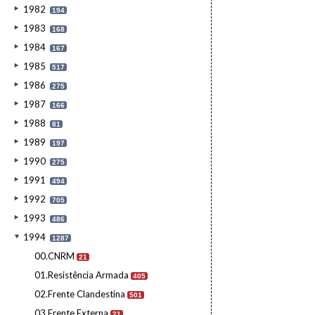
1982
194
1983
168
1984
167
1985
517
1986
275
1987
166
1988
81
1989
197
1990
275
1991
494
1992
705
1993
486
1994
1287
00.CNRM
21
01.Resistência Armada
405
02.Frente Clandestina
501
03.Frente Externa
21