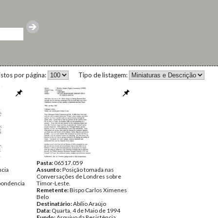
istos por página:
Tipo de listagem:
Pasta:
06517.059
ncia
Assunto:
Posição tomada nas
Conversações de Londres sobre
pondencia
Timor-Leste.
Remetente:
Bispo Carlos Ximenes
Belo
Destinatário:
Abílio Araújo
Data:
Quarta, 4 de Maio de 1994
Fundo:
Arquivo da Resistência