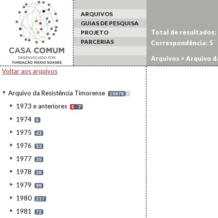
ARQUIVOS
GUIAS DE PESQUISA
Total de resultados:
PROJETO
PARCERIAS
Correspondência:
5
Arquivos
>
Arquivo d
Voltar aos arquivos
Arquivo da Resistência Timorense
15878
I
1973 e anteriores
6
7
1974
6
1975
43
1976
53
1977
35
1978
28
1979
99
1980
217
1981
72