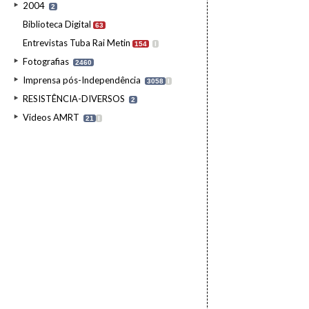
2004
2
Biblioteca Digital
63
Entrevistas Tuba Rai Metin
154
I
Fotografias
2460
Imprensa pós-Independência
3058
I
RESISTÊNCIA-DIVERSOS
2
Videos AMRT
21
I