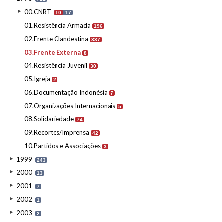
00.CNRT
10
17
01.Resistência Armada
196
02.Frente Clandestina
337
03.Frente Externa
8
04.Resistência Juvenil
30
05.Igreja
2
06.Documentação Indonésia
7
07.Organizações Internacionais
5
08.Solidariedade
74
09.Recortes/Imprensa
42
10.Partidos e Associações
3
1999
243
2000
13
2001
7
2002
1
2003
2