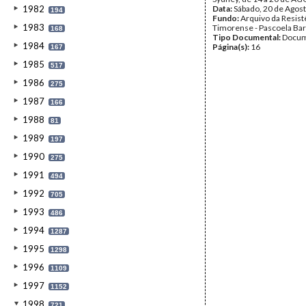
1982
Data:
Sábado, 20 de Agos
194
Fundo:
Arquivo da Resist
1983
Timorense - Pascoela Ba
168
Tipo Documental:
Docum
1984
Página(s):
16
167
1985
517
1986
275
1987
166
1988
81
1989
197
1990
275
1991
494
1992
705
1993
486
1994
1287
1995
1298
1996
1109
1997
1152
1998
721