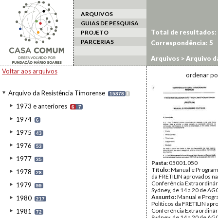
ARQUIVOS
GUIAS DE PESQUISA
Total de resultados:
PROJETO
PARCERIAS
Correspondência:
5
Arquivos
>
Arquivo d
Voltar aos arquivos
ordenar po
Arquivo da Resistência Timorense
15878
I
1973 e anteriores
6
7
1974
6
1975
43
1976
53
1977
35
Pasta:
05001.050
Título:
Manual e Programa
1978
28
da FRETILIN aprovados na
Conferência Extraordiná
1979
99
Sydney, de 14 a 20 de A
Assunto:
Manual e Prog
1980
217
Políticos da FRETILIN apr
Conferência Extraordiná
1981
72
Sydney, de 14 a 20 de A