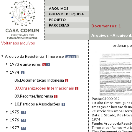
ARQUIVOS
GUIAS DE PESQUISA
PROJETO
PARCERIAS
Documentos:
1
Arquivos
>
Arquivo d
Voltar aos arquivos
ordenar po
Arquivo da Resistência Timorense
15878
I
1973 e anteriores
6
7
1974
6
06.Documentação Indonésia
1
07.Organizações Internacionais
1
09.Recortes/Imprensa
1
Pasta:
05000.052
Título:
Timor Português e
10.Partidos e Associações
3
ameaças de invasão da In
Relatório de Ramos-Hort
1975
43
Data:
c. Sábado, 9 de No
1974
1976
53
Fundo:
Arquivo da Resist
Timorense - Ramos-Hort
1977
35
Tipo Documental:
Docum