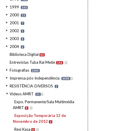
1999
243
2000
13
2001
7
2002
1
2003
2
2004
2
Biblioteca Digital
63
Entrevistas Tuba Rai Metin
154
I
Fotografias
2460
Imprensa pós-Independência
3058
I
RESISTÊNCIA-DIVERSOS
2
Videos AMRT
21
I
Expo. Permanente/Sala Multimédia
AMRT
9
I
Exposição Temporária 12 de
Novembro de 2012
3
Resi Kasa
9
I