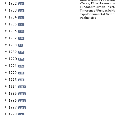
1982
- Terça, 12 de Novembro
194
Fundo:
Arquivo da Resist
1983
Timorense / Fundação Má
168
Tipo Documental:
Video
1984
Página(s):
1
167
1985
517
1986
275
1987
166
1988
81
1989
197
1990
275
1991
494
1992
705
1993
486
1994
1287
1995
1298
1996
1109
1997
1152
1998
721