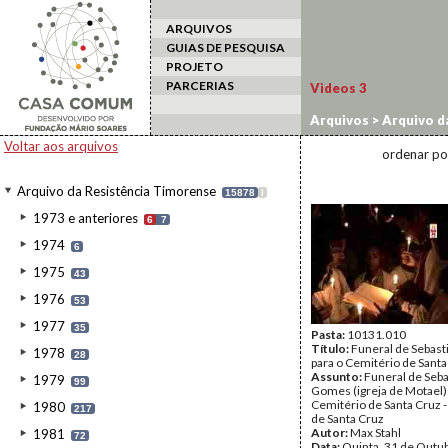
ARQUIVOS
GUIAS DE PESQUISA
PROJETO
PARCERIAS
Videos
3
Arquivos
>
Arquivo d
2012
Voltar aos arquivos
ordenar po
Arquivo da Resistência Timorense
15878
I
1973 e anteriores
6
7
1974
6
1975
43
1976
53
1977
35
Pasta:
10131.010
Título:
Funeral de Sebas
1978
28
para o Cemitério de Santa
Assunto:
Funeral de Seba
1979
99
Gomes (igreja de Motael)
Cemitério de Santa Cruz 
1980
217
de Santa Cruz
Autor:
Max Stahl
1981
72
Data:
Quinta, 31 de Outu