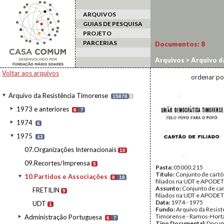
ARQUIVOS
GUIAS DE PESQUISA
PROJETO
PARCERIAS
Documentos:
8
Arquivos
>
Arquivo d
Voltar aos arquivos
ordenar po
Arquivo da Resistência Timorense
15878
I
1973 e anteriores
6
7
1974
6
1975
43
07.Organizações Internacionais
10
09.Recortes/Imprensa
5
Pasta:
05000.215
Título:
Conjunto de cartõ
10.Partidos e Associações
8
18
filiados na UDT e APODET
Assunto:
Conjunto de ca
FRETILIN
9
filiados na UDT e APODET
Data:
1974 - 1975
UDT
1
Fundo:
Arquivo da Resist
Timorense - Ramos-Hort
Administração Portuguesa
6
7
Tipo Documental:
Docum