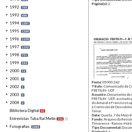
Página(s):
2
1992
705
1993
486
1994
1287
1995
1298
1996
1109
1997
1152
1998
721
1999
243
2000
13
2001
7
Pasta:
05000.262
Título:
Comunicado da Co
2002
1
FRETILIN- UDT
2003
Assunto:
Documento da 
2
FRETILIN - UDT, assinado 
2004
do Amaral e Francisco Lo
2
à Comissão de Descoloni
Biblioteca Digital
Timor.
63
Data:
Quarta, 7 de Maio 
Entrevistas Tuba Rai Metin
Fundo:
Arquivo da Resist
154
I
Timorense - Ramos-Hort
Fotografias
2460
Tipo Documental:
Docum
Página(s):
1