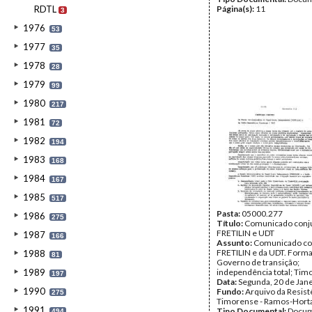
RDTL
Página(s):
11
3
1976
53
1977
35
1978
28
1979
99
1980
217
1981
72
1982
194
1983
168
1984
167
1985
517
Pasta:
05000.277
1986
275
Título:
Comunicado conj
FRETILIN e UDT
1987
166
Assunto:
Comunicado co
FRETILIN e da UDT. Form
1988
81
Governo de transição;
1989
independência total; Tim
197
Data:
Segunda, 20 de Jan
1990
Fundo:
Arquivo da Resist
275
Timorense - Ramos-Hort
1991
Tipo Documental:
Docum
494