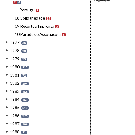
2
4
Portugal
2
08.Solidariedade
14
09.Recortes/Imprensa
3
10.Partidos e Associações
5
1977
35
1978
28
1979
99
1980
217
1981
72
1982
194
1983
168
1984
167
1985
517
1986
275
1987
166
1988
81