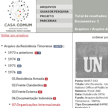
ARQUIVOS
GUIAS DE PESQUISA
Total de resultados:
PROJETO
PARCERIAS
Documentos:
1
Arquivos
>
Arquivo d
Voltar aos arquivos
ordenar po
Arquivo da Resistência Timorense
15878
I
1973 e anteriores
6
7
1974
6
1975
43
1976
53
01.Resistência Armada
4
Pasta:
06457.013
Título:
UN Chronicle - Un
02.Frente Clandestina
1
Nations Office of Public 
Número:
9 (vol. XIII)
03.Frente Externa
20
Data:
Outubro de 1976
Fundo:
Arquivo da Resist
06.Documentação Indonésia
2
Timorense - TAPOL
Tipo Documental:
IMPR
07.Organizações Internacionais
Página(s):
3