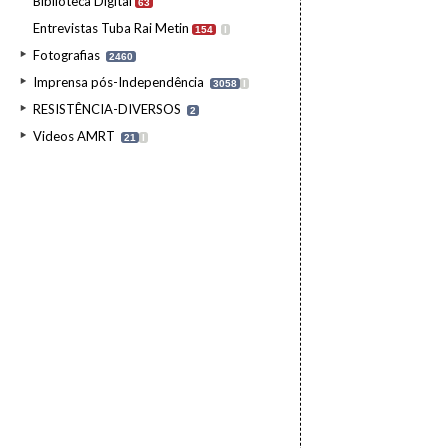
Biblioteca Digital
63
Entrevistas Tuba Rai Metin
154
I
Fotografias
2460
Imprensa pós-Independência
3058
I
RESISTÊNCIA-DIVERSOS
2
Videos AMRT
21
I