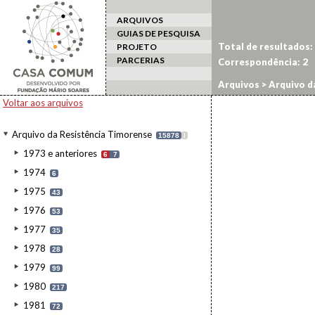
ARQUIVOS
GUIAS DE PESQUISA
Total de resultados:
PROJETO
PARCERIAS
Correspondência:
2
Arquivos
>
Arquivo d
Voltar aos arquivos
Arquivo da Resistência Timorense
15878
I
1973 e anteriores
6
7
1974
6
1975
43
1976
53
1977
35
1978
28
1979
99
1980
217
1981
72