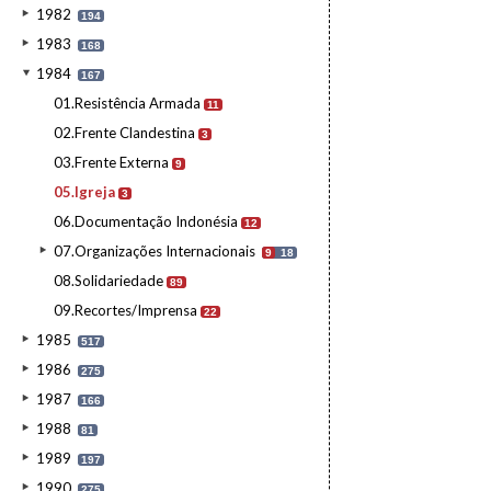
1982
194
1983
168
1984
167
01.Resistência Armada
11
02.Frente Clandestina
3
03.Frente Externa
9
05.Igreja
3
06.Documentação Indonésia
12
07.Organizações Internacionais
9
18
08.Solidariedade
89
09.Recortes/Imprensa
22
1985
517
1986
275
1987
166
1988
81
1989
197
1990
275