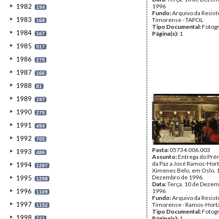
1982
1996
194
Fundo:
Arquivo da Resist
1983
Timorense - TAPOL
168
Tipo Documental:
Fotogr
1984
Página(s):
1
167
1985
517
1986
275
1987
166
1988
81
1989
197
1990
275
1991
494
1992
705
Pasta:
05734.006.003
1993
486
Assunto:
Entrega do Pré
da Paz a José Ramos-Horta
1994
1287
Ximenes Belo, em Oslo. 
Dezembro de 1996.
1995
1298
Data:
Terça, 10 de Dezem
1996
1996
1109
Fundo:
Arquivo da Resist
1997
Timorense - Ramos-Hort
1152
Tipo Documental:
Fotogr
1998
Página(s):
1
721