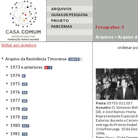
ARQUIVOS
GUIAS DE PESQUISA
PROJETO
PARCERIAS
Fotografias:
5
Arquivos
>
Arquivo d
Voltar aos arquivos
ordenar po
Arquivo da Resistência Timorense
15878
I
1973 e anteriores
6
7
1974
6
1975
43
1976
53
1977
35
Pasta:
05733.011.027
Assunto:
D. Ximenes Belo
1978
28
Dili, e José Ramos-Horta,
Representante Especial 
1979
99
Exterior durante a Cerim
entrega do Prémio Nobel
1980
217
Oslo/Noruega. 10 de De
1996.
1981
72
Data:
Terça, 10 de Dezem