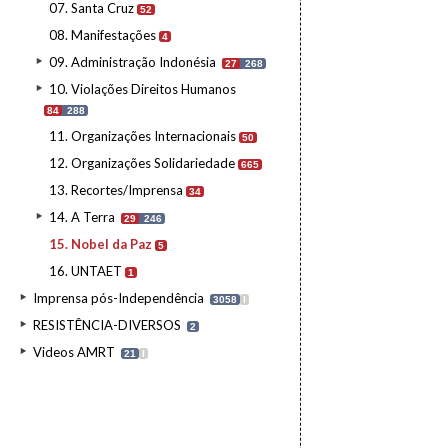
07. Santa Cruz
52
08. Manifestações
4
09. Administração Indonésia
27
268
10. Violações Direitos Humanos
84
288
11. Organizações Internacionais
50
12. Organizações Solidariedade
665
13. Recortes/Imprensa
34
14. A Terra
29
246
15. Nobel da Paz
5
16. UNTAET
1
Imprensa pós-Independência
3058
I
RESISTÊNCIA-DIVERSOS
2
Videos AMRT
21
I