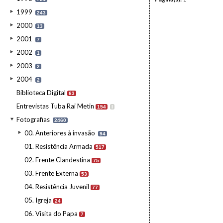
1999
243
2000
13
2001
7
2002
1
2003
2
2004
2
Biblioteca Digital
63
Entrevistas Tuba Rai Metin
154
I
Fotografias
2460
00. Anteriores à invasão
94
01. Resistência Armada
517
02. Frente Clandestina
75
03. Frente Externa
53
04. Resistência Juvenil
77
05. Igreja
24
06. Visita do Papa
7