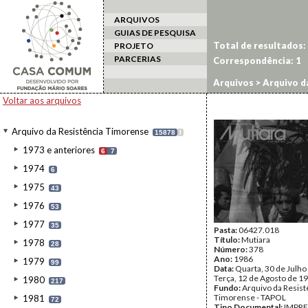
ARQUIVOS
GUIAS DE PESQUISA
Total de resultados:
PROJETO
PARCERIAS
Correspondência:
1
Arquivos
>
Arquivo d
Voltar aos arquivos
Arquivo da Resistência Timorense
15878
I
1973 e anteriores
6
7
1974
6
1975
43
1976
53
1977
35
Pasta:
06427.018
Título:
Mutiara
1978
28
Número:
378
Ano:
1986
1979
99
Data:
Quarta, 30 de Julho
Terça, 12 de Agosto de 1
1980
217
Fundo:
Arquivo da Resist
Timorense - TAPOL
1981
72
Tipo Documental:
IMPR