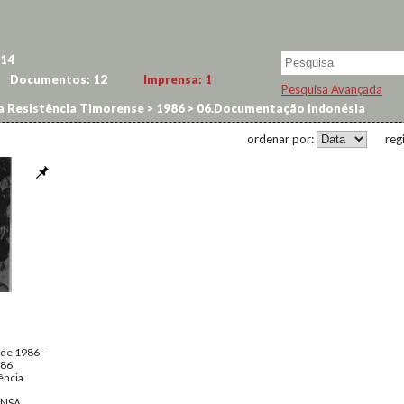
14
Documentos:
12
Imprensa:
1
Pesquisa Avançada
a Resistência Timorense
>
1986
>
06.Documentação Indonésia
ordenar por:
reg
 de 1986 -
986
ência
ENSA