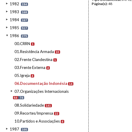
1982
Página(s):
48
194
1983
168
1984
167
1985
517
1986
275
00.CRRN
1
01.Resistência Armada
10
02.Frente Clandestina
1
03.Frente Externa
4
05.Igreja
4
06.Documentação Indonésia
14
07.Organizações Internacionais
64
74
08.Solidariedade
141
09.Recortes/Imprensa
22
10.Partidos e Associações
4
1987
166