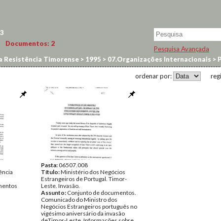
3
Documentos:
2
Pesquisa Avançada
a Resistência Timorense
>
1995
>
07.Organizações Internacionais
>
P
ordenar por:
reg
Pasta:
06507.008
ência
Título:
Ministério dos Negócios
Estrangeiros de Portugal. Timor-
entos
Leste. Invasão.
Assunto:
Conjunto de documentos.
Comunicado do Ministro dos
Negócios Estrangeiros português no
vigésimo aniversário da invasão
deTimor-Leste. Informações sobre