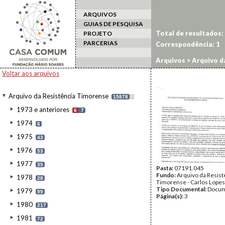
ARQUIVOS
GUIAS DE PESQUISA
Total de resultados:
PROJETO
PARCERIAS
Correspondência:
1
Arquivos
>
Arquivo d
Voltar aos arquivos
Arquivo da Resistência Timorense
15878
I
1973 e anteriores
6
7
1974
6
1975
43
1976
53
1977
35
Pasta:
07191.045
Fundo:
Arquivo da Resist
1978
28
Timorense - Carlos Lopes
Tipo Documental:
Docum
1979
99
Página(s):
3
1980
217
1981
72