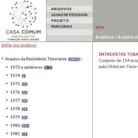
ARQUIVOS
GUIAS DE PESQUISA
PROJETO
PARCERIAS
Info
Arquivos
>
Arquivo d
Voltar aos arquivos
ENTREVISTAS TUBA
Arquivo da Resistência Timorense
15878
I
Conjunto de 154 prog
pela USAid em Timor-
1973 e anteriores
6
7
1974
6
1975
43
1976
53
1977
35
1978
28
1979
99
1980
217
1981
72