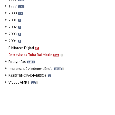
1999
243
2000
13
2001
7
2002
1
2003
2
2004
2
Biblioteca Digital
63
Entrevistas Tuba Rai Metin
154
I
Fotografias
2460
Imprensa pós-Independência
3058
I
RESISTÊNCIA-DIVERSOS
2
Videos AMRT
21
I