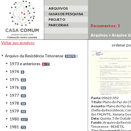
ARQUIVOS
GUIAS DE PESQUISA
PROJETO
PARCERIAS
Documentos:
1
Arquivos
>
Arquivo d
Voltar aos arquivos
ordenar po
Arquivo da Resistência Timorense
15878
I
1973 e anteriores
6
7
1974
6
1975
43
1976
53
1977
35
Pasta:
09623.052
Título:
Plano de Paz do 
1978
28
Assunto:
Plano de Paz d
chefia da Resistência, C
1979
99
das FALINTIL, Xanana Gu
Data:
Quinta, 5 de Outub
1980
217
Fundo:
Arquivo da Resist
Timorense - RENETIL
1981
72
Tipo Documental:
Docum