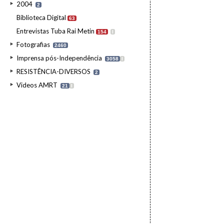
2004
2
Biblioteca Digital
63
Entrevistas Tuba Rai Metin
154
I
Fotografias
2460
Imprensa pós-Independência
3058
I
RESISTÊNCIA-DIVERSOS
2
Videos AMRT
21
I