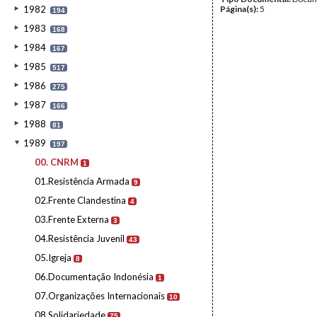
1982
Página(s):
5
194
1983
168
1984
167
1985
517
1986
275
1987
166
1988
81
1989
197
00. CNRM
1
01.Resistência Armada
9
02.Frente Clandestina
4
03.Frente Externa
3
04.Resistência Juvenil
43
05.Igreja
8
06.Documentação Indonésia
1
07.Organizações Internacionais
10
08.Solidariedade
75