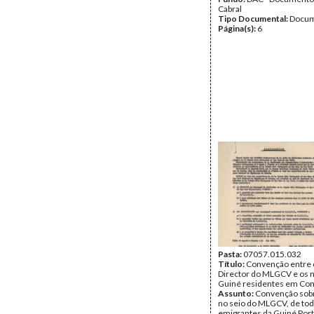
Cabral
Tipo Documental:
Docum
Página(s):
6
Pasta:
07057.015.032
Título:
Convenção entre 
Director do MLGCV e os n
Guiné residentes em Co
Assunto:
Convenção sobr
no seio do MLGCV, de tod
emigrantes da Guiné Por