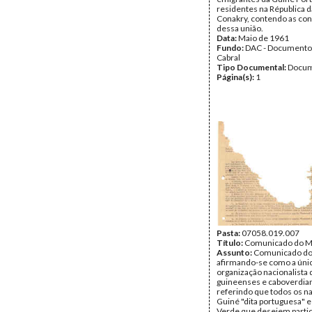
residentes na Républica 
Conakry, contendo as co
dessa união.
Data:
Maio de 1961
Fundo:
DAC - Documento
Cabral
Tipo Documental:
Docum
Página(s):
1
Pasta:
07058.019.007
Título:
Comunicado do 
Assunto:
Comunicado d
afirmando-se como a úni
organização nacionalista 
guineenses e caboverdia
referindo que todos os na
Guiné "dita portuguesa" 
Verde que desejem partici