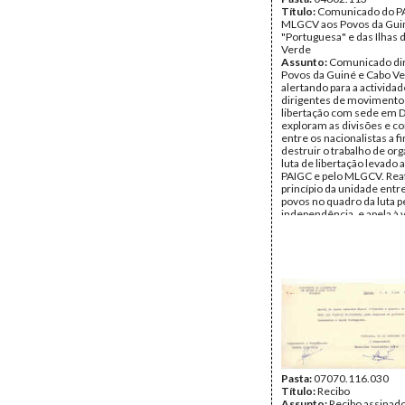
Título:
Comunicado do PA
MLGCV aos Povos da Gui
"Portuguesa" e das Ilhas 
Verde
Assunto:
Comunicado dir
Povos da Guiné e Cabo V
alertando para a activida
dirigentes de movimento
libertação com sede em D
exploram as divisões e c
entre os nacionalistas a f
destruir o trabalho de or
luta de libertação levado 
PAIGC e pelo MLGCV. Rea
princípio da unidade entre
povos no quadro da luta p
independência, e apela à v
contra os divisionistas.
assinado por Amílcar Cabr
Djassi), pelo Bureau Políti
por Armando Ramos Ramo
Araújo, Richard Turpin e In
pelo Comité Director do
Data:
Segunda, 5 de Dez
1960
Fundo:
DAC - Documento
Cabral - Iva Cabral
Tipo Documental:
Docum
Página(s):
4
Pasta:
07070.116.030
Título:
Recibo
Assunto:
Recibo assinado