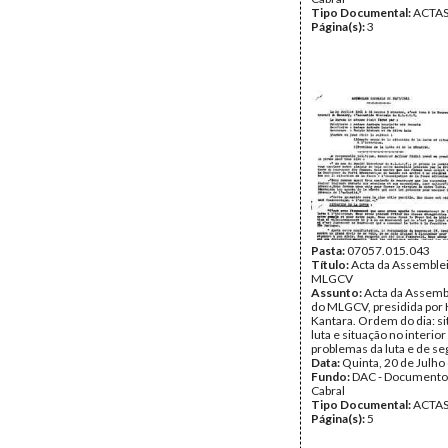
Tipo Documental:
ACTA
Página(s):
3
Pasta:
07057.015.043
Título:
Acta da Assemblei
MLGCV
Assunto:
Acta da Assemb
do MLGCV, presidida por 
Kantara. Ordem do dia: si
luta e situação no interior
problemas da luta e de se
Data:
Quinta, 20 de Julho
Fundo:
DAC - Documento
Cabral
Tipo Documental:
ACTA
Página(s):
5