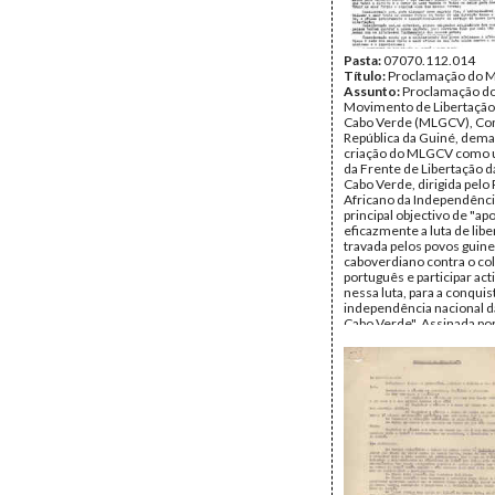
Pasta:
07070.112.014
Título:
Proclamação do
Assunto:
Proclamação d
Movimento de Libertação
Cabo Verde (MLGCV), Con
República da Guiné, dem
criação do MLGCV como 
da Frente de Libertação d
Cabo Verde, dirigida pelo 
Africano da Independênci
principal objectivo de "apo
eficazmente a luta de lib
travada pelos povos guin
caboverdiano contra o co
português e participar ac
nessa luta, para a conquis
independência nacional d
Cabo Verde". Assinada po
Cabral (Abel Djassi), Ar
Adriano Araújo, Richerd T
Inácio da Silva, pelo Comi
do MLGCV.
Data:
Terça, 1 de Novemb
Fundo:
DAC - Documento
Cabral
Tipo Documental:
Docum
Página(s):
4