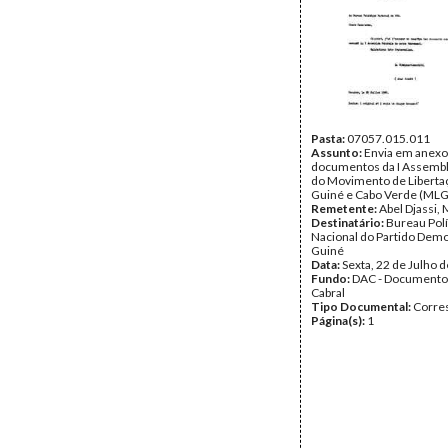
Pasta:
07057.015.011
Assunto:
Envia em anexo
documentos da I Assembl
do Movimento de Liberta
Guiné e Cabo Verde (ML
Remetente:
Abel Djassi
Destinatário:
Bureau Polí
Nacional do Partido Demo
Guiné
Data:
Sexta, 22 de Julho 
Fundo:
DAC - Documento
Cabral
Tipo Documental:
Corre
Página(s):
1