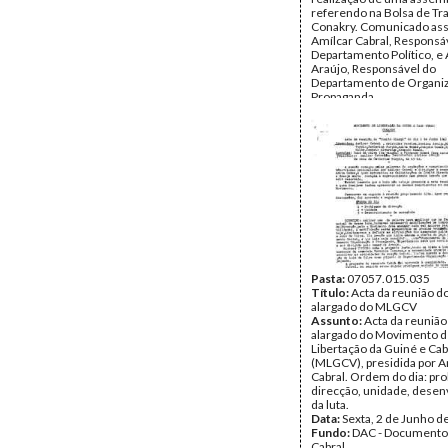
referendo na Bolsa de Tr
Conakry. Comunicado ass
Amílcar Cabral, Responsá
Departamento Político, e
Araújo, Responsável do
Departamento de Organi
Propaganda.
Data:
Terça, 16 de Maio 
Fundo:
DAC - Documento
Cabral - Iva Cabral
Tipo Documental:
Docum
Página(s):
4
Pasta:
07057.015.035
Título:
Acta da reunião d
alargado do MLGCV
Assunto:
Acta da reuniã
alargado do Movimento 
Libertação da Guiné e Ca
(MLGCV), presidida por A
Cabral. Ordem do dia: pr
direcção, unidade, dese
da luta.
Data:
Sexta, 2 de Junho d
Fundo:
DAC - Documento
Cabral