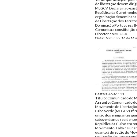
de libertação devem dirig
MLGCV. Declara não exist
República da Guiné nen
organização denominad
de Libertação dos Territór
Dominação Portuguesa [
Comunica a constituição
Director do MLGCV.
Data:
Domingo, 14 de Mai
Fundo:
DAC - Documento
Cabral
Tipo Documental:
Docum
Página(s):
2
Pasta:
04602.111
Título:
Comunicado do 
Assunto:
Comunicado d
Movimento de Libertação
Cabo Verde (MLGCV) afi
união dos emigrantes gu
caboverdianos residente
República da Guiné em to
Movimento. Falta de una
quanto à direcção do Mo
realização de uma assemb