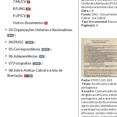
7.MLICV
3
Unida de Libertação (FUL)
desmascaramento dos sa
8.FLING
38
Data:
s.d.
Fundo:
DAC - Documento
9.UPICV
2
Cabral - Iva Cabral
Tipo Documental:
Docum
Outros documentos
8
Página(s):
4
03.Organizações Unitárias e Nacionalistas
304
I
04.PAIGC
3382
I
05.Correspondência
4650
I
06.Independências
42
I
07.Fotografias
1394
I
08.Sobre Amílcar Cabral e a luta de
libertação
3
55
Pasta:
07057.015.023
Título:
Ao africano sob 
portuguesa
Assunto:
Comunicado d
dirigido ao africano sob 
portuguesa, para que to
consciência da discrimin
opressão do colonialismo
e participe na união entre
africanos, na luta contra o
colonialismo. Comunicad