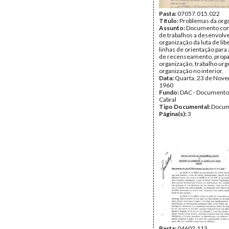
Pasta:
07057.015.022
Título:
Problemas da org
Assunto:
Documento com
de trabalhos a desenvolve
organização da luta de lib
linhas de orientação para
de recenseamento, prop
organização, trabalho urg
organização no interior.
Data:
Quarta, 23 de Nov
1960
Fundo:
DAC - Documento
Cabral
Tipo Documental:
Docum
Página(s):
3
Pasta:
04602.113