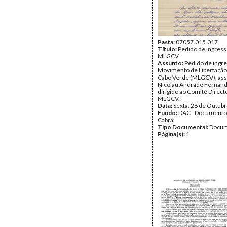
Pasta:
07057.015.017
Título:
Pedido de ingress
MLGCV
Assunto:
Pedido de ingr
Movimento de Libertação
Cabo Verde (MLGCV), ass
Nicolau Andrade Fernand
dirigido ao Comité Direct
MLGCV.
Data:
Sexta, 28 de Outub
Fundo:
DAC - Documento
Cabral
Tipo Documental:
Docum
Página(s):
1