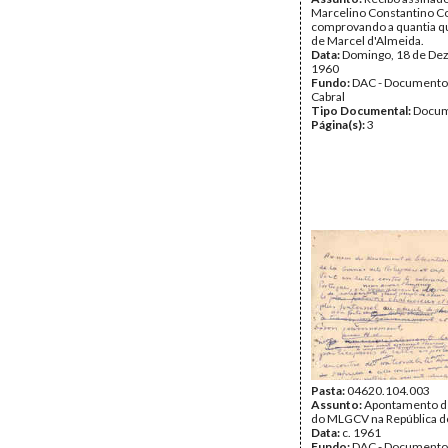
Marcelino Constantino C
comprovando a quantia q
de Marcel d'Almeida.
Data:
Domingo, 18 de De
1960
Fundo:
DAC - Documento
Cabral
Tipo Documental:
Docum
Página(s):
3
Pasta:
04620.104.003
Assunto:
Apontamento d
do MLGCV na República d
Data:
c. 1961
Fundo:
DAC - Documento