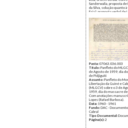
Sanderwalia, proposta de
da Silva, solução quanto 
Fria?, proposta verbal de L
Data:
Domingo, 1 de Nov
1959
Fundo:
DAC - Documento
Cabral
Tipo Documental:
ACTA
Página(s):
3
Pasta:
07063.036.003
Título:
Panfleto do MLGC
de Agosto de 1959, dia d
de Pidjiguiti
Assunto:
Panfleto do Mo
Libertação da Guiné e Ca
(MLGCV) sobre o 3 de Ag
1959, dia do massacre de P
Com anotações manuscrit
Lopes (Rafael Barbosa).
Data:
1960 - 1961
Fundo:
DAC - Documento
Cabral
Tipo Documental:
Docum
Página(s):
2