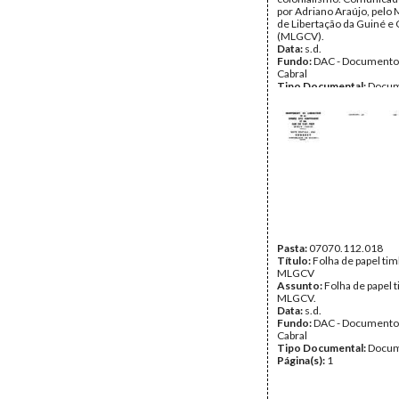
por Adriano Araújo, pelo
de Libertação da Guiné e
(MLGCV).
Data:
s.d.
Fundo:
DAC - Documento
Cabral
Tipo Documental:
Docum
Página(s):
2
Pasta:
07070.112.018
Título:
Folha de papel ti
MLGCV
Assunto:
Folha de papel 
MLGCV.
Data:
s.d.
Fundo:
DAC - Documento
Cabral
Tipo Documental:
Docum
Página(s):
1