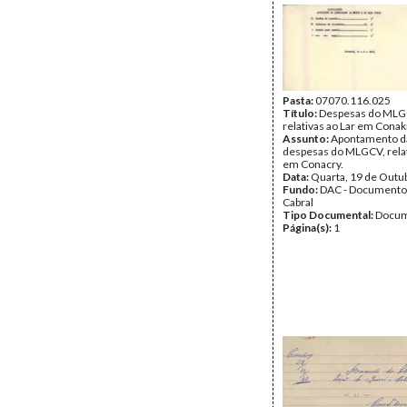
Pasta:
07070.116.025
Título:
Despesas do MLG
relativas ao Lar em Conak
Assunto:
Apontamento d
despesas do MLGCV, relat
em Conacry.
Data:
Quarta, 19 de Outu
Fundo:
DAC - Documento
Cabral
Tipo Documental:
Docum
Página(s):
1