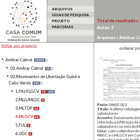
ARQUIVOS
GUIAS DE PESQUISA
Total de resultados:
PROJETO
PARCERIAS
Actas:
5
Arquivos
>
Amílcar C
Voltar aos arquivos
ordenar po
Amílcar Cabral
10202
I
01.Amílcar Cabral
39
I
02.Movimentos de Libertação Guiné e
Cabo Verde
336
I
1.PAI/FLGCV
70
195
2.MLG/MLGC
8
Pasta:
04602.021
3.MLTDP
Título:
A última sabotag
14
sabotadores
4.MLGCV
60
Assunto:
Documento do
referindo a infiltração d
5.FUL
6
sabotadores no seio do 
Dakar, com o objectivo de
6.UDC
2
PAIGC e o MLGCV em Con
apelando à entrada do ML