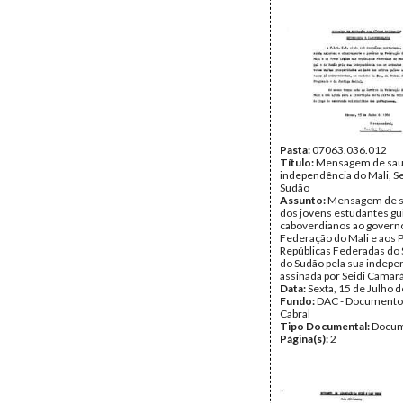
Fundo:
DAC - Documento
Cabral
Tipo Documental:
Docum
Página(s):
2
Pasta:
07063.036.012
Título:
Mensagem de sau
independência do Mali, S
Sudão
Assunto:
Mensagem de 
dos jovens estudantes g
caboverdianos ao govern
Federação do Mali e aos 
Repúblicas Federadas do 
do Sudão pela sua indepe
assinada por Seidi Camará
Data:
Sexta, 15 de Julho 
Fundo:
DAC - Documento
Cabral
Tipo Documental:
Docum
Página(s):
2