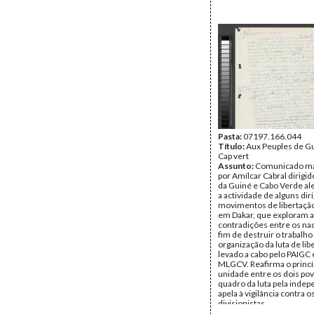
Pasta:
07197.166.044
Título:
Aux Peuples de Gu
Cap vert
Assunto:
Comunicado ma
por Amílcar Cabral dirigi
da Guiné e Cabo Verde al
a actividade de alguns dir
movimentos de libertaçã
em Dakar, que exploram a
contradições entre os nac
fim de destruir o trabalho
organização da luta de lib
levado a cabo pelo PAIGC 
MLGCV. Reafirma o princí
unidade entre os dois po
quadro da luta pela indep
apela à vigilância contra o
divisionistas.
Data:
1960