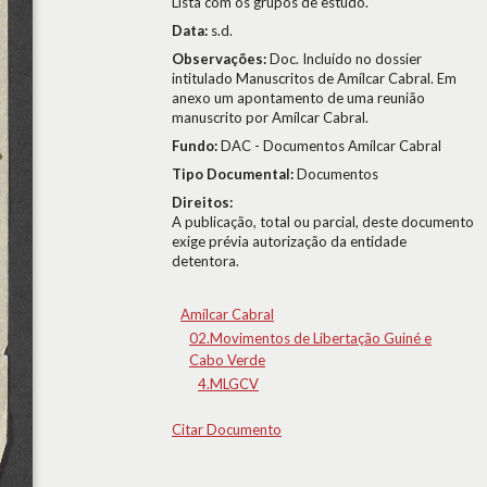
Lista com os grupos de estudo.
Data:
s.d.
Observações:
Doc. Incluído no dossier
intitulado Manuscritos de Amílcar Cabral. Em
anexo um apontamento de uma reunião
manuscrito por Amílcar Cabral.
Fundo:
DAC - Documentos Amílcar Cabral
Tipo Documental:
Documentos
Direitos:
A publicação, total ou parcial, deste documento
exige prévia autorização da entidade
detentora.
Amílcar Cabral
02.Movimentos de Libertação Guiné e
Cabo Verde
4.MLGCV
Citar Documento