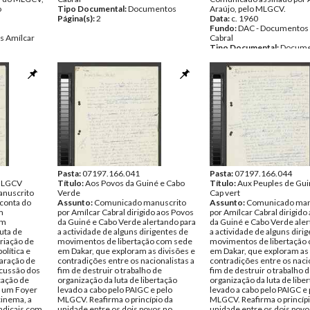
o
Tipo Documental:
Documentos
Araújo, pelo MLGCV.
Página(s):
2
Data:
c. 1960
Fundo:
DAC - Documentos 
s Amílcar
Cabral
Tipo Documental:
Docume
entos
Página(s):
5
Pasta:
07197.166.041
Pasta:
07197.166.044
MLGCV
Título:
Aos Povos da Guiné e Cabo
Título:
Aux Peuples de Gui
nuscrito
Verde
Cap vert
 conta do
Assunto:
Comunicado manuscrito
Assunto:
Comunicado man
m
por Amílcar Cabral dirigido aos Povos
por Amílcar Cabral dirigido
em
da Guiné e Cabo Verde alertando para
da Guiné e Cabo Verde aler
uta de
a actividade de alguns dirigentes de
a actividade de alguns diri
criação de
movimentos de libertação com sede
movimentos de libertação
olítica e
em Dakar, que exploram as divisões e
em Dakar, que exploram as 
paração de
contradições entre os nacionalistas a
contradições entre os nacio
scussão dos
fim de destruir o trabalho de
fim de destruir o trabalho 
cação de
organização da luta de libertação
organização da luta de libe
e um Foyer
levado a cabo pelo PAIGC e pelo
levado a cabo pelo PAIGC e 
cinema, a
MLGCV. Reafirma o princípio da
MLGCV. Reafirma o princípi
ndicais com
unidade entre os dois povos no
unidade entre os dois povo