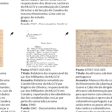
entos
responsáveis dos diversos sectores
do MLGCV e constituição do Comité
Director e da Secção de Conakry do
mesmo Movimento. Lista com os
grupos de estudo.
Data:
s.d.
Fundo:
DAC - Documentos Amílcar
Cabral
Tipo Documental:
Documentos
Página(s):
6
Pasta:
07057.015.021
Pasta:
07057.015.025
 uma
Título:
Relatório do responsável do
Título:
Ao africano sob do
Lar dos Militantes do MLGCV
portuguesa
de uma
Assunto:
Relatório remetido ao
Assunto:
Manuscrito do c
ntes:
Comité Director do MLGCV por
do Movimento de Libertaçã
rnandes,
Rogério de Oliveira, responsável do
Guiné e Cabo Verde dirigid
, Luís da
Lar dos Militantes do MLGCV em
africano sob dominação po
ordados:
Conakry, reportando a desobediência
para que tome consciência
s no
das leis estabelecidas no Lar por
discriminação e opressão 
Conakry,
parte do camarada Lassana.
colonialismo português e pa
visão em
Data:
1960
união entre os povos africa
ançar a
Fundo:
DAC - Documentos Amílcar
luta contra o colonialismo.
ta do MLGCV,
Cabral
Comunicado assinado por 