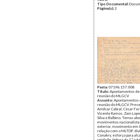
Tipo Documental:
Docum
Página(s):
2
Pasta:
07196.157.008
Título:
Apontamentos de
reunião do MLGCV
Assunto:
Apontamentos 
reunião do MLGCV. Prese
Amílcar Cabral, César Fe
Vicente Ramos, Zain Lopes
Silva e Balbino. Temas ab
movimentos nacionalista
exterior, movimento em 
relação com o MLTDP, di
Conakry, esforço para alc
unidade, leitura da 1.ª ac