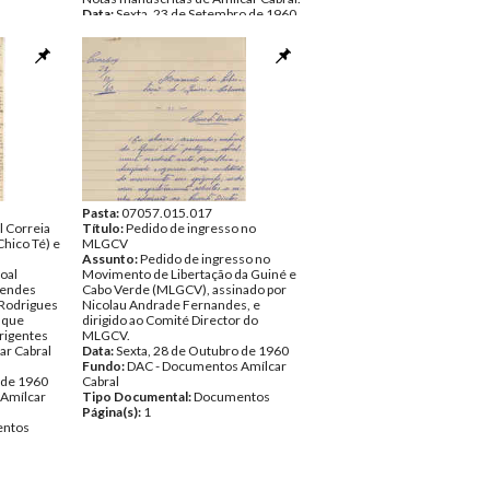
Data:
Sexta, 23 de Setembro de 1960
- Domingo, 25 de Setembro de 1960
Fundo:
DAC - Documentos Amílcar
Cabral
Tipo Documental:
Documentos
Página(s):
21
Pasta:
07057.015.017
l Correia
Título:
Pedido de ingresso no
hico Té) e
MLGCV
Assunto:
Pedido de ingresso no
oal
Movimento de Libertação da Guiné e
Mendes
Cabo Verde (MLGCV), assinado por
 Rodrigues
Nicolau Andrade Fernandes, e
 que
dirigido ao Comité Director do
rigentes
MLGCV.
r Cabral
Data:
Sexta, 28 de Outubro de 1960
Fundo:
DAC - Documentos Amílcar
 de 1960
Cabral
Amílcar
Tipo Documental:
Documentos
Página(s):
1
ntos