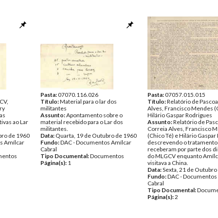
Pasta:
07070.116.026
Pasta:
07057.015.015
CV,
Título:
Material para o lar dos
Título:
Relatório de Pascoa
ry
militantes
Alves, Francisco Mendes (C
as
Assunto:
Apontamento sobre o
Hilário Gaspar Rodrigues
ivas ao Lar
material recebido para o Lar dos
Assunto:
Relatório de Pasc
militantes.
Correia Alves, Francisco 
bro de 1960
Data:
Quarta, 19 de Outubro de 1960
(Chico Té) e Hilário Gaspar
s Amílcar
Fundo:
DAC - Documentos Amílcar
descrevendo o tratamento
Cabral
receberam por parte dos di
entos
Tipo Documental:
Documentos
do MLGCV enquanto Amílca
Página(s):
1
visitava a China.
Data:
Sexta, 21 de Outubro
Fundo:
DAC - Documentos 
Cabral
Tipo Documental:
Docume
Página(s):
2