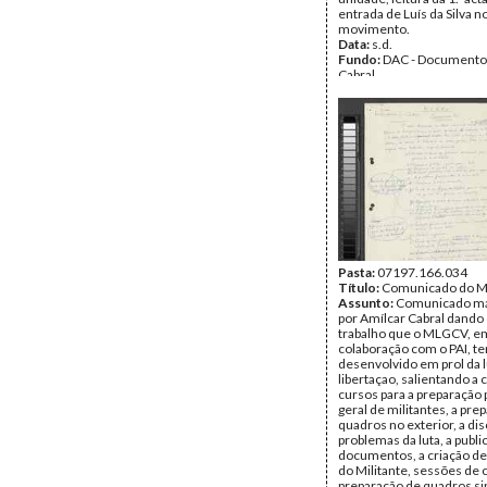
entrada de Luís da Silva n
movimento.
Data:
s.d.
Fundo:
DAC - Documento
Cabral
Tipo Documental:
Docum
Página(s):
3
Pasta:
07197.166.034
Título:
Comunicado do 
Assunto:
Comunicado ma
por Amílcar Cabral dando
trabalho que o MLGCV, e
colaboração com o PAI, t
desenvolvido em prol da l
libertaçao, salientando a 
cursos para a preparação p
geral de militantes, a pre
quadros no exterior, a di
problemas da luta, a publi
documentos, a criação d
do Militante, sessões de 
preparação de quadros si