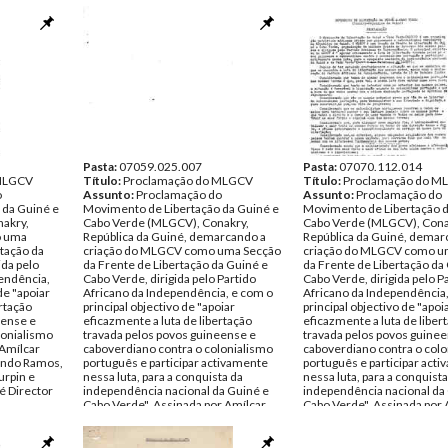
Pasta:
07059.025.007
Pasta:
07070.112.014
 MLGCV
Título:
Proclamação do MLGCV
Título:
Proclamação do M
o
Assunto:
Proclamação do
Assunto:
Proclamação do
 da Guiné e
Movimento de Libertação da Guiné e
Movimento de Libertação d
akry,
Cabo Verde (MLGCV), Conakry,
Cabo Verde (MLGCV), Cona
o uma
República da Guiné, demarcando a
República da Guiné, demar
rtação da
criação do MLGCV como uma Secção
criação do MLGCV como u
ida pelo
da Frente de Libertação da Guiné e
da Frente de Libertação da
pendência,
Cabo Verde, dirigida pelo Partido
Cabo Verde, dirigida pelo P
de "apoiar
Africano da Independência, e com o
Africano da Independência
ertação
principal objectivo de "apoiar
principal objectivo de "apoi
eense e
eficazmente a luta de libertação
eficazmente a luta de liber
lonialismo
travada pelos povos guineense e
travada pelos povos guine
 Amílcar
caboverdiano contra o colonialismo
caboverdiano contra o col
mando Ramos,
português e participar activamente
português e participar act
urpin e
nessa luta, para a conquista da
nessa luta, para a conquista
té Director
independência nacional da Guiné e
independência nacional da
Cabo Verde". Assinada por Amílcar
Cabo Verde". Assinada por 
ro de 1960
Cabral (Abel Djassi), Armando Ramos,
Cabral (Abel Djassi), Arma
s Amílcar
Adriano Araújo, Richerd Turpin e
Adriano Araújo, Richerd Tu
Inácio da Silva, pelo Comité Director
Inácio da Silva, pelo Comité