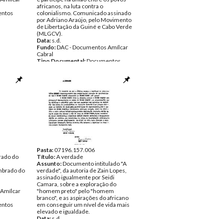
africanos, na luta contra o
ntos
colonialismo. Comunicado assinado
por Adriano Araújo, pelo Movimento
de Libertação da Guiné e Cabo Verde
(MLGCV).
Data:
s.d.
Fundo:
DAC - Documentos Amílcar
Cabral
Tipo Documental:
Documentos
Página(s):
2
Pasta:
07196.157.006
rado do
Título:
A verdade
Assunto:
Documento intitulado "A
imbrado do
verdade", da autoria de Zain Lopes,
assinado igualmente por Seidi
Camara, sobre a exploração do
Amílcar
"homem preto" pelo "homem
branco", e as aspirações do africano
ntos
em conseguir um nível de vida mais
elevado e igualdade.
Data:
s.d.