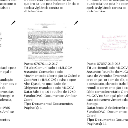
acto com o
quadro da luta pela independência, e
quadro da luta pela indepe
iais e a
apela à vigilância contra os
apela à vigilância contra os
divisionistas.
divisionistas.
Data:
1960
Data:
1960
s Amílcar
Fundo:
DAC - Documentos Amílcar
Fundo:
DAC - Documentos 
Cabral
Cabral
entos
Tipo Documental:
Documentos
Tipo Documental:
Docume
Página(s):
4
Página(s):
2
Pasta:
07070.112.017
Pasta:
07057.015.013
dação pela
Título:
Comunicado do MLGCV
Título:
Reunião do MLGCV
enegal e
Assunto:
Comunicado do
Assunto:
Reunião do MLG
Movimento de Libertação da Guiné e
casa de Verónica Tavares): l
saudação
Cabo Verde (MLGCV) assinado por
presenças, ordem do dia, 
uineenses e
Abel Djassi, na qualidade de
do estatuto, plano de trabal
o da
Dirigente-mandatado do MLGCV.
reunião, apresentação do 
Povos das
Data:
Sábado, 16 de Julho de 1960
Djalo como Secretário Gera
Senegal e
Fundo:
DAC - Documentos Amílcar
MLGCV no Senegal, plano d
ndência,
Cabral
para o desenvolvimento da 
.
Tipo Documental:
Documentos
Senegal.
de 1960
Página(s):
1
Data:
Sexta, 2 de Setembro
s Amílcar
Fundo:
DAC - Documentos 
Cabral
entos
Tipo Documental:
Docume
Página(s):
11