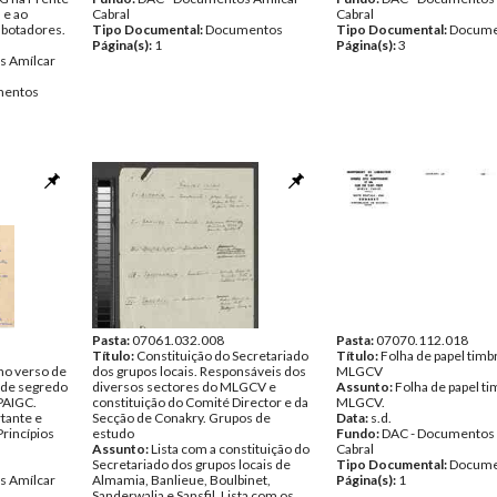
 e ao
Cabral
Cabral
botadores.
Tipo Documental:
Documentos
Tipo Documental:
Docume
Página(s):
1
Página(s):
3
s Amílcar
entos
Pasta:
07061.032.008
Pasta:
07070.112.018
Título:
Constituição do Secretariado
Título:
Folha de papel timb
 no verso de
dos grupos locais. Responsáveis dos
MLGCV
ede segredo
diversos sectores do MLGCV e
Assunto:
Folha de papel t
 PAIGC.
constituição do Comité Director e da
MLGCV.
tante e
Secção de Conakry. Grupos de
Data:
s.d.
"Princípios
estudo
Fundo:
DAC - Documentos 
.
Assunto:
Lista com a constituição do
Cabral
Secretariado dos grupos locais de
Tipo Documental:
Docume
s Amílcar
Almamia, Banlieue, Boulbinet,
Página(s):
1
Sanderwalia e Sansfil. Lista com os