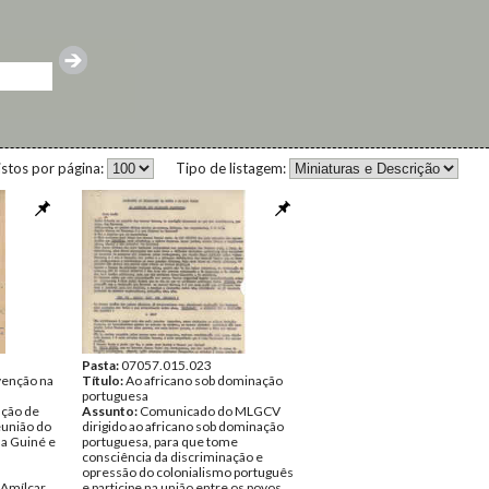
istos por página:
Tipo de listagem:
Pasta:
07057.015.023
venção na
Título:
Ao africano sob dominação
portuguesa
nção de
Assunto:
Comunicado do MLGCV
eunião do
dirigido ao africano sob dominação
a Guiné e
portuguesa, para que tome
consciência da discriminação e
opressão do colonialismo português
Amílcar
e participe na união entre os povos