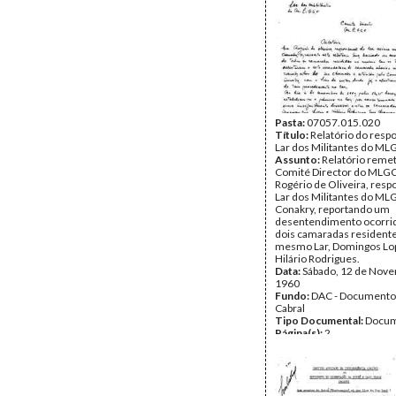
Tipo Documental:
Docum
Página(s):
3
Pasta:
07057.015.020
Título:
Relatório do resp
Lar dos Militantes do M
Assunto:
Relatório remet
Comité Director do MLG
Rogério de Oliveira, resp
Lar dos Militantes do M
Conakry, reportando um
desentendimento ocorri
dois camaradas resident
mesmo Lar, Domingos Lo
Hilário Rodrigues.
Data:
Sábado, 12 de Nov
1960
Fundo:
DAC - Documento
Cabral
Tipo Documental:
Docum
Página(s):
2