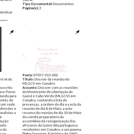
Tipo Documental:
Documentos
Página(s):
2
Amílcar
ntos
Pasta:
07057.015.002
né et du
Título:
Dossier da reunião do
MLGCV em Conakry
uscrito
Assunto:
Dossier com as reuniões
 aos Povos
do Movimento de Libertação da
tando para
Guiné e Cabo Verde (MLGCV) em
gentes de
Conakry, contendo a lista de
 com sede
presenças, a ordem do dia e a acta da
divisões e
reunião de dia 8 de Maio, a acta-
nalistas a
resumo da reunião de dia 10 de Maio
de
do comité preparatório da
rtação
assembleia de reorganização dos
pelo
africanos da Guiné dita portuguesa
o da
residentes em Conakry, e um poema.
s no
Data:
Domingo, 8 de Maio de 1960