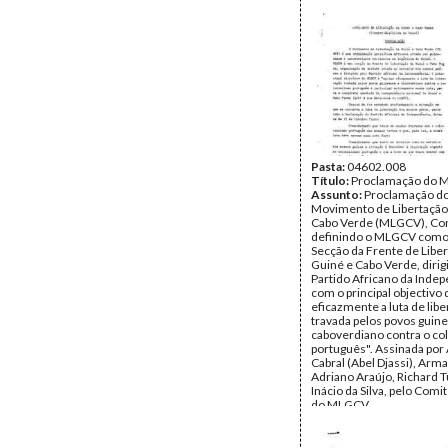
Pasta:
04602.008
Título:
Proclamação do
Assunto:
Proclamação d
Movimento de Libertação
Cabo Verde (MLGCV), Con
definindo o MLGCV com
Secção da Frente de Libe
Guiné e Cabo Verde, dirig
Partido Africano da Inde
com o principal objectivo 
eficazmente a luta de lib
travada pelos povos guin
caboverdiano contra o co
português". Assinada por
Cabral (Abel Djassi), Ar
Adriano Araújo, Richard T
Inácio da Silva, pelo Comi
do MLGCV.
Data:
Terça, 1 de Novemb
Fundo:
DAC - Documento
Cabral - Iva Cabral