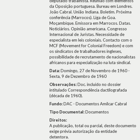
deputado trabalhista. Reunião com elementos
da Oposição portuguesa. Bureau em Londres.
João Cabral. União Indiana. Boletim. Próxima
conferência (Marrocos). Liga de Goa.
Moçambique. Emissora em Marrocos. Datas.
Noticiários. Opinião americana. Congresso
Internacional de Juristas. Necessidade de
especialista em leis coloniais. Contacto com o
MCF (Movement for Colonial Freedom) e com
os sindicatos de trabalhadores ingleses,
possibilidade de recrutamento de nacionalistas
africanos para especialização na luta sindical.
Data:
Domingo, 27 de Novembro de 1960 -
Sexta, 9 de Dezembro de 1960
Observações:
Doc. incluído no dossier
intitulado Correspondência dactilografada
(década de 1960).
Fundo:
DAC - Documentos Amílcar Cabral
Tipo Documental:
Documentos
Direitos:
A publicação, total ou parcial, deste documento
exige prévia autorização da entidade
detentora.