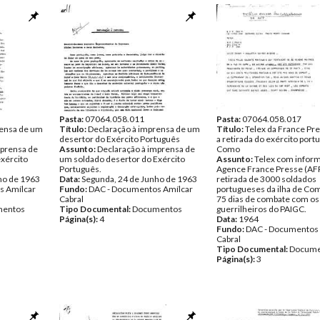
Pasta:
07064.058.011
Pasta:
07064.058.017
rensa de um
Título:
Declaração à imprensa de um
Título:
Telex da France Pr
desertor do Exército Português
a retirada do exército port
mprensa de
Assunto:
Declaração à imprensa de
Como
xército
um soldado desertor do Exército
Assunto:
Telex com infor
Português.
Agence France Presse (AFP
ho de 1963
Data:
Segunda, 24 de Junho de 1963
retirada de 3000 soldados
s Amílcar
Fundo:
DAC - Documentos Amílcar
portugueses da ilha de Co
Cabral
75 dias de combate com os
entos
Tipo Documental:
Documentos
guerrilheiros do PAIGC.
Página(s):
4
Data:
1964
Fundo:
DAC - Documentos 
Cabral
Tipo Documental:
Docume
Página(s):
3