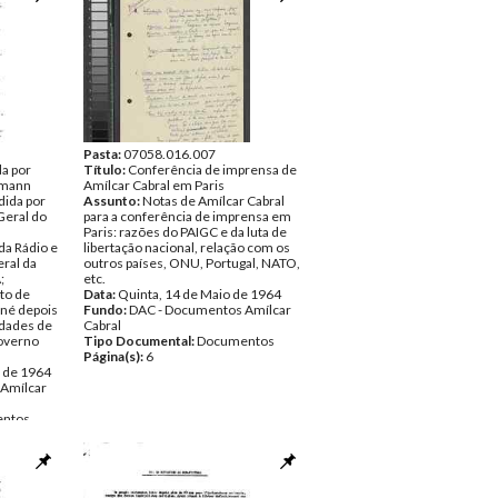
Pasta:
07058.016.007
da por
Título:
Conferência de imprensa de
emann
Amílcar Cabral em Paris
dida por
Assunto:
Notas de Amílcar Cabral
Geral do
para a conferência de imprensa em
Paris: razões do PAIGC e da luta de
a Rádio e
libertação nacional, relação com os
eral da
outros países, ONU, Portugal, NATO,
;
etc.
to de
Data:
Quinta, 14 de Maio de 1964
iné depois
Fundo:
DAC - Documentos Amílcar
idades de
Cabral
governo
Tipo Documental:
Documentos
Página(s):
6
o de 1964
Amílcar
ntos