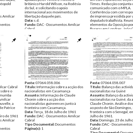
 Léopold
britânico Harold Wilson, na Rodésia
Times. Redacção conjunta 
do Sul, e solicitando o apoio
comunicado com o MPLA.
internacional aos movimentos de
Conferência com corresp
s Amílcar
libertação daquele país.
de imprensa presidida por
Data:
s.d.
deputado trabalhista. Reun
entos
Fundo:
DAC - Documentos Amílcar
elementos da Oposição po
Cabral
Bureau em Londres. João C
Tipo Documental:
Documentos
União Indiana. Boletim. Pr
Página(s):
2
conferência (Marrocos). Li
Moçambique. Emissora e
Marrocos. Datas. Noticiári
americana. Congresso Inte
de Juristas. Necessidade d
especialista em leis colonia
Contacto com o MCF (Mov
Colonial Freedom) e com 
sindicatos de trabalhadores
possibilidade de recrutam
nacionalistas africanos par
Pasta:
07064.058.006
especialização na luta sindi
Pasta:
07064.058.007
lcar Cabral
Título:
Informação sobre a acção dos
Data:
Título:
Domingo, 27 de Nov
Balanço das activid
 sobre o
nacionalistas em Casamança
1960 - Sexta, 9 de Dezemb
nacionalistas na Guiné
Lumumba
Assunto:
Informação de Claude
Fundo:
Assunto:
DAC - Documentos 
Balanço da activ
Amílcar
Chonin sobre a acção dos
Cabral
nacionalistas na Guiné, da 
uvelle, a
nacionalistas guineenses junto à
Tipo Documental:
Claude Chonin. Análise do
Docume
de Patrice
fronteira com Casamança.
Página(s):
ao posto de São Domingos,
3
Data:
Terça, 18 de Julho de 1961
fronteira com o Senegal, e
iro de 1961
Fundo:
DAC - Documentos Amílcar
Julho de 1961.
s Amílcar
Cabral
Data:
Domingo, 23 de Julh
Tipo Documental:
Documentos
Fundo:
DAC - Documentos 
entos
Página(s):
1
Cabral
Tipo Documental:
Docume