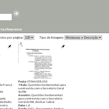
stas/Imprensa
istos por página:
Tipo de listagem:
Pasta:
07064.058.010
ela France
Título:
Questões fundamentais para
a entrevista com o Secretário Geral
 de
do PAI
Assunto:
Questões fundamentais
 pela
para a entrevista com o Secretário
ela Rádio
Geral do PAI, Amílcar Cabral.
ereiro,
Data:
s.d.
unicado do
Fundo:
DAC - Documentos Amílcar