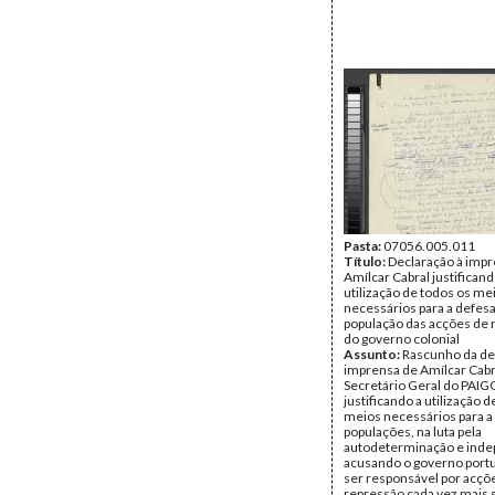
Pasta:
07056.005.011
Título:
Declaração à imp
Amílcar Cabral justificand
utilização de todos os me
necessários para a defesa
população das acções de 
do governo colonial
Assunto:
Rascunho da de
imprensa de Amílcar Cabr
Secretário Geral do PAIG
justificando a utilização 
meios necessários para a
populações, na luta pela
autodeterminação e inde
acusando o governo port
ser responsável por acçõ
repressão cada vez mais 