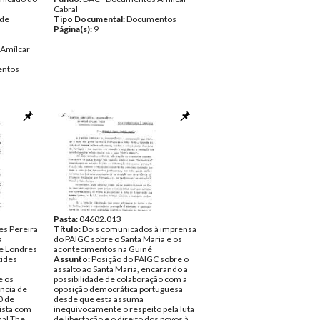
Cabral
 de
Tipo Documental:
Documentos
Página(s):
9
Amílcar
ntos
Pasta:
04602.013
des Pereira
Título:
Dois comunicados à imprensa
a
do PAIGC sobre o Santa Maria e os
e Londres
acontecimentos na Guiné
tides
Assunto:
Posição do PAIGC sobre o
assalto ao Santa Maria, encarando a
e os
possibilidade de colaboração com a
ência de
oposição democrática portuguesa
0 de
desde que esta assuma
ista com
inequivocamente o respeito pela luta
nal The
de libertação e o direito dos povos à