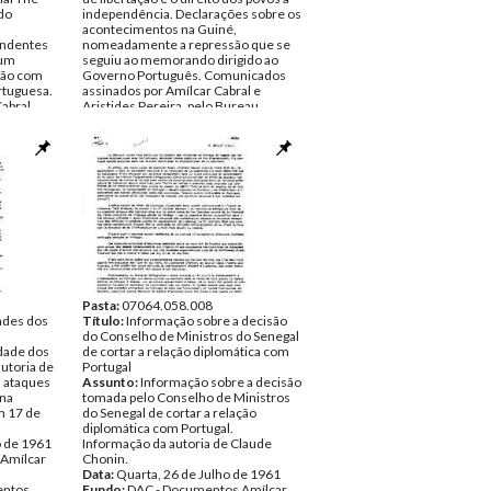
do
independência. Declarações sobre os
acontecimentos na Guiné,
ondentes
nomeadamente a repressão que se
 um
seguiu ao memorando dirigido ao
ião com
Governo Português. Comunicados
rtuguesa.
assinados por Amílcar Cabral e
abral.
Aristides Pereira, pelo Bureau
óxima
Político do PAIGC.
ga de Goa.
Data:
Sábado, 28 de Janeiro de 1961 -
m
Sábado, 4 de Fevereiro de 1961
os. Opinião
Fundo:
DAC - Documentos Amílcar
rnacional
Cabral - Iva Cabral
e
Tipo Documental:
Documentos
is.
Página(s):
4
ement for
os
 ingleses,
ento de
a
cal.
Pasta:
07064.058.008
embro de
ades dos
Título:
Informação sobre a decisão
ro de 1960
do Conselho de Ministros do Senegal
Amílcar
idade dos
de cortar a relação diplomática com
autoria de
Portugal
s ataques
ntos
Assunto:
Informação sobre a decisão
 na
tomada pelo Conselho de Ministros
m 17 de
do Senegal de cortar a relação
diplomática com Portugal.
o de 1961
Informação da autoria de Claude
Amílcar
Chonin.
Data:
Quarta, 26 de Julho de 1961
ntos
Fundo:
DAC - Documentos Amílcar