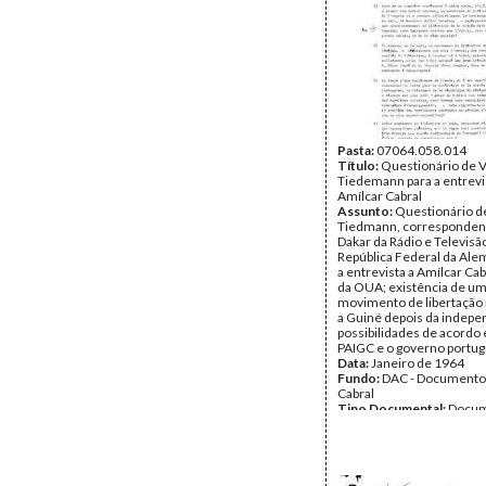
Pasta:
07064.058.014
Título:
Questionário de 
Tiedemann para a entrevi
Amílcar Cabral
Assunto:
Questionário d
Tiedmann, corresponden
Dakar da Rádio e Televisã
República Federal da Ale
a entrevista a Amílcar Ca
da OUA; existência de u
movimento de libertação 
a Guiné depois da indepe
possibilidades de acordo 
PAIGC e o governo portug
Data:
Janeiro de 1964
Fundo:
DAC - Documento
Cabral
Tipo Documental:
Docum
Página(s):
1