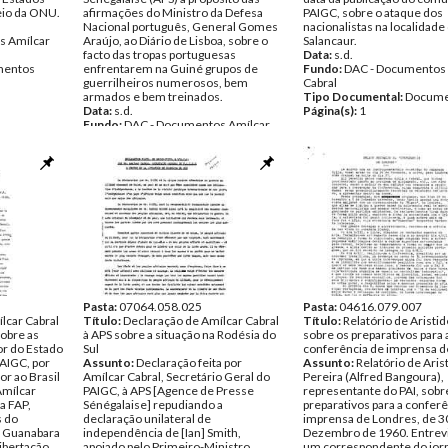
eio da ONU.
afirmações do Ministro da Defesa
PAIGC, sobre o ataque dos
Nacional português, General Gomes
nacionalistas na localidade
s Amílcar
Araújo, ao Diário de Lisboa, sobre o
Salancaur.
facto das tropas portuguesas
Data:
s.d.
entos
enfrentarem na Guiné grupos de
Fundo:
DAC - Documentos 
guerrilheiros numerosos, bem
Cabral
armados e bem treinados.
Tipo Documental:
Docume
Data:
s.d.
Página(s):
1
Fundo:
DAC - Documentos Amílcar
Cabral
Tipo Documental:
Documentos
Página(s):
2
Pasta:
07064.058.025
Pasta:
04616.079.007
lcar Cabral
Título:
Declaração de Amílcar Cabral
Título:
Relatório de Aristi
sobre as
à APS sobre a situação na Rodésia do
sobre os preparativos para 
r do Estado
Sul
conferência de imprensa d
AIGC, por
Assunto:
Declaração feita por
Assunto:
Relatório de Aris
or ao Brasil
Amílcar Cabral, Secretário Geral do
Pereira (Alfred Bangoura),
Amílcar
PAIGC, à APS [Agence de Presse
representante do PAI, sobr
a FAP,
Sénégalaise] repudiando a
preparativos para a confer
s do
declaração unilateral de
imprensa de Londres, de 3
e Guanabara
independência de [Ian] Smith,
Dezembro de 1960. Entrev
libertação,
apoiado pelo Primeiro-Ministro
um correspondente do jor