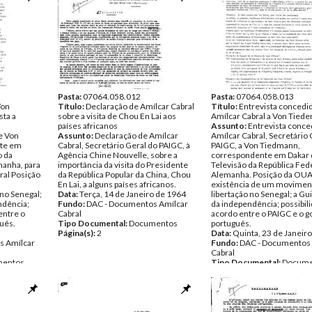
Pasta:
07064.058.012
Pasta:
07064.058.013
Von
Título:
Declaração de Amílcar Cabral
Título:
Entrevista concedi
sta a
sobre a visita de Chou En Lai aos
Amílcar Cabral a Von Tied
países africanos
Assunto:
Entrevista conce
e Von
Assunto:
Declaração de Amílcar
Amílcar Cabral, Secretário 
te em
Cabral, Secretário Geral do PAIGC, à
PAIGC, a Von Tiedmann,
o da
Agência Chine Nouvelle, sobre a
correspondente em Dakar d
manha, para
importância da visita do Presidente
Televisão da República Fed
bral Posição
da República Popular da China, Chou
Alemanha. Posição da OUA
m
En Lai, a alguns países africanos.
existência de um movimen
no Senegal;
Data:
Terça, 14 de Janeiro de 1964
libertação no Senegal; a Gu
ndência;
Fundo:
DAC - Documentos Amílcar
da independência; possibil
entre o
Cabral
acordo entre o PAIGC e o 
uês.
Tipo Documental:
Documentos
português.
Página(s):
2
Data:
Quinta, 23 de Janeir
s Amílcar
Fundo:
DAC - Documentos 
Cabral
entos
Tipo Documental:
Docume
Página(s):
4