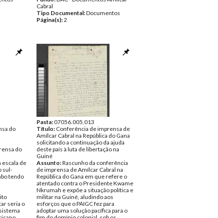
Cabral
Tipo Documental:
Documentos
Página(s):
2
Pasta:
07056.005.013
nsa do
Título:
Conferência de imprensa de
Amílcar Cabral na República do Gana
solicitando a continuação da ajuda
rensa do
deste país à luta de libertação na
Guiné
 escala de
Assunto:
Rascunho da conferência
 sul-
de imprensa de Amílcar Cabral na
cabo tendo
República do Gana em que refere o
atentado contra o Presidente Kwame
Nkrumah e expõe a situação política e
ito
militar na Guiné, aludindo aos
tar seria o
esforços que o PAIGC fez para
 sistema
adoptar uma solução pacífica para o
ricano.
fim do domínio colonial, sob os