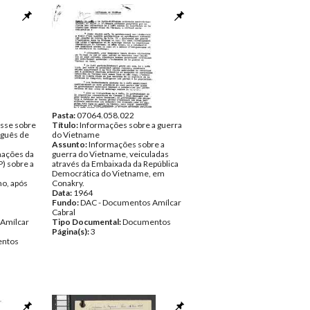
Pasta:
07064.058.022
esse sobre
Título:
Informações sobre a guerra
uguês de
do Vietname
Assunto:
Informações sobre a
mações da
guerra do Vietname, veiculadas
) sobre a
através da Embaixada da República
Democrática do Vietname, em
mo, após
Conakry.
Data:
1964
Fundo:
DAC - Documentos Amílcar
Cabral
Amílcar
Tipo Documental:
Documentos
Página(s):
3
ntos