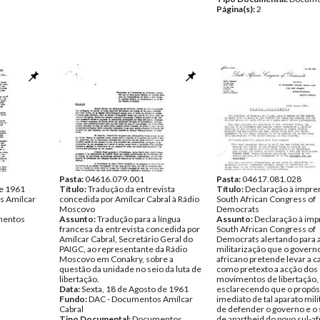
Página(s):
2
Pasta:
04616.079.001
Pasta:
04617.081.028
de 1961
Título:
Tradução da entrevista
Título:
Declaração à impre
s Amílcar
concedida por Amílcar Cabral à Rádio
South African Congress of
Moscovo
Democrats
entos
Assunto:
Tradução para a língua
Assunto:
Declaração à imp
francesa da entrevista concedida por
South African Congress of
Amílcar Cabral, Secretário Geral do
Democrats alertando para a
PAIGC, ao representante da Rádio
militarização que o governo
Moscovo em Conakry, sobre a
africano pretende levar a 
questão da unidade no seio da luta de
como pretexto a acção dos
libertação.
movimentos de libertação,
Data:
Sexta, 18 de Agosto de 1961
esclarecendo que o propós
Fundo:
DAC - Documentos Amílcar
imediato de tal aparato mili
Cabral
de defender o governo e o
Tipo Documental:
Documentos
de apartheid do povo sul-af