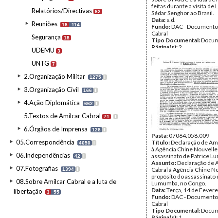
feitas durante a visita de
Relatórios/Directivas
62
Sédar Senghor ao Brasil.
Data:
s.d.
Reuniões
18
114
Fundo:
DAC - Documento
Cabral
Segurança
18
Tipo Documental:
Docum
Página(s):
2
UDEMU
3
UNTG
7
2.Organização Militar
1275
I
3.Organização Civil
166
I
4.Ação Diplomática
662
I
5.Textos de Amílcar Cabral
71
I
6.Órgãos de Imprensa
128
I
Pasta:
07064.058.009
05.Correspondência
Título:
Declaração de Amí
4650
I
à Agência Chine Nouvelle
06.Independências
assassinato de Patrice 
42
I
Assunto:
Declaração de 
07.Fotografias
Cabral à Agência Chine No
1394
I
propósito do assassinato 
08.Sobre Amílcar Cabral e a luta de
Lumumba, no Congo.
Data:
Terça, 14 de Fevere
libertação
3
55
Fundo:
DAC - Documento
Cabral
Tipo Documental:
Docum
Página(s):
1