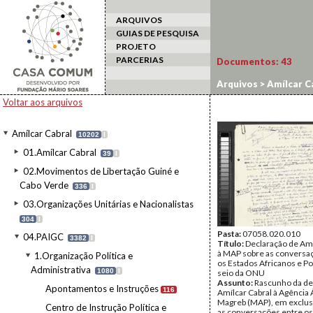
ARQUIVOS
GUIAS DE PESQUISA
PROJETO
PARCERIAS
Documentos:
43
Arquivos
>
Amílcar C
Voltar aos arquivos
Amílcar Cabral
10202
I
01.Amílcar Cabral
39
I
02.Movimentos de Libertação Guiné e
Cabo Verde
336
I
03.Organizações Unitárias e Nacionalistas
304
I
Pasta:
07058.020.010
04.PAIGC
3382
I
Título:
Declaração de Amí
à MAP sobre as conversa
1.Organização Política e
os Estados Africanos e Po
Administrativa
1080
I
seio da ONU
Assunto:
Rascunho da de
Apontamentos e Instruções
116
Amílcar Cabral à Agência
Magreb (MAP), em exclus
Centro de Instrução Política e
as conversações entre os