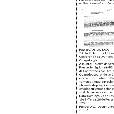
na Guiné e em Cabo Verd
Data:
Terça, 25 de Dezem
1962
Fundo:
DAC - Documento
Cabral
Tipo Documental:
Docum
Página(s):
2
Pasta:
07064.058.005
Título:
Boletim da APS so
Conferência da UAM em
Ouagadougou
Assunto:
Boletim da Age
Presse Sénégalaise (APS) 
da Conferência da UAM,
Ouagadougou, onde serã
os acontecimentos no Ko
Yémen e Iraque, o proble
a tomada de posição sobr
estados africanos coloniz
ajuda financeira aos mes
Data:
Domingo, 24 de Fev
1963 - Terça, 26 de Fever
1963
Fundo:
DAC - Documento
Cabral
Tipo Documental:
Docum