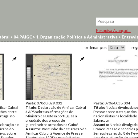
Pesquisa Avançada
abral
>
04.PAIGC
>
1.Organização Política e Administrativa
>
Entrevi
ordenar por:
reg
Pasta:
07060.029.032
Pasta:
07064.058.004
lcar Cabral
Título:
Declaração de Amílcar Cabral
Título:
Notícia divulgada p
ções entre
à APS sobre as afirmações do
Presse sobre o ataque dos
rtugal no
Ministro de Defesa português a
nacionalistas na localidade
propósito dos grupos de
Salancaur
claração de
guerrilheiros armados na Guiné
Assunto:
Notícia divulgada
 Árabe do
Assunto:
Rascunho da declaração de
France Presse e recebida p
ivo, sobre
Amílcar Cabral à Agence de Presse
Senegalesa no dia 8 de Fev
 Estados
Sénégalaise (APS) a propósito das
data da publicação do com