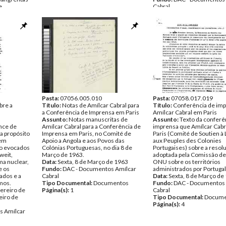
e.
Cabral
bro de
Tipo Documental:
Docume
Página(s):
2
s Amílcar
entos
Pasta:
07056.005.010
Pasta:
07058.017.019
bre a
Título:
Notas de Amílcar Cabral para
Título:
Conferência de im
a Conferência de Imprensa em Paris
Amílcar Cabral em Paris
Assunto:
Notas manuscritas de
Assunto:
Texto da conferê
nce de
Amílcar Cabral para a Conferência de
imprensa que Amílcar Cabr
a propósito
Imprensa em Paris, no Comité de
Paris (Comité de Soutien à 
 em
Apoio a Angola e aos Povos das
aux Peuples des Colonies
o evocados
Colónias Portuguesas, no dia 8 de
Portugaises) sobre a resol
weit,
Março de 1963.
adoptada pela Comissão de 
ma nuclear,
Data:
Sexta, 8 de Março de 1963
ONU sobre os territórios
e os
Fundo:
DAC - Documentos Amílcar
administrados por Portugal
ados e a
Cabral
Data:
Sexta, 8 de Março de
mos.
Tipo Documental:
Documentos
Fundo:
DAC - Documentos 
ereiro de
Página(s):
1
Cabral
eiro de
Tipo Documental:
Docume
Página(s):
4
s Amílcar
entos