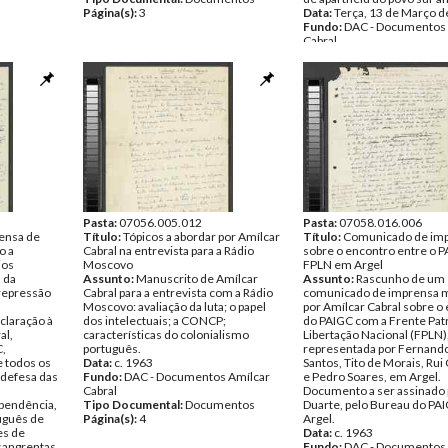
Página(s):
3
Data:
Terça, 13 de Março d
Fundo:
DAC - Documentos 
Cabral
Tipo Documental:
Docume
Página(s):
2
Pasta:
07056.005.012
Pasta:
07058.016.006
rensa de
Título:
Tópicos a abordar por Amílcar
Título:
Comunicado de im
o a
Cabral na entrevista para a Rádio
sobre o encontro entre o P
ios
Moscovo
FPLN em Argel
 da
Assunto:
Manuscrito de Amílcar
Assunto:
Rascunho de um
repressão
Cabral para a entrevista com a Rádio
comunicado de imprensa 
Moscovo: avaliação da luta; o papel
por Amílcar Cabral sobre o
claração à
dos intelectuais; a CONCP;
do PAIGC com a Frente Patr
al,
características do colonialismo
Libertação Nacional (FPLN)
C,
português.
representada por Fernando
de todos os
Data:
c. 1963
Santos, Tito de Morais, Ru
 defesa das
Fundo:
DAC - Documentos Amílcar
e Pedro Soares, em Argel.
Cabral
Documento a ser assinado p
pendência,
Tipo Documental:
Documentos
Duarte, pelo Bureau do PA
uguês de
Página(s):
4
Argel.
es de
Data:
c. 1963
sangrentas
Fundo:
DAC - Documentos 