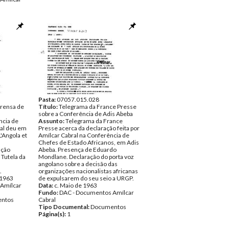
ntos
Pasta:
07057.015.028
prensa de
Título:
Telegrama da France Presse
sobre a Conferência de Adis Abeba
ncia de
Assunto:
Telegrama da France
al deu em
Presse acerca da declaração feita por
L'Angola et
Amílcar Cabral na Conferência de
Chefes de Estado Africanos, em Adis
ução
Abeba. Presença de Eduardo
Tutela da
Mondlane. Declaração do porta voz
angolano sobre a decisão das
.
organizações nacionalistas africanas
 1963
de expulsarem do seu seio a URGP.
Amílcar
Data:
c. Maio de 1963
Fundo:
DAC - Documentos Amílcar
ntos
Cabral
Tipo Documental:
Documentos
Página(s):
1