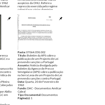
e 1962
auspícios da ONU. Refere a
Amílcar
repressão exercida pelo regime
colonial nos vários domínios,
ntos
nomeadamente a tortura e o
assassinato nas prisões da PIDE
(Bissau, Bafatá, campo de
concentração de Ilha das Galinhas) e
pede a continuação da ajuda
acordada com o Presidente Nkrumah
à luta de libertação nacional.
Data:
c. Junho de 1962
Fundo:
DAC - Documentos Amílcar
Cabral
Tipo Documental:
Documentos
Página(s):
4
Pasta:
07064.058.002
prensa
Título:
Boletim da APS sobre a
AIGC e a
publicação de um Projecto de Lei
prevendo sanções a Portugal
Assunto:
Notícia divulgada pelo
manuscrito
boletim da Agence de Presse
 encontro
Sénégalaise (APS) sobre a publicação
iótica de
na Serra Leoa de um Projecto de Lei
,
prevendo sanções contra Portugal.
 Piteira
Data:
Quarta, 20 de Fevereiro de
i Cabeçadas
1963
Fundo:
DAC - Documentos Amílcar
or Abílio
Cabral
IGC em
Tipo Documental:
Documentos
Página(s):
1
Amílcar