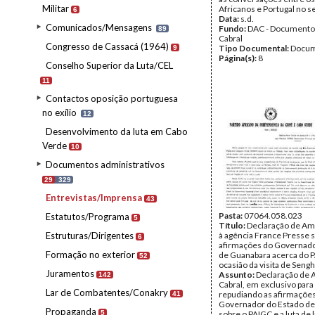
Militar
Africanos e Portugal no s
6
Data:
s.d.
Comunicados/Mensagens
Fundo:
DAC - Documento
89
Cabral
Congresso de Cassacá (1964)
Tipo Documental:
Docum
9
Página(s):
8
Conselho Superior da Luta/CEL
11
Contactos oposição portuguesa
no exílio
12
Desenvolvimento da luta em Cabo
Verde
10
Documentos administrativos
29
329
Entrevistas/Imprensa
43
Pasta:
07064.058.023
Estatutos/Programa
5
Título:
Declaração de Amí
Estruturas/Dirigentes
à agência France Presse 
6
afirmações do Governado
Formação no exterior
de Guanabara acerca do P
52
ocasião da visita de Sengh
Juramentos
Assunto:
Declaração de 
142
Cabral, em exclusivo para 
Lar de Combatentes/Conakry
repudiando as afirmaçõe
41
Governador do Estado d
Propaganda
5
sobre o PAIGC e a luta de 