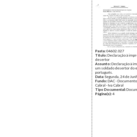
Página(s):
1
Pasta:
04602.027
Título:
Declaração à imp
desertor
Assunto:
Declaração à i
um soldado desertor do e
português.
Data:
Segunda, 24 de Jun
Fundo:
DAC - Documento
Cabral - Iva Cabral
Tipo Documental:
Docum
Página(s):
4