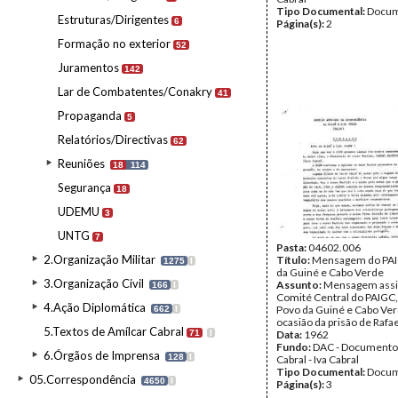
Tipo Documental:
Docum
Estruturas/Dirigentes
6
Página(s):
2
Formação no exterior
52
Juramentos
142
Lar de Combatentes/Conakry
41
Propaganda
5
Relatórios/Directivas
62
Reuniões
18
114
Segurança
18
UDEMU
3
UNTG
7
Pasta:
04602.006
2.Organização Militar
Título:
Mensagem do PAI
1275
I
da Guiné e Cabo Verde
3.Organização Civil
Assunto:
Mensagem assi
166
I
Comité Central do PAIGC, 
4.Ação Diplomática
Povo da Guiné e Cabo Ver
662
I
ocasião da prisão de Rafa
5.Textos de Amílcar Cabral
71
I
Data:
1962
Fundo:
DAC - Documento
6.Órgãos de Imprensa
128
I
Cabral - Iva Cabral
Tipo Documental:
Docum
05.Correspondência
4650
I
Página(s):
3