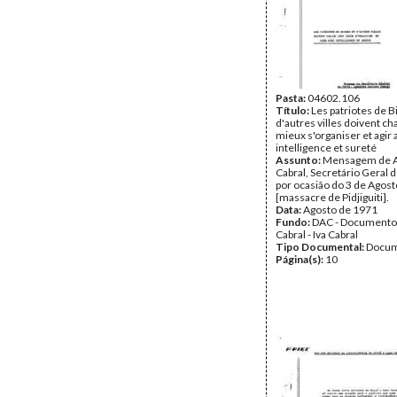
Pasta:
04602.106
Título:
Les patriotes de B
d'autres villes doivent ch
mieux s'organiser et agir 
intelligence et sureté
Assunto:
Mensagem de A
Cabral, Secretário Geral 
por ocasião do 3 de Agost
[massacre de Pidjiguiti].
Data:
Agosto de 1971
Fundo:
DAC - Documento
Cabral - Iva Cabral
Tipo Documental:
Docum
Página(s):
10