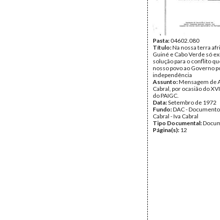
Pasta:
04602.080
Título:
Na nossa terra afr
Guiné e Cabo Verde só ex
solução para o conflito q
nosso povo ao Governo po
independência
Assunto:
Mensagem de A
Cabral, por ocasião do XVI
do PAIGC.
Data:
Setembro de 1972
Fundo:
DAC - Documento
Cabral - Iva Cabral
Tipo Documental:
Docum
Página(s):
12