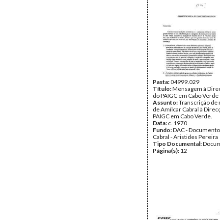
Pasta:
04999.029
Título:
Mensagem à Direc
do PAIGC em Cabo Verde
Assunto:
Transcrição d
de Amílcar Cabral à Direc
PAIGC em Cabo Verde.
Data:
c. 1970
Fundo:
DAC - Documento
Cabral - Aristides Pereira
Tipo Documental:
Docum
Página(s):
12