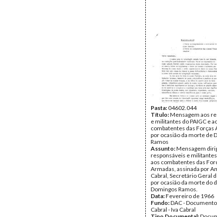
Pasta:
04602.044
Título:
Mensagem aos re
e militantes do PAIGC e a
combatentes das Forças
por ocasião da morte de
Ramos
Assunto:
Mensagem dirig
responsáveis e militante
aos combatentes das For
Armadas, assinada por Am
Cabral, Secretário Geral 
por ocasião da morte do d
Domingos Ramos.
Data:
Fevereiro de 1966
Fundo:
DAC - Documento
Cabral - Iva Cabral
Tipo Documental:
Docum