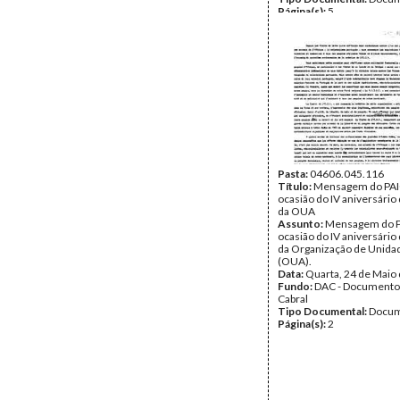
Página(s):
5
Pasta:
04606.045.116
Título:
Mensagem do PAI
ocasião do IV aniversário 
da OUA
Assunto:
Mensagem do P
ocasião do IV aniversário 
da Organização de Unidad
(OUA).
Data:
Quarta, 24 de Maio
Fundo:
DAC - Documento
Cabral
Tipo Documental:
Docum
Página(s):
2