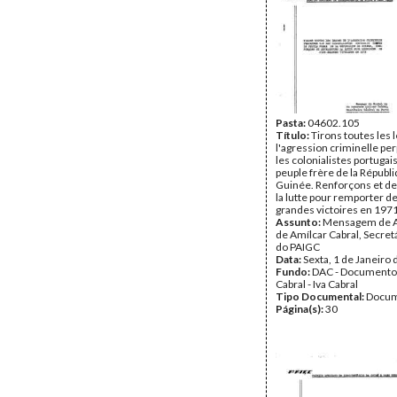
Pasta:
04602.105
Título:
Tirons toutes les 
l'agression criminelle pe
les colonialistes portugai
peuple frère de la Républ
Guinée. Renforçons et d
la lutte pour remporter de
grandes victoires en 197
Assunto:
Mensagem de 
de Amílcar Cabral, Secret
do PAIGC
Data:
Sexta, 1 de Janeiro
Fundo:
DAC - Documento
Cabral - Iva Cabral
Tipo Documental:
Docum
Página(s):
30