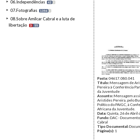
06.Independências
42
I
07.Fotografias
1394
I
08.Sobre Amílcar Cabral e a luta de
libertação
3
55
Pasta:
04617.080.041
Título:
Mensagem de Ari
Pereira à Conferência Pa
da Juventude
Assunto:
Mensagem assi
Aristides Pereira, pelo B
Político do PAIGC, à Conf
Africana da Juventude.
Data:
Quinta, 26 de Abril
Fundo:
DAC - Documento
Cabral
Tipo Documental:
Docum
Página(s):
1