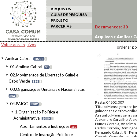
ARQUIVOS
GUIAS DE PESQUISA
PROJETO
PARCERIAS
Documentos:
30
Arquivos
>
Amílcar C
Comunicados/Mensa
Voltar aos arquivos
ordenar po
Amílcar Cabral
10202
I
01.Amílcar Cabral
39
I
02.Movimentos de Libertação Guiné e
Cabo Verde
336
I
03.Organizações Unitárias e Nacionalistas
304
I
Pasta:
04602.007
04.PAIGC
3382
I
Título:
Mensagem aos jo
guineenses e caboverdia
1.Organização Política e
Assunto:
Mensagem assi
Administrativa
1080
I
Alexandre Carvalho, Ale
Nunes Correia, Anselmo 
Apontamentos e Instruções
116
Carlos Correia, Domingos 
Fernando Cabral, Gil Fer
Centro de Instrução Política e
Correia, Osvaldo Lopes da