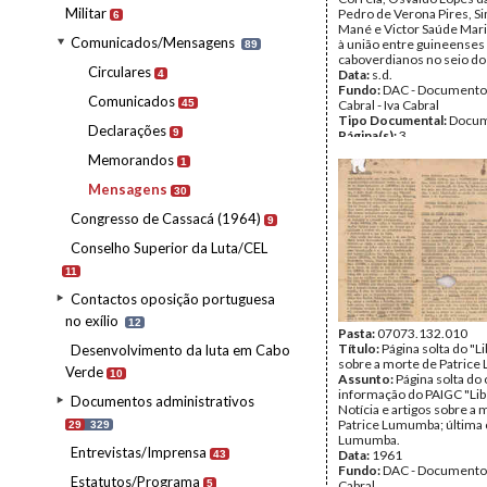
Militar
Pedro de Verona Pires, S
6
Mané e Victor Saúde Mari
Comunicados/Mensagens
à união entre guineenses
89
caboverdianos no seio do
Circulares
Data:
s.d.
4
Fundo:
DAC - Documento
Comunicados
45
Cabral - Iva Cabral
Tipo Documental:
Docum
Declarações
9
Página(s):
3
Memorandos
1
Mensagens
30
Congresso de Cassacá (1964)
9
Conselho Superior da Luta/CEL
11
Contactos oposição portuguesa
no exílio
12
Pasta:
07073.132.010
Título:
Página solta do "L
Desenvolvimento da luta em Cabo
sobre a morte de Patric
Verde
10
Assunto:
Página solta do
informação do PAIGC "Lib
Documentos administrativos
Notícia e artigos sobre a 
Patrice Lumumba; última 
29
329
Lumumba.
Entrevistas/Imprensa
Data:
1961
43
Fundo:
DAC - Documento
Estatutos/Programa
5
Cabral