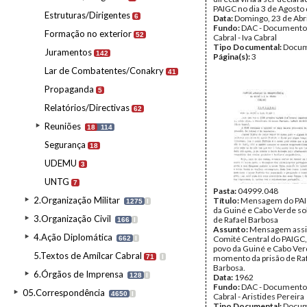
PAIGC no dia 3 de Agosto
Estruturas/Dirigentes
6
Data:
Domingo, 23 de Abr
Fundo:
DAC - Documento
Formação no exterior
52
Cabral - Iva Cabral
Tipo Documental:
Docum
Juramentos
142
Página(s):
3
Lar de Combatentes/Conakry
41
Propaganda
5
Relatórios/Directivas
62
Reuniões
18
114
Segurança
18
UDEMU
3
UNTG
7
Pasta:
04999.048
2.Organização Militar
Título:
Mensagem do PAI
1275
I
da Guiné e Cabo Verde sob
3.Organização Civil
de Rafael Barbosa
166
I
Assunto:
Mensagem assi
4.Ação Diplomática
Comité Central do PAIGC, 
662
I
povo da Guiné e Cabo Ver
5.Textos de Amílcar Cabral
71
I
momento da prisão de Ra
Barbosa.
6.Órgãos de Imprensa
128
I
Data:
1962
Fundo:
DAC - Documento
05.Correspondência
4650
I
Cabral - Aristides Pereira
Tipo Documental:
Docum