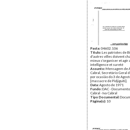
Pasta:
04602.106
Título:
Les patriotes de B
d'autres villes doivent ch
mieux s'organiser et agir 
intelligence et sureté
Assunto:
Mensagem de A
Cabral, Secretário Geral 
por ocasião do 3 de Agost
[massacre de Pidjiguiti].
Data:
Agosto de 1971
Fundo:
DAC - Documento
Cabral - Iva Cabral
Tipo Documental:
Docum
Página(s):
10