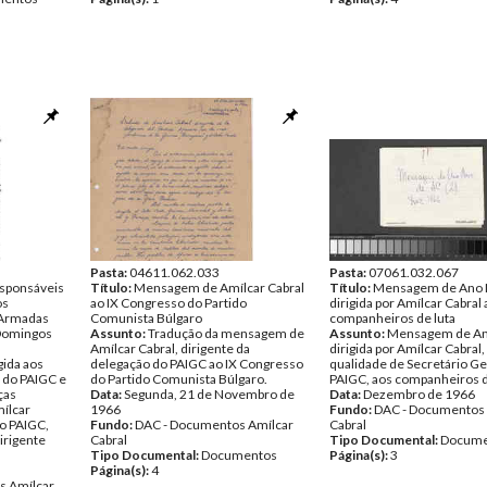
Pasta:
04611.062.033
Pasta:
07061.032.067
sponsáveis
Título:
Mensagem de Amílcar Cabral
Título:
Mensagem de Ano
os
ao IX Congresso do Partido
dirigida por Amílcar Cabral
 Armadas
Comunista Búlgaro
companheiros de luta
 Domingos
Assunto:
Tradução da mensagem de
Assunto:
Mensagem de A
Amílcar Cabral, dirigente da
dirigida por Amílcar Cabral,
ida aos
delegação do PAIGC ao IX Congresso
qualidade de Secretário Ge
s do PAIGC e
do Partido Comunista Búlgaro.
PAIGC, aos companheiros d
ças
Data:
Segunda, 21 de Novembro de
Data:
Dezembro de 1966
ílcar
1966
Fundo:
DAC - Documentos 
do PAIGC,
Fundo:
DAC - Documentos Amílcar
Cabral
irigente
Cabral
Tipo Documental:
Docume
Tipo Documental:
Documentos
Página(s):
3
Página(s):
4
s Amílcar