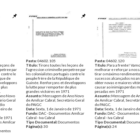
Pasta:
04602.105
Pasta:
04602.120
leçons de
Título:
Tirons toutes les leçons de
Título:
Para a frente! Vam
rpetree par
l'agression criminelle perpetree par
melhorar e reforçar a noss
s contre le
les colonialistes portugais contre le
tirar o máximo rendimento
ique de
peuple frère de la République de
sucessos alcançados no ano
eveloppons
Guinée. Renforçons et developpons
obter novas e maiores vitór
 plus
la lutte pour remporter de plus
causar ao inimigo perdas m
1
grandes victoires en 1971
pesadas em 1971
Ano Novo
Assunto:
Mensagem de Ano Novo
Assunto:
Mensagem de A
ário Geral
de Amílcar Cabral, Secretário Geral
de Amílcar Cabral, Secretár
dio
do PAIGC
do PAIGC.
neiro de
Data:
Sexta, 1 de Janeiro de 1971
Data:
Sexta, 1 de Janeiro d
Fundo:
DAC - Documentos Amílcar
Fundo:
DAC - Documentos 
 de 1971
Cabral - Iva Cabral
Cabral - Iva Cabral
s Amílcar
Tipo Documental:
Documentos
Tipo Documental:
Docume
Página(s):
30
Página(s):
24
entos