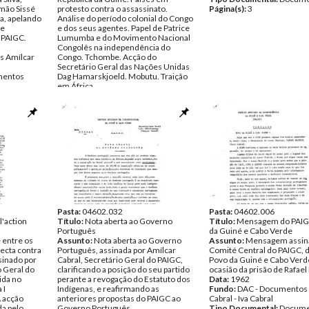
imão Sissé
protesto contra o assassinato.
Página(s):
3
a, apelando
Análise do período colonial do Congo
 e
e dos seus agentes. Papel de Patrice
 PAIGC.
Lumumba e do Movimento Nacional
Congolês na independência do
s Amílcar
Congo. Tchombe. Acção do
Secretário Geral das Nações Unidas
entos
Dag Hamarskjoeld. Mobutu. Traição
em África.
Data:
1961
Fundo:
DAC - Documentos Amílcar
Cabral
Tipo Documental:
Documentos
Página(s):
8
Pasta:
04602.032
Pasta:
04602.006
 l'action
Título:
Nota aberta ao Governo
Título:
Mensagem do PAIG
Português
da Guiné e Cabo Verde
 entre os
Assunto:
Nota aberta ao Governo
Assunto:
Mensagem assin
recta contra
Português, assinada por Amílcar
Comité Central do PAIGC, d
ssinado por
Cabral, Secretário Geral do PAIGC,
Povo da Guiné e Cabo Verd
o Geral do
clarificando a posição do seu partido
ocasião da prisão de Rafael
ida no
perante a revogação do Estatuto dos
Data:
1962
 I
Indígenas, e reafirmando as
Fundo:
DAC - Documentos 
 acção
anteriores propostas do PAIGC ao
Cabral - Iva Cabral
da pelo
Governo Português.
Tipo Documental:
Docume