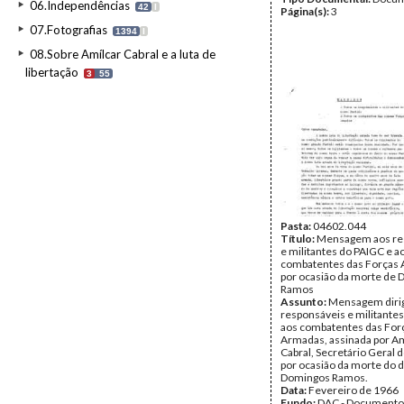
06.Independências
42
I
Página(s):
3
07.Fotografias
1394
I
08.Sobre Amílcar Cabral e a luta de
libertação
3
55
Pasta:
04602.044
Título:
Mensagem aos re
e militantes do PAIGC e a
combatentes das Forças
por ocasião da morte de
Ramos
Assunto:
Mensagem dirig
responsáveis e militante
aos combatentes das For
Armadas, assinada por Am
Cabral, Secretário Geral 
por ocasião da morte do d
Domingos Ramos.
Data:
Fevereiro de 1966
Fundo:
DAC - Documento