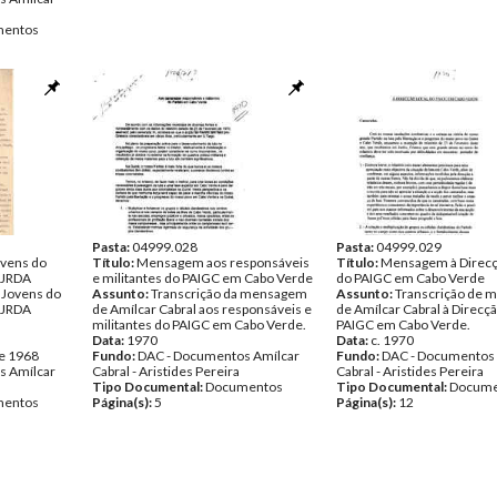
entos
Pasta:
04999.028
Pasta:
04999.029
vens do
Título:
Mensagem aos responsáveis
Título:
Mensagem à Direcç
 JRDA
e militantes do PAIGC em Cabo Verde
do PAIGC em Cabo Verde
Jovens do
Assunto:
Transcrição da mensagem
Assunto:
Transcrição de
 JRDA
de Amílcar Cabral aos responsáveis e
de Amílcar Cabral à Direcçã
militantes do PAIGC em Cabo Verde.
PAIGC em Cabo Verde.
Data:
1970
Data:
c. 1970
de 1968
Fundo:
DAC - Documentos Amílcar
Fundo:
DAC - Documentos 
s Amílcar
Cabral - Aristides Pereira
Cabral - Aristides Pereira
Tipo Documental:
Documentos
Tipo Documental:
Docume
entos
Página(s):
5
Página(s):
12