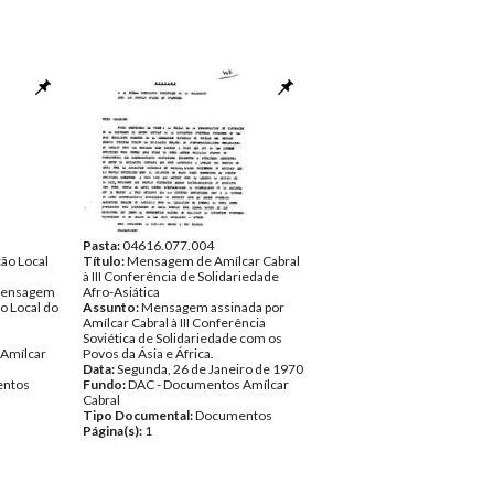
Pasta:
04616.077.004
ão Local
Título:
Mensagem de Amílcar Cabral
à III Conferência de Solidariedade
 mensagem
Afro-Asiática
o Local do
Assunto:
Mensagem assinada por
Amílcar Cabral à III Conferência
Soviética de Solidariedade com os
Amílcar
Povos da Ásia e África.
Data:
Segunda, 26 de Janeiro de 1970
ntos
Fundo:
DAC - Documentos Amílcar
Cabral
Tipo Documental:
Documentos
Página(s):
1