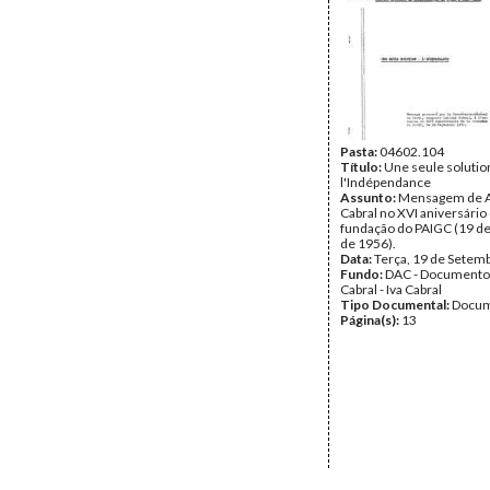
Pasta:
04602.104
Título:
Une seule solutio
l'Indépendance
Assunto:
Mensagem de A
Cabral no XVI aniversário
fundação do PAIGC (19 d
de 1956).
Data:
Terça, 19 de Setem
Fundo:
DAC - Documento
Cabral - Iva Cabral
Tipo Documental:
Docum
Página(s):
13