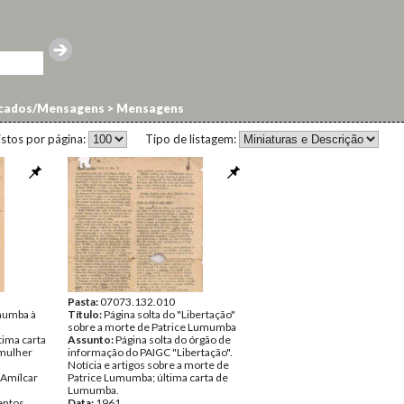
cados/Mensagens
>
Mensagens
istos por página:
Tipo de listagem:
Pasta:
07073.132.010
mumba à
Título:
Página solta do "Libertação"
sobre a morte de Patrice Lumumba
tima carta
Assunto:
Página solta do órgão de
 mulher
informação do PAIGC "Libertação".
Notícia e artigos sobre a morte de
Amílcar
Patrice Lumumba; última carta de
Lumumba.
ntos
Data:
1961