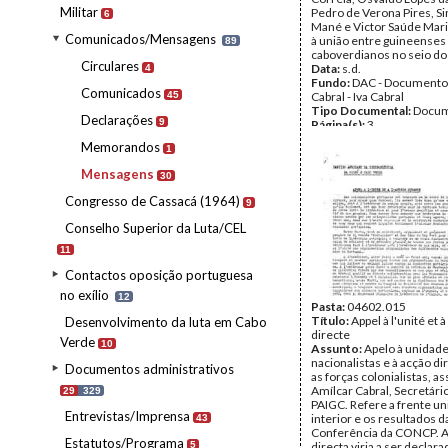
Militar
Pedro de Verona Pires, S
6
Mané e Victor Saúde Mari
Comunicados/Mensagens
à união entre guineenses
89
caboverdianos no seio do
Circulares
Data:
s.d.
4
Fundo:
DAC - Documento
Comunicados
45
Cabral - Iva Cabral
Tipo Documental:
Docum
Declarações
9
Página(s):
3
Memorandos
1
Mensagens
30
Congresso de Cassacá (1964)
9
Conselho Superior da Luta/CEL
11
Contactos oposição portuguesa
no exílio
12
Pasta:
04602.015
Título:
Appel à l'unité et à
Desenvolvimento da luta em Cabo
directe
Verde
10
Assunto:
Apelo à unidade
nacionalistas e à acção di
Documentos administrativos
as forças colonialistas, a
Amílcar Cabral, Secretári
29
329
PAIGC. Refere a frente un
Entrevistas/Imprensa
interior e os resultados da
43
Conferência da CONCP. A
Estatutos/Programa
5
directa viria a ser declara