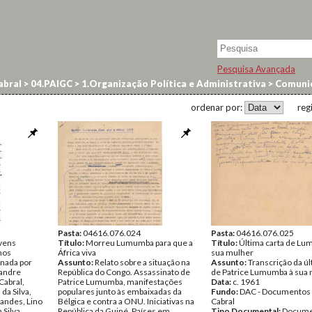
Pesquisa Avançada
abral
>
04.PAIGC
>
1.Organização Política e Administrativa
>
Comuni
ordenar por:
reg
Pasta:
04616.076.024
Pasta:
04616.076.025
vens
Título:
Morreu Lumumba para que a
Título:
Última carta de Lu
nos
África viva
sua mulher
nada por
Assunto:
Relato sobre a situação na
Assunto:
Transcrição da úl
xandre
República do Congo. Assassinato de
de Patrice Lumumba à sua
Cabral,
Patrice Lumumba, manifestações
Data:
c. 1961
da Silva,
populares junto às embaixadas da
Fundo:
DAC - Documentos 
nandes, Lino
Bélgica e contra a ONU. Iniciativas na
Cabral
 Silva,
República da Guiné. Países em
Tipo Documental:
Docume