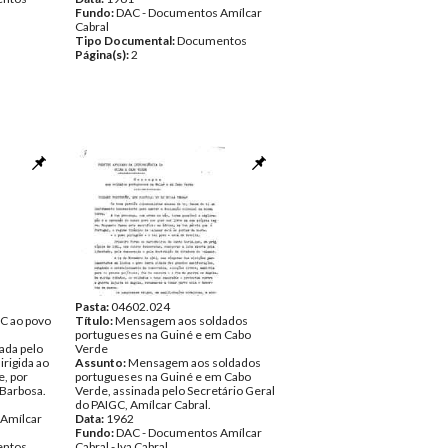
Fundo:
DAC - Documentos Amílcar
Cabral
Tipo Documental:
Documentos
Página(s):
2
Pasta:
04602.024
C ao povo
Título:
Mensagem aos soldados
portugueses na Guiné e em Cabo
ada pelo
Verde
irigida ao
Assunto:
Mensagem aos soldados
e, por
portugueses na Guiné e em Cabo
 Barbosa.
Verde, assinada pelo Secretário Geral
do PAIGC, Amílcar Cabral.
Amílcar
Data:
1962
Fundo:
DAC - Documentos Amílcar
ntos
Cabral - Iva Cabral