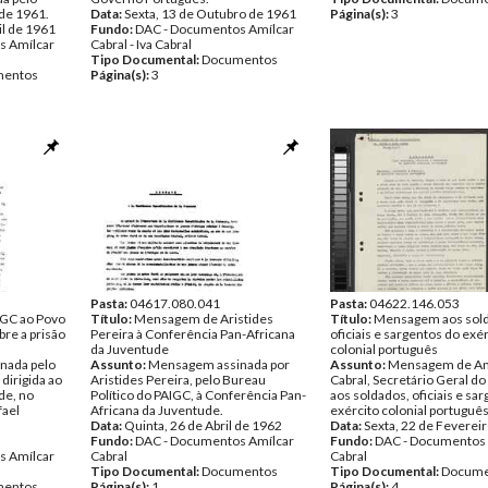
 de 1961.
Data:
Sexta, 13 de Outubro de 1961
Página(s):
3
il de 1961
Fundo:
DAC - Documentos Amílcar
s Amílcar
Cabral - Iva Cabral
Tipo Documental:
Documentos
entos
Página(s):
3
Pasta:
04617.080.041
Pasta:
04622.146.053
GC ao Povo
Título:
Mensagem de Aristides
Título:
Mensagem aos sol
re a prisão
Pereira à Conferência Pan-Africana
oficiais e sargentos do exé
da Juventude
colonial português
nada pelo
Assunto:
Mensagem assinada por
Assunto:
Mensagem de Am
dirigida ao
Aristides Pereira, pelo Bureau
Cabral, Secretário Geral do
de, no
Político do PAIGC, à Conferência Pan-
aos soldados, oficiais e sa
fael
Africana da Juventude.
exército colonial português
Data:
Quinta, 26 de Abril de 1962
Data:
Sexta, 22 de Feverei
Fundo:
DAC - Documentos Amílcar
Fundo:
DAC - Documentos 
s Amílcar
Cabral
Cabral
Tipo Documental:
Documentos
Tipo Documental:
Docume
entos
Página(s):
1
Página(s):
4