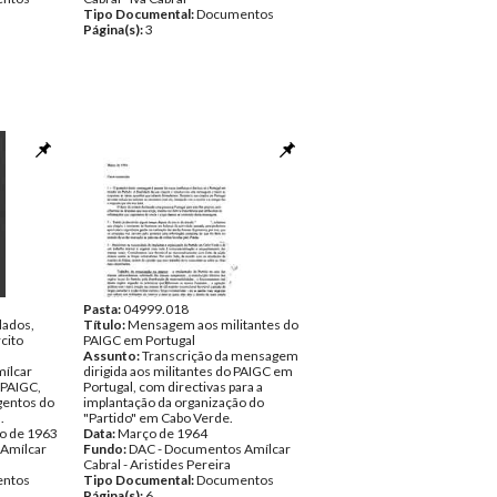
Tipo Documental:
Documentos
Página(s):
3
Pasta:
04999.018
dados,
Título:
Mensagem aos militantes do
rcito
PAIGC em Portugal
Assunto:
Transcrição da mensagem
ílcar
dirigida aos militantes do PAIGC em
 PAIGC,
Portugal, com directivas para a
rgentos do
implantação da organização do
.
"Partido" em Cabo Verde.
ro de 1963
Data:
Março de 1964
Amílcar
Fundo:
DAC - Documentos Amílcar
Cabral - Aristides Pereira
ntos
Tipo Documental:
Documentos
Página(s):
6