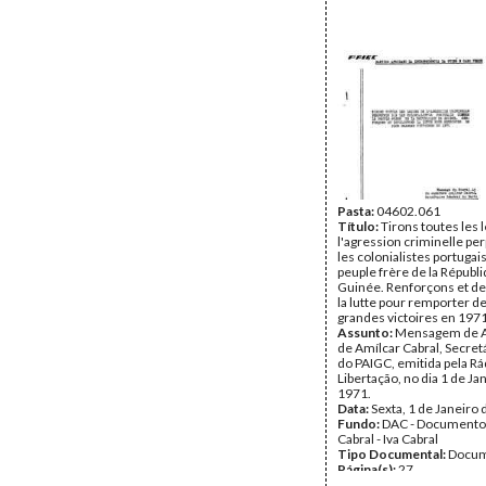
Pasta:
04602.061
Título:
Tirons toutes les 
l'agression criminelle pe
les colonialistes portugai
peuple frère de la Républ
Guinée. Renforçons et d
la lutte pour remporter de
grandes victoires en 197
Assunto:
Mensagem de 
de Amílcar Cabral, Secret
do PAIGC, emitida pela Rá
Libertação, no dia 1 de Ja
1971.
Data:
Sexta, 1 de Janeiro
Fundo:
DAC - Documento
Cabral - Iva Cabral
Tipo Documental:
Docum
Página(s):
27