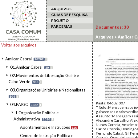
ARQUIVOS
GUIAS DE PESQUISA
PROJETO
PARCERIAS
Documentos:
30
Arquivos
>
Amílcar C
Voltar aos arquivos
Amílcar Cabral
10202
I
01.Amílcar Cabral
39
I
02.Movimentos de Libertação Guiné e
Cabo Verde
336
I
03.Organizações Unitárias e Nacionalistas
304
I
Pasta:
04602.007
04.PAIGC
3382
I
Título:
Mensagem aos jo
guineenses e caboverdia
1.Organização Política e
Assunto:
Mensagem assi
Administrativa
1080
I
Alexandre Carvalho, Ale
Nunes Correia, Anselmo 
Apontamentos e Instruções
116
Carlos Correia, Domingos 
Fernando Cabral, Gil Fer
Centro de Instrução Política e
Correia, Osvaldo Lopes da