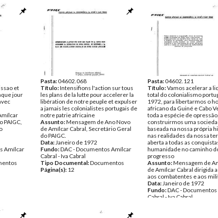
Pasta:
04602.068
Pasta:
04602.121
issao et
Título:
Intensifions l'action sur tous
Título:
Vamos acelerar a li
aque jour
les plans de la lutte pour accelerer la
total do colonialismo port
avec
libération de notre peuple et expulser
1972, para libertarmos o
a jamais les colonialistes portugais de
africano da Guiné e Cabo V
mílcar
notre patrie africaine
toda a espécie de opressão
do PAIGC,
Assunto:
Mensagem de Ano Novo
construirmos uma sociedad
o
de Amílcar Cabral, Secretário Geral
baseada na nossa própria hi
do PAIGC.
nas realidades da nossa te
Data:
Janeiro de 1972
aberta a todas as conquista
s Amílcar
Fundo:
DAC - Documentos Amílcar
humanidade no caminho d
Cabral - Iva Cabral
progresso
entos
Tipo Documental:
Documentos
Assunto:
Mensagem de A
Página(s):
12
de Amílcar Cabral dirigida 
aos combatentes e aos mili
Data:
Janeiro de 1972
Fundo:
DAC - Documentos 
Cabral - Iva Cabral
Tipo Documental:
Docume
Página(s):
11