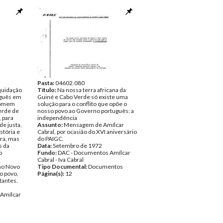
Pasta:
04602.080
quidação
Título:
Na nossa terra africana da
uguês em
Guiné e Cabo Verde só existe uma
 homem
solução para o conflito que opõe o
erde de
nosso povo ao Governo português: a
, para
independência
e justa,
Assunto:
Mensagem de Amílcar
stória e
Cabral, por ocasião do XVI aniversário
rra, mas
do PAIGC.
s da
Data:
Setembro de 1972
o
Fundo:
DAC - Documentos Amílcar
Cabral - Iva Cabral
no Novo
Tipo Documental:
Documentos
ao povo,
Página(s):
12
tantes.
Amílcar
ntos