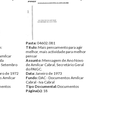
Pasta:
04602.081
n:
Título:
Mais pensamento para agir
melhor, mais actividade para melhor
mílcar
pensar
 da
Assunto:
Mensagem de Ano Novo
e Setembro
de Amílcar Cabral, Secretário Geral
do PAIGC.
bro de 1972
Data:
Janeiro de 1973
s Amílcar
Fundo:
DAC - Documentos Amílcar
Cabral - Iva Cabral
entos
Tipo Documental:
Documentos
Página(s):
18