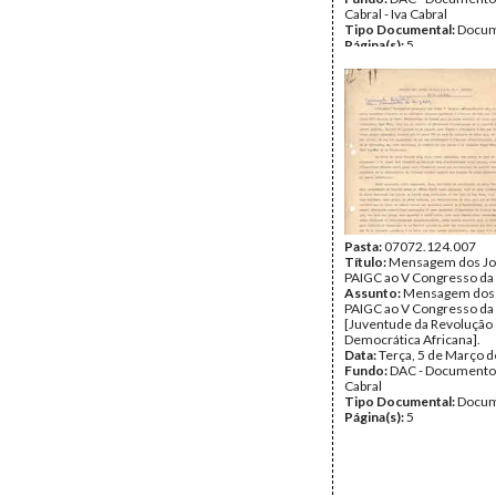
Cabral - Iva Cabral
Tipo Documental:
Docum
Página(s):
5
Pasta:
07072.124.007
Título:
Mensagem dos Jo
PAIGC ao V Congresso da
Assunto:
Mensagem dos 
PAIGC ao V Congresso da
[Juventude da Revolução
Democrática Africana].
Data:
Terça, 5 de Março 
Fundo:
DAC - Documento
Cabral
Tipo Documental:
Docum
Página(s):
5