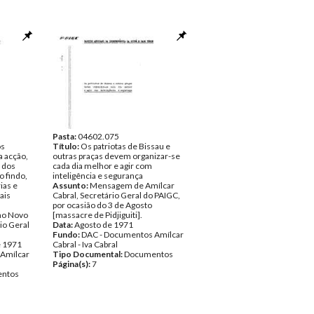
Pasta:
04602.075
os
Título:
Os patriotas de Bissau e
a acção,
outras praças devem organizar-se
 dos
cada dia melhor e agir com
 findo,
inteligência e segurança
ias e
Assunto:
Mensagem de Amílcar
ais
Cabral, Secretário Geral do PAIGC,
por ocasião do 3 de Agosto
no Novo
[massacre de Pidjiguiti].
io Geral
Data:
Agosto de 1971
Fundo:
DAC - Documentos Amílcar
e 1971
Cabral - Iva Cabral
Amílcar
Tipo Documental:
Documentos
Página(s):
7
ntos