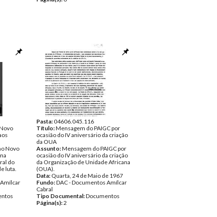
Pasta:
04606.045.116
 Novo
Título:
Mensagem do PAIGC por
 aos
ocasião do IV aniversário da criação
da OUA
no Novo
Assunto:
Mensagem do PAIGC por
 na
ocasião do IV aniversário da criação
ral do
da Organização de Unidade Africana
e luta.
(OUA).
Data:
Quarta, 24 de Maio de 1967
Amílcar
Fundo:
DAC - Documentos Amílcar
Cabral
ntos
Tipo Documental:
Documentos
Página(s):
2