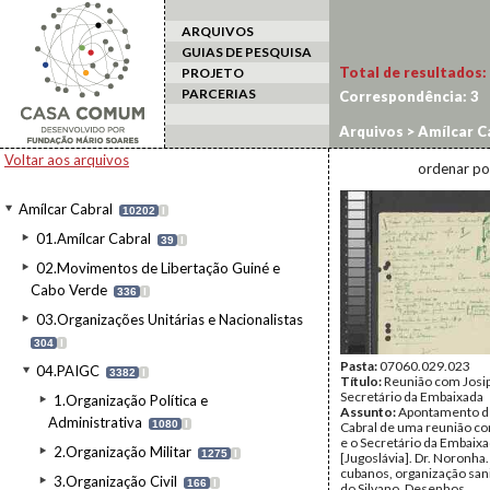
ARQUIVOS
GUIAS DE PESQUISA
Total de resultados:
PROJETO
PARCERIAS
Correspondência:
3
Arquivos
>
Amílcar C
Voltar aos arquivos
ordenar po
Amílcar Cabral
10202
I
01.Amílcar Cabral
39
I
02.Movimentos de Libertação Guiné e
Cabo Verde
336
I
03.Organizações Unitárias e Nacionalistas
304
I
Pasta:
07060.029.023
04.PAIGC
3382
I
Título:
Reunião com Josip
Secretário da Embaixada
1.Organização Política e
Assunto:
Apontamento d
Administrativa
1080
I
Cabral de uma reunião co
e o Secretário da Embaix
2.Organização Militar
1275
I
[Jugoslávia]. Dr. Noronha
cubanos, organização sani
3.Organização Civil
166
I
do Silvano. Desenhos.