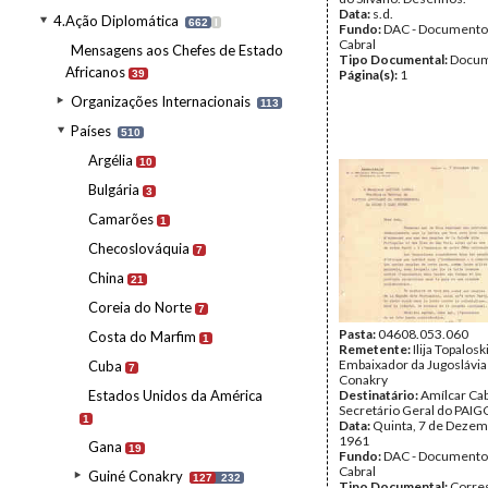
Data:
s.d.
4.Ação Diplomática
662
I
Fundo:
DAC - Documento
Cabral
Mensagens aos Chefes de Estado
Tipo Documental:
Docum
Africanos
Página(s):
1
39
Organizações Internacionais
113
Países
510
Argélia
10
Bulgária
3
Camarões
1
Checoslováquia
7
China
21
Coreia do Norte
7
Pasta:
04608.053.060
Costa do Marfim
1
Remetente:
Ilija Topaloski
Embaixador da Jugoslávi
Cuba
7
Conakry
Estados Unidos da América
Destinatário:
Amílcar Cab
Secretário Geral do PAIG
1
Data:
Quinta, 7 de Dezem
1961
Gana
19
Fundo:
DAC - Documento
Cabral
Guiné Conakry
127
232
Tipo Documental:
Corre