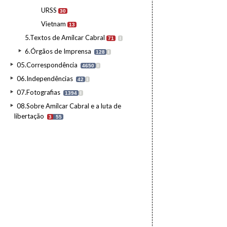
URSS
30
Vietnam
13
5.Textos de Amílcar Cabral
71
I
6.Órgãos de Imprensa
128
I
05.Correspondência
4650
I
06.Independências
42
I
07.Fotografias
1394
I
08.Sobre Amílcar Cabral e a luta de
libertação
3
55