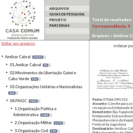
ARQUIVOS
GUIAS DE PESQUISA
Total de resultados:
PROJETO
PARCERIAS
Correspondência:
3
Arquivos
>
Amílcar C
Voltar aos arquivos
ordenar po
Amílcar Cabral
10202
I
01.Amílcar Cabral
39
I
02.Movimentos de Libertação Guiné e
Cabo Verde
336
I
03.Organizações Unitárias e Nacionalistas
304
I
Pasta:
07066.090.012
04.PAIGC
3382
I
Assunto:
Convite para as
recepção na Embaixada da
1.Organização Política e
Remetente:
Ilija Topaloski
Administrativa
1080
I
Embaixador Extraordinári
Plenipotenciário da Repúb
2.Organização Militar
1275
I
Federal da Jugoslávia
Destinatário:
Amílcar Cab
3.Organização Civil
166
I
Data:
Novembro de 1960