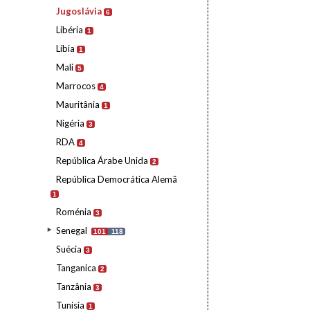
Jugoslávia
6
Libéria
1
Líbia
1
Mali
5
Marrocos
4
Mauritânia
1
Nigéria
3
RDA
4
República Árabe Unida
2
República Democrática Alemã
1
Roménia
3
Senegal
101
118
Suécia
3
Tanganica
2
Tanzânia
3
Tunísia
1