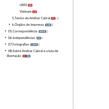
URSS
30
Vietnam
13
5.Textos de Amílcar Cabral
71
I
6.Órgãos de Imprensa
128
I
05.Correspondência
4650
I
06.Independências
42
I
07.Fotografias
1394
I
08.Sobre Amílcar Cabral e a luta de
libertação
3
55