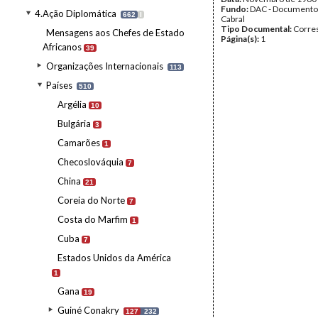
Fundo:
DAC - Documento
4.Ação Diplomática
662
I
Cabral
Tipo Documental:
Corre
Mensagens aos Chefes de Estado
Página(s):
1
Africanos
39
Organizações Internacionais
113
Países
510
Argélia
10
Bulgária
3
Camarões
1
Checoslováquia
7
China
21
Coreia do Norte
7
Costa do Marfim
1
Cuba
7
Estados Unidos da América
1
Gana
19
Guiné Conakry
127
232