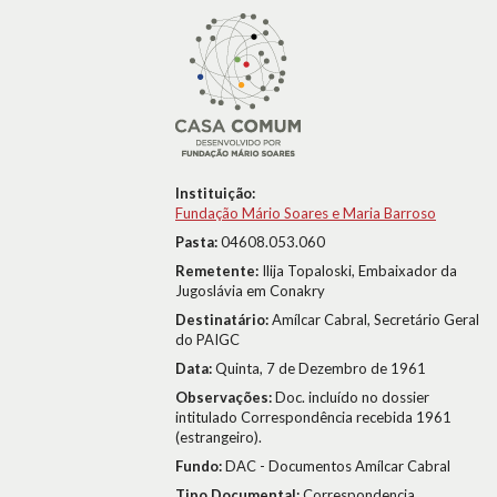
Instituição:
Fundação Mário Soares e Maria Barroso
Pasta:
04608.053.060
Remetente:
Ilija Topaloski, Embaixador da
Jugoslávia em Conakry
Destinatário:
Amílcar Cabral, Secretário Geral
do PAIGC
Data:
Quinta, 7 de Dezembro de 1961
Observações:
Doc. incluído no dossier
intitulado Correspondência recebida 1961
(estrangeiro).
Fundo:
DAC - Documentos Amílcar Cabral
Tipo Documental:
Correspondencia