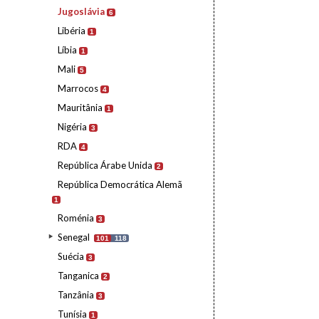
Jugoslávia
6
Libéria
1
Líbia
1
Mali
5
Marrocos
4
Mauritânia
1
Nigéria
3
RDA
4
República Árabe Unida
2
República Democrática Alemã
1
Roménia
3
Senegal
101
118
Suécia
3
Tanganica
2
Tanzânia
3
Tunísia
1