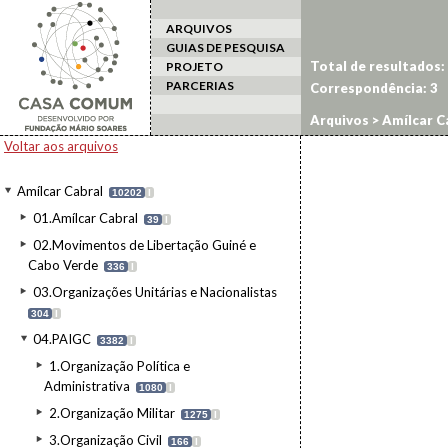
ARQUIVOS
GUIAS DE PESQUISA
Total de resultados:
PROJETO
PARCERIAS
Correspondência:
3
Arquivos
>
Amílcar C
Voltar aos arquivos
Amílcar Cabral
10202
I
01.Amílcar Cabral
39
I
02.Movimentos de Libertação Guiné e
Cabo Verde
336
I
03.Organizações Unitárias e Nacionalistas
304
I
04.PAIGC
3382
I
1.Organização Política e
Administrativa
1080
I
2.Organização Militar
1275
I
3.Organização Civil
166
I