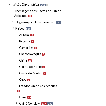
4.Ação Diplomática
662
I
Mensagens aos Chefes de Estado
Africanos
39
Organizações Internacionais
113
Países
510
Argélia
10
Bulgária
3
Camarões
1
Checoslováquia
7
China
21
Coreia do Norte
7
Costa do Marfim
1
Cuba
7
Estados Unidos da América
1
Gana
19
Guiné Conakry
127
232