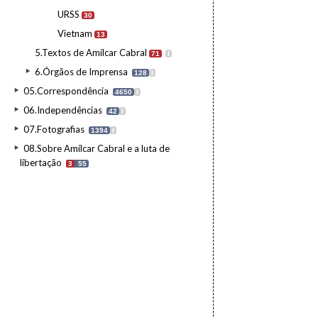
URSS
30
Vietnam
13
5.Textos de Amílcar Cabral
71
I
6.Órgãos de Imprensa
128
I
05.Correspondência
4650
I
06.Independências
42
I
07.Fotografias
1394
I
08.Sobre Amílcar Cabral e a luta de
libertação
3
55