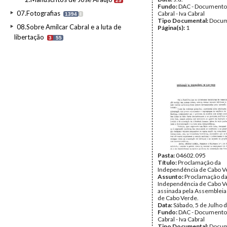
29
Fundo:
DAC - Documento
07.Fotografias
Cabral - Iva Cabral
1394
I
Tipo Documental:
Docum
08.Sobre Amílcar Cabral e a luta de
Página(s):
1
libertação
3
55
Pasta:
04602.095
Título:
Proclamação da
Independência de Cabo V
Assunto:
Proclamação d
Independência de Cabo V
assinada pela Assembleia
de Cabo Verde.
Data:
Sábado, 5 de Julho 
Fundo:
DAC - Documento
Cabral - Iva Cabral
Tipo Documental:
Docum