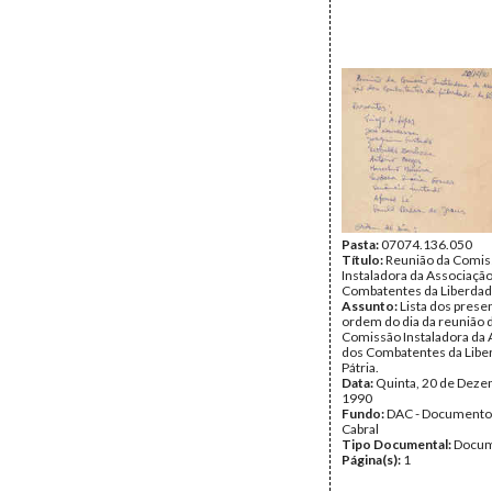
Pasta:
07074.136.050
Título:
Reunião da Comis
Instaladora da Associaçã
Combatentes da Liberdade
Assunto:
Lista dos prese
ordem do dia da reunião 
Comissão Instaladora da 
dos Combatentes da Libe
Pátria.
Data:
Quinta, 20 de Deze
1990
Fundo:
DAC - Documento
Cabral
Tipo Documental:
Docum
Página(s):
1