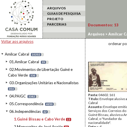
ARQUIVOS
GUIAS DE PESQUISA
PROJETO
PARCERIAS
Documentos:
13
Arquivos
>
Amílcar C
Voltar aos arquivos
ordenar po
Amílcar Cabral
10202
I
01.Amílcar Cabral
39
I
02.Movimentos de Libertação Guiné e
Cabo Verde
336
I
03.Organizações Unitárias e Nacionalistas
304
I
Pasta:
04602.161
04.PAIGC
3382
I
Título:
Envelope alusivo 
Cabral
05.Correspondência
4650
I
Assunto:
Envelope emiti
Serviços dos Correios do
06.Independências
42
I
Guiné Bissau, alusivo a A
Cabral, o "fundador da
1.Guiné Bissau e Cabo Verde
13
nacionalidade".
2.Manuscritos de José Araújo
Data:
s.d.