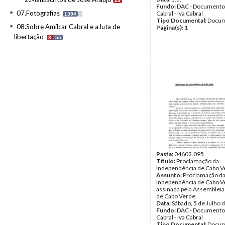
29
Fundo:
DAC - Documento
07.Fotografias
Cabral - Iva Cabral
1394
I
Tipo Documental:
Docum
08.Sobre Amílcar Cabral e a luta de
Página(s):
1
libertação
3
55
Pasta:
04602.095
Título:
Proclamação da
Independência de Cabo V
Assunto:
Proclamação d
Independência de Cabo V
assinada pela Assembleia
de Cabo Verde.
Data:
Sábado, 5 de Julho 
Fundo:
DAC - Documento
Cabral - Iva Cabral
Tipo Documental:
Docum