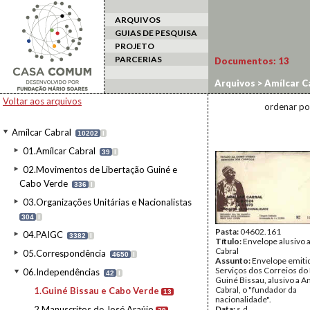
ARQUIVOS
GUIAS DE PESQUISA
PROJETO
PARCERIAS
Documentos:
13
Arquivos
>
Amílcar C
Voltar aos arquivos
ordenar po
Amílcar Cabral
10202
I
01.Amílcar Cabral
39
I
02.Movimentos de Libertação Guiné e
Cabo Verde
336
I
03.Organizações Unitárias e Nacionalistas
304
I
Pasta:
04602.161
04.PAIGC
3382
I
Título:
Envelope alusivo 
Cabral
05.Correspondência
4650
I
Assunto:
Envelope emiti
Serviços dos Correios do
06.Independências
42
I
Guiné Bissau, alusivo a A
Cabral, o "fundador da
1.Guiné Bissau e Cabo Verde
13
nacionalidade".
2.Manuscritos de José Araújo
Data:
s.d.