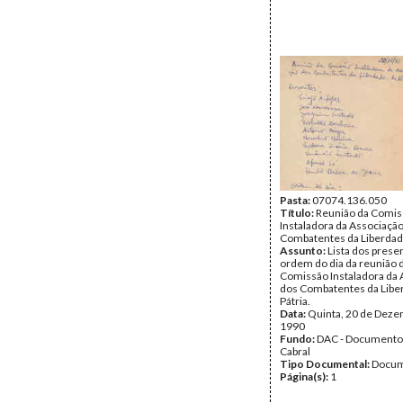
Pasta:
07074.136.050
Título:
Reunião da Comis
Instaladora da Associaçã
Combatentes da Liberdade
Assunto:
Lista dos prese
ordem do dia da reunião 
Comissão Instaladora da 
dos Combatentes da Libe
Pátria.
Data:
Quinta, 20 de Deze
1990
Fundo:
DAC - Documento
Cabral
Tipo Documental:
Docum
Página(s):
1