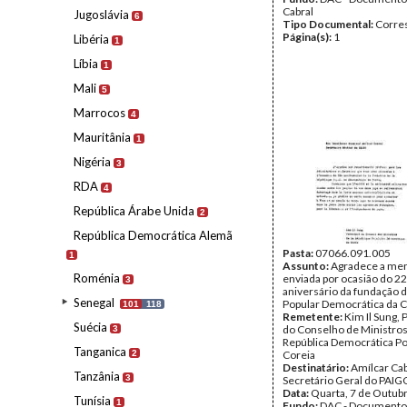
Cabral
Jugoslávia
6
Tipo Documental:
Corre
Página(s):
1
Libéria
1
Líbia
1
Mali
5
Marrocos
4
Mauritânia
1
Nigéria
3
RDA
4
República Árabe Unida
2
República Democrática Alemã
Pasta:
07066.091.005
1
Assunto:
Agradece a m
Roménia
enviada por ocasião do 22
3
aniversário da fundação d
Senegal
Popular Democrática da C
101
118
Remetente:
Kim Il Sung,
Suécia
do Conselho de Ministros
3
República Democrática Po
Tanganica
2
Coreia
Destinatário:
Amílcar Cab
Tanzânia
3
Secretário Geral do PAIG
Data:
Quarta, 7 de Outub
Tunísia
1
Fundo:
DAC - Documento