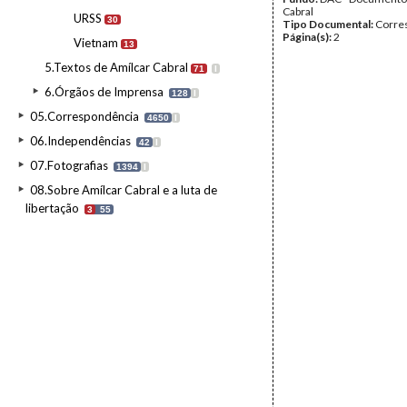
Cabral
URSS
30
Tipo Documental:
Corre
Página(s):
2
Vietnam
13
5.Textos de Amílcar Cabral
71
I
6.Órgãos de Imprensa
128
I
05.Correspondência
4650
I
06.Independências
42
I
07.Fotografias
1394
I
08.Sobre Amílcar Cabral e a luta de
libertação
3
55