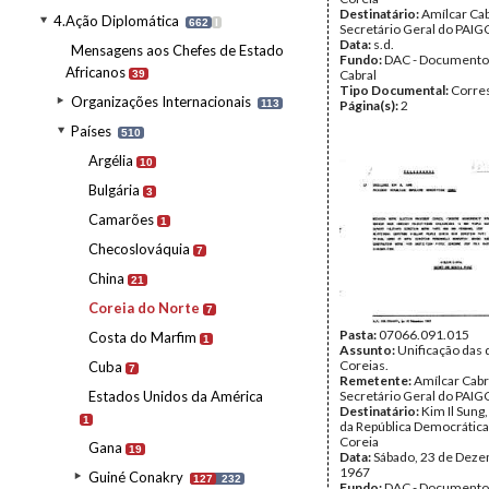
Destinatário:
Amílcar Cab
4.Ação Diplomática
662
I
Secretário Geral do PAIG
Data:
s.d.
Mensagens aos Chefes de Estado
Fundo:
DAC - Documento
Africanos
Cabral
39
Tipo Documental:
Corre
Organizações Internacionais
113
Página(s):
2
Países
510
Argélia
10
Bulgária
3
Camarões
1
Checoslováquia
7
China
21
Coreia do Norte
7
Pasta:
07066.091.015
Costa do Marfim
1
Assunto:
Unificação das 
Coreias.
Cuba
7
Remetente:
Amílcar Cabr
Estados Unidos da América
Secretário Geral do PAIG
Destinatário:
Kim Il Sung
1
da República Democrática
Coreia
Gana
19
Data:
Sábado, 23 de Dez
1967
Guiné Conakry
127
232
Fundo:
DAC - Documento