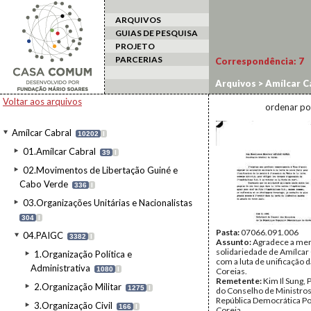
ARQUIVOS
GUIAS DE PESQUISA
PROJETO
PARCERIAS
Correspondência:
7
Arquivos
>
Amílcar C
Voltar aos arquivos
ordenar po
Amílcar Cabral
10202
I
01.Amílcar Cabral
39
I
02.Movimentos de Libertação Guiné e
Cabo Verde
336
I
03.Organizações Unitárias e Nacionalistas
304
I
Pasta:
07066.091.006
04.PAIGC
3382
I
Assunto:
Agradece a me
solidariedade de Amílcar 
1.Organização Política e
com a luta de unificação 
Administrativa
1080
I
Coreias.
Remetente:
Kim Il Sung,
2.Organização Militar
1275
I
do Conselho de Ministros
República Democrática Po
3.Organização Civil
166
I
Coreia