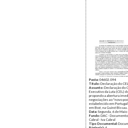
Pasta:
04602.094
Título:
Declaração do CE
Assunto:
Declaração do 
Executivo da Luta (CEL) 
propondo a abertura imed
negociações ao "novo pod
estabelecido em Portugal
em Boé, na Guiné Bissau.
Data:
Segunda, 6 de Maio
Fundo:
DAC - Documento
Cabral - Iva Cabral
Tipo Documental:
Docum
Página(s):
4