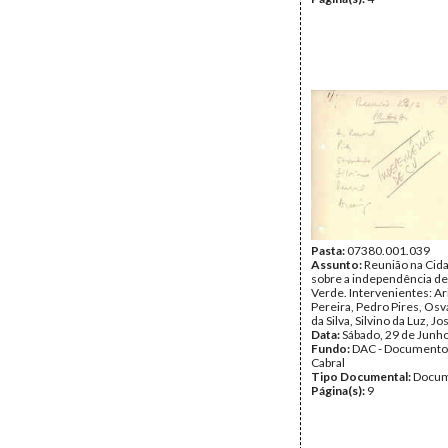
Pasta:
07380.001.039
Assunto:
Reunião na Cida
sobre a independência d
Verde. Intervenientes: Ar
Pereira, Pedro Pires, Os
da Silva, Silvino da Luz, J
Data:
Sábado, 29 de Junh
Fundo:
DAC - Documento
Cabral
Tipo Documental:
Docum
Página(s):
9