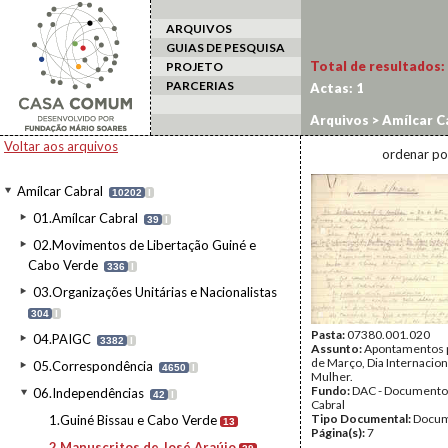
ARQUIVOS
GUIAS DE PESQUISA
Total de resultados:
PROJETO
PARCERIAS
Actas:
1
Arquivos
>
Amílcar C
Voltar aos arquivos
ordenar po
Amílcar Cabral
10202
I
01.Amílcar Cabral
39
I
02.Movimentos de Libertação Guiné e
Cabo Verde
336
I
03.Organizações Unitárias e Nacionalistas
304
I
Pasta:
07380.001.020
04.PAIGC
3382
I
Assunto:
Apontamentos p
de Março, Dia Internacion
05.Correspondência
4650
I
Mulher.
Fundo:
DAC - Documento
06.Independências
42
I
Cabral
Tipo Documental:
Docum
1.Guiné Bissau e Cabo Verde
13
Página(s):
7
2.Manuscritos de José Araújo