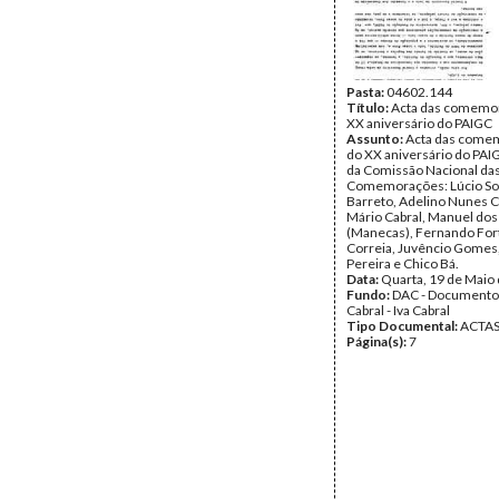
Pasta:
04602.144
Título:
Acta das comemo
XX aniversário do PAIGC
Assunto:
Acta das come
do XX aniversário do PAI
da Comissão Nacional da
Comemorações: Lúcio Soa
Barreto, Adelino Nunes C
Mário Cabral, Manuel dos
(Manecas), Fernando Fort
Correia, Juvêncio Gome
Pereira e Chico Bá.
Data:
Quarta, 19 de Maio
Fundo:
DAC - Documento
Cabral - Iva Cabral
Tipo Documental:
ACTA
Página(s):
7