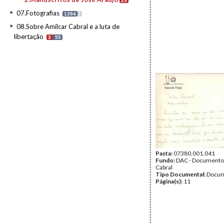
29
07.Fotografias
1394
I
08.Sobre Amílcar Cabral e a luta de
libertação
3
55
Pasta:
07380.001.041
Fundo:
DAC - Documento
Cabral
Tipo Documental:
Docum
Página(s):
11