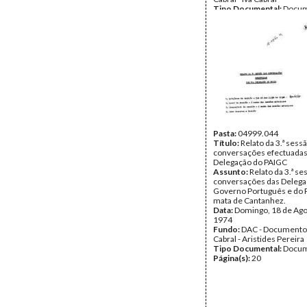
Tipo Documental:
Docum
Página(s):
10
Pasta:
04999.044
Título:
Relato da 3.ª sess
conversações efectuada
Delegação do PAIGC
Assunto:
Relato da 3.ª se
conversações das Delega
Governo Português e do 
mata de Cantanhez.
Data:
Domingo, 18 de Ago
1974
Fundo:
DAC - Documento
Cabral - Aristides Pereira
Tipo Documental:
Docum
Página(s):
20