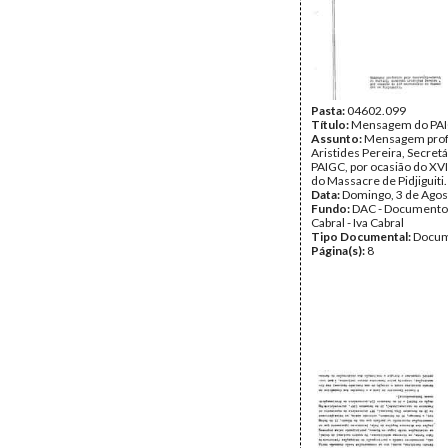
Pasta:
04602.099
Título:
Mensagem do PA
Assunto:
Mensagem prof
Aristides Pereira, Secretá
PAIGC, por ocasião do XVI
do Massacre de Pidjiguiti.
Data:
Domingo, 3 de Agos
Fundo:
DAC - Documento
Cabral - Iva Cabral
Tipo Documental:
Docum
Página(s):
8