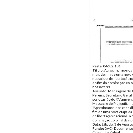
Pasta:
04602.101
Título:
Aproximamo-nos c
mais do fim de uma nova 
nossa luta de libertação na
do fim da dominação colo
nossa terra
Assunto:
Mensagem de A
Pereira, Secretário Geral
por ocasião do XV anivers
Massacre de Pidjiguiti, int
"Aproximamo-nos cada di
fim de uma nova etapa da 
de libertação nacional - a 
dominação colonial da nos
Data:
Sábado, 3 de Agost
Fundo:
DAC - Documento
Cabral - Iva Cabral