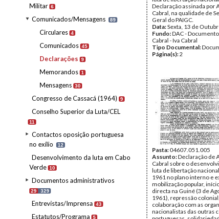
Militar
Declaração assinada por 
6
Cabral, na qualidade de S
Comunicados/Mensagens
Geral do PAIGC.
89
Data:
Sexta, 13 de Outub
Circulares
Fundo:
DAC - Documento
4
Cabral - Iva Cabral
Comunicados
45
Tipo Documental:
Docum
Página(s):
2
Declarações
9
Memorandos
1
Mensagens
30
Congresso de Cassacá (1964)
9
Conselho Superior da Luta/CEL
11
Contactos oposição portuguesa
no exílio
12
Pasta:
04607.051.005
Assunto:
Declaração de 
Desenvolvimento da luta em Cabo
Cabral sobre o desenvolv
Verde
10
luta de libertação naciona
1961 no plano interno e e
Documentos administrativos
mobilização popular, iníci
directa na Guiné (3 de Ag
29
329
1961), repressão colonial
Entrevistas/Imprensa
colaboração com as orga
43
nacionalistas das outras 
Estatutos/Programa
5
portuguesas, solidariedad