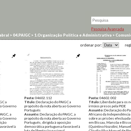
Pesquisa Avançada
abral
>
04.PAIGC
>
1.Organização Política e Administrativa
>
Comuni
ordenar por:
reg
Pasta:
04602.112
Pasta:
04602.002
IGC a
Título:
Declaração do PAIGC a
Título:
Liberdade para os 
 ao Governo
propósito da nota aberta ao Governo
irmãos presos pela PIDE
Português
Assunto:
Declaração do Pa
AIGC, a
Assunto:
Declaração do PAIGC, a
Africano da Independência 
 ao Governo
propósito da nota aberta ao Governo
sobre as prisões efectuada
sição
Português, dirigida à oposição
em Bissau, Mansôa e Bisso
avorável à
democrática portuguesa favorável à
(Quintino Nozolini, Manuel
.
luta de libertação nacional.
Cláudio Silva Manuel de Pin