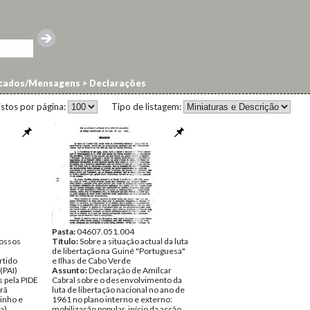
cados/Mensagens
>
Declarações
istos por página:
Tipo de listagem:
Pasta:
04607.051.004
nossos
Título:
Sobre a situação actual da luta
de libertação na Guiné "Portuguesa"
rtido
e Ilhas de Cabo Verde
(PAI)
Assunto:
Declaração de Amílcar
s pela PIDE
Cabral sobre o desenvolvimento da
rã
luta de libertação nacional no ano de
inho e
1961 no plano interno e externo:
a).
mobilização popular, início da acção