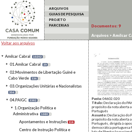
ARQUIVOS
GUIAS DE PESQUISA
PROJETO
PARCERIAS
Documentos:
9
Arquivos
>
Amílcar C
Voltar aos arquivos
Amílcar Cabral
10202
I
01.Amílcar Cabral
39
I
02.Movimentos de Libertação Guiné e
Cabo Verde
336
I
03.Organizações Unitárias e Nacionalistas
304
I
Pasta:
04602.020
04.PAIGC
3382
I
Título:
Declaração do PA
propósito da nota aberta
1.Organização Política e
Português
Administrativa
1080
I
Assunto:
Declaração do P
propósito da nota aberta
Apontamentos e Instruções
116
Português, dirigida à opo
democrática portuguesa f
Centro de Instrução Política e
luta de libertação nacional