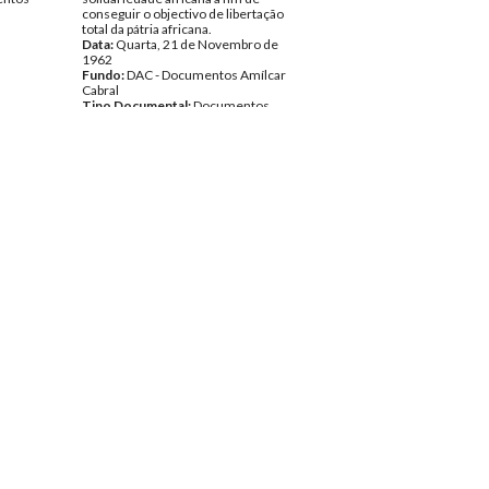
conseguir o objectivo de libertação
total da pátria africana.
Data:
Quarta, 21 de Novembro de
1962
Fundo:
DAC - Documentos Amílcar
Cabral
Tipo Documental:
Documentos
Página(s):
1