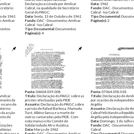
Amílcar
Declaração assinada por Amílcar
Data:
1962
ecretário
Cabral, na qualidade de Secretário
Fundo:
DAC - Documentos 
Geral do PAIGC.
Cabral - Iva Cabral
ro de 1961
Data:
Sexta, 13 de Outubro de 1961
Tipo Documental:
Docume
s Amílcar
Fundo:
DAC - Documentos Amílcar
Página(s):
2
Cabral - Iva Cabral
entos
Tipo Documental:
Documentos
Página(s):
4
Pasta:
04604.039.008
Pasta:
07064.058.018
Amílcar
Título:
Declaração do PAIGC sobre as
Título:
Declaração de Amíl
imento da
prisões efectuadas pela PIDE
por ocasião da independên
l no ano de
Assunto:
Declaração do PAIGC sobre
Argélia
xterno:
a prisão de Rafael Barbosa, Mamadu
Assunto:
Declaração de Am
o da acção
Turé, Albino Sanca e a morte de
Cabral felicitando a Repúbli
osto de
outros camaradas pela PIDE. Com
Argélia pela independência
,
nota manuscrita Comité de
Data:
Domingo, 1 de Julho
nizações
Solidariedade Afro-Asiática.
Fundo:
DAC - Documentos 
colónias
Data:
Março de 1962
Cabral
e africana e
Fundo:
DAC - Documentos Amílcar
Tipo Documental:
Docume