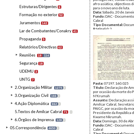
afro-asiática, objectivos 
Estruturas/Dirigentes
6
para o novo ano de luta.
Data:
Sábado, 20 de Janei
Formação no exterior
52
Fundo:
DAC - Documento
Cabral
Juramentos
142
Tipo Documental:
Docum
Página(s):
2
Lar de Combatentes/Conakry
41
Propaganda
5
Relatórios/Directivas
62
Reuniões
18
114
Segurança
18
UDEMU
3
UNTG
7
Pasta:
07197.160.025
2.Organização Militar
Título:
Declaração de Amí
1275
I
por ocasião da morte do 
3.Organização Civil
N'Krumah
166
I
Assunto:
Declaração ass
4.Ação Diplomática
Amílcar Cabral, Secretári
662
I
PAIGC, por ocasião da mo
5.Textos de Amílcar Cabral
71
I
Presidente da República 
Kwame Nkrumah.
6.Órgãos de Imprensa
128
I
Data:
Domingo, 30 de Abr
Fundo:
DAC - Documento
05.Correspondência
4650
I
Cabral
Tipo Documental:
Docum