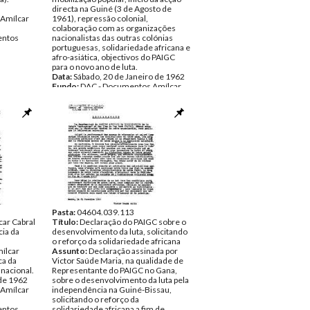
directa na Guiné (3 de Agosto de
Amílcar
1961), repressão colonial,
colaboração com as organizações
ntos
nacionalistas das outras colónias
portuguesas, solidariedade africana e
afro-asiática, objectivos do PAIGC
para o novo ano de luta.
Data:
Sábado, 20 de Janeiro de 1962
Fundo:
DAC - Documentos Amílcar
Cabral
Tipo Documental:
Documentos
Página(s):
2
Pasta:
04604.039.113
car Cabral
Título:
Declaração do PAIGC sobre o
cia da
desenvolvimento da luta, solicitando
o reforço da solidariedade africana
ílcar
Assunto:
Declaração assinada por
ca da
Victor Saúde Maria, na qualidade de
 nacional.
Representante do PAIGC no Gana,
 de 1962
sobre o desenvolvimento da luta pela
Amílcar
independência na Guiné-Bissau,
solicitando o reforço da
ntos
solidariedade africana a fim de