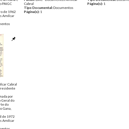
do PAIGC
Cabral
Página(s):
1
Tipo Documental:
Documentos
ro de 1962
Página(s):
1
s Amílcar
entos
lcar Cabral
Presidente
inada por
o Geral do
rte do
do Gana,
il de 1972
s Amílcar
entos