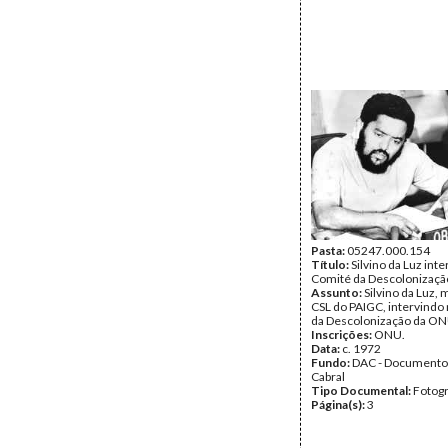
Pasta:
05247.000.154
Título:
Silvino da Luz int
Comité da Descolonizaç
Assunto:
Silvino da Luz,
CSL do PAIGC, intervindo
da Descolonização da ON
Inscrições:
ONU.
Data:
c. 1972
Fundo:
DAC - Documento
Cabral
Tipo Documental:
Fotogr
Página(s):
3