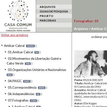
ARQUIVOS
GUIAS DE PESQUISA
PROJETO
PARCERIAS
Fotografias:
10
Arquivos
>
Amílcar C
Voltar aos arquivos
ordenar po
Amílcar Cabral
10202
I
01.Amílcar Cabral
39
I
02.Movimentos de Libertação Guiné e
Cabo Verde
336
I
03.Organizações Unitárias e Nacionalistas
304
I
Pasta:
05224.000.029
04.PAIGC
3382
I
Título:
Amílcar Cabral in
IV Comissão da ONU
05.Correspondência
4650
I
Assunto:
Amílcar Cabral,
qualidade de Secretário G
06.Independências
42
I
PAIGC, intervindo na IV 
ONU.
07.Fotografias
1394
I
Autor:
Elie Kagan
1.Amílcar Cabral
Data:
Quarta, 12 de Dez