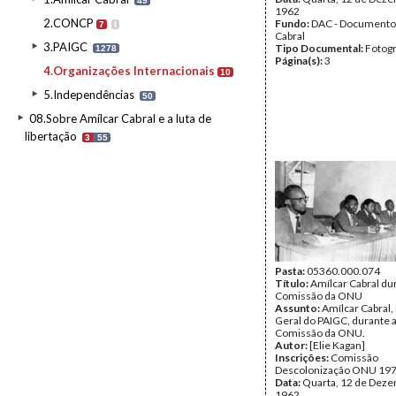
49
1962
2.CONCP
Fundo:
DAC - Documento
7
I
Cabral
3.PAIGC
Tipo Documental:
Fotogr
1278
Página(s):
3
4.Organizações Internacionais
10
5.Independências
50
08.Sobre Amílcar Cabral e a luta de
libertação
3
55
Pasta:
05360.000.074
Título:
Amílcar Cabral dur
Comissão da ONU
Assunto:
Amílcar Cabral,
Geral do PAIGC, durante a
Comissão da ONU.
Autor:
[Elie Kagan]
Inscrições:
Comissão
Descolonização ONU 19
Data:
Quarta, 12 de Dez
1962