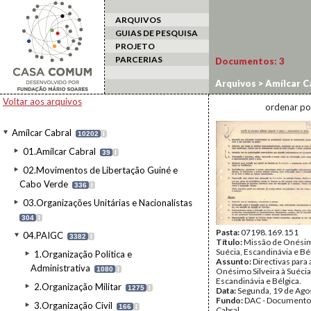
ARQUIVOS
GUIAS DE PESQUISA
PROJETO
PARCERIAS
Documentos:
3
Arquivos
>
Amílcar C
Voltar aos arquivos
ordenar po
Amílcar Cabral
10202
I
01.Amílcar Cabral
39
I
02.Movimentos de Libertação Guiné e
Cabo Verde
336
I
03.Organizações Unitárias e Nacionalistas
304
I
Pasta:
07198.169.151
04.PAIGC
3382
I
Título:
Missão de Onésimo
Suécia, Escandinávia e Bé
1.Organização Política e
Assunto:
Directivas para
Administrativa
1080
I
Onésimo Silveira à Suécia
Escandinávia e Bélgica.
2.Organização Militar
1275
I
Data:
Segunda, 19 de Ago
Fundo:
DAC - Documento
3.Organização Civil
166
I
Cabral