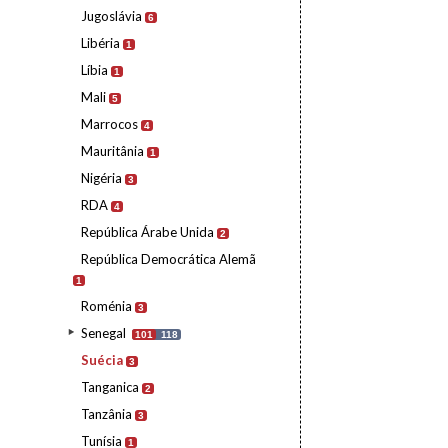
Jugoslávia
6
Libéria
1
Líbia
1
Mali
5
Marrocos
4
Mauritânia
1
Nigéria
3
RDA
4
República Árabe Unida
2
República Democrática Alemã
1
Roménia
3
Senegal
101
118
Suécia
3
Tanganica
2
Tanzânia
3
Tunísia
1