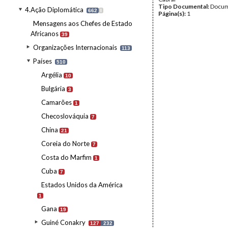
Tipo Documental:
Docum
4.Ação Diplomática
662
I
Página(s):
1
Mensagens aos Chefes de Estado
Africanos
39
Organizações Internacionais
113
Países
510
Argélia
10
Bulgária
3
Camarões
1
Checoslováquia
7
China
21
Coreia do Norte
7
Costa do Marfim
1
Cuba
7
Estados Unidos da América
1
Gana
19
Guiné Conakry
127
232