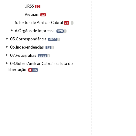
URSS
30
Vietnam
13
5.Textos de Amílcar Cabral
71
I
6.Órgãos de Imprensa
128
I
05.Correspondência
4650
I
06.Independências
42
I
07.Fotografias
1394
I
08.Sobre Amílcar Cabral e a luta de
libertação
3
55