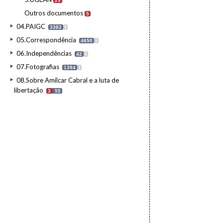
29
Outros documentos
5
04.PAIGC
3382
I
05.Correspondência
4650
I
06.Independências
42
I
07.Fotografias
1394
I
08.Sobre Amílcar Cabral e a luta de
libertação
3
55