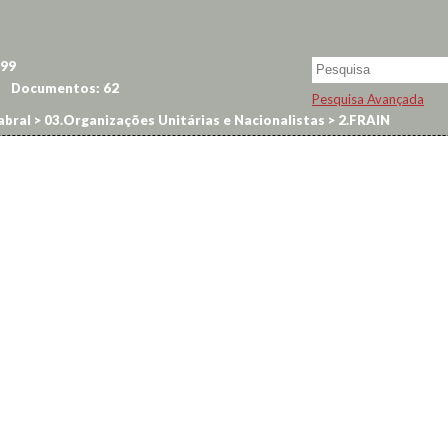
99
Documentos:
62
Pesquisa Avançada
abral
>
03.Organizações Unitárias e Nacionalistas
>
2.FRAIN