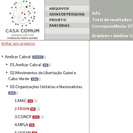
ARQUIVOS
Info
GUIAS DE PESQUISA
Total de resultados:
PROJETO
PARCERIAS
Correspondência:
37
Arquivos
>
Amílcar C
Voltar aos arquivos
Amílcar Cabral
10202
I
01.Amílcar Cabral
39
I
02.Movimentos de Libertação Guiné e
Cabo Verde
336
I
03.Organizações Unitárias e Nacionalistas
304
I
1.MAC
12
I
2.FRAIN
99
I
3.CONCP
131
I
4.MPLA
28
5.UGEAN