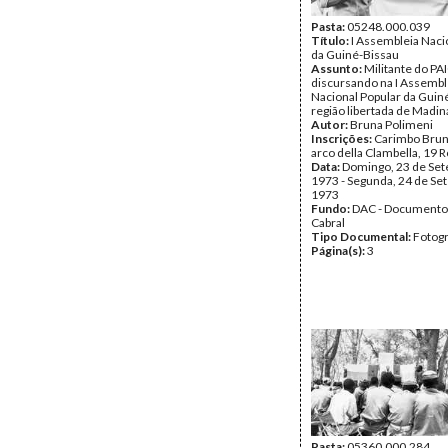
Pasta:
05248.000.039
Título:
I Assembleia Naci
da Guiné-Bissau
Assunto:
Militante do PA
discursando na I Assembl
Nacional Popular da Guin
região libertada de Madi
Autor:
Bruna Polimeni
Inscrições:
Carimbo Brun
arco della Clambella, 19 
Data:
Domingo, 23 de Se
1973 - Segunda, 24 de Se
1973
Fundo:
DAC - Documento
Cabral
Tipo Documental:
Fotogr
Página(s):
3
Pasta:
05360.000.284