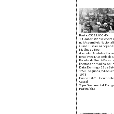
Pasta:
05222.000.404
Título:
Aristides Pereira
na I Assembleia Nacional 
Guiné-Bissau, na região l
Madina de Boé
Assunto:
Aristides Perei
Ignatiev na I Assembleia 
Popular da Guiné-Bissau 
libertada de Madina de B
Data:
Domingo, 23 de Se
1973 - Segunda, 24 de Se
1973
Fundo:
DAC - Documento
Cabral
Tipo Documental:
Fotogr
Página(s):
3