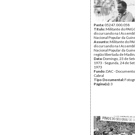
Pasta:
05247.000.058
Título:
Militante do PAIG
discursando na I Assembl
Nacional Popular da Guin
Assunto:
Militante do PA
discursando na I Assembl
Nacional Popular da Guin
região libertada de Madin
Data:
Domingo, 23 de Se
1973 - Segunda, 24 de Se
1973
Fundo:
DAC - Documento
Cabral
Tipo Documental:
Fotogr
Página(s):
3