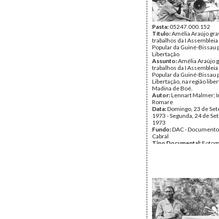
Pasta:
05247.000.152
Título:
Amélia Araújo gr
trabalhos da I Assembleia
Popular da Guiné-Bissau p
Libertação
Assunto:
Amélia Araújo 
trabalhos da I Assembleia
Popular da Guiné-Bissau p
Libertação, na região libe
Madina de Boé.
Autor:
Lennart Malmer; I
Romare
Data:
Domingo, 23 de Se
1973 - Segunda, 24 de Se
1973
Fundo:
DAC - Documento
Cabral
Tipo Documental:
Fotogr
Página(s):
3