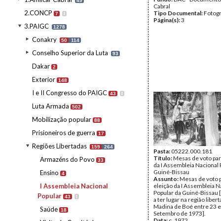
49
Cabral
2.CONCP
Tipo Documental:
Fotogr
7
I
Página(s):
3
3.PAIGC
1278
Conakry
50
114
Conselho Superior da Luta
93
Dakar
2
Exterior
148
I e II Congresso do PAIGC
43
I
Luta Armada
502
Mobilização popular
88
Prisioneiros de guerra
17
Regiões Libertadas
159
264
Pasta:
05222.000.181
Título:
Mesas de voto par
Armazéns do Povo
33
da I Assembleia Nacional 
Guiné-Bissau
Ensino
4
Assunto:
Mesas de voto p
I Assembleia Nacional
eleição da I Assembleia N
Popular da Guiné-Bissau [a
Popular
43
I
a ter lugar na região liber
Madina de Boé entre 23 e
Saúde
18
Setembro de 1973].
Data:
c. 1972