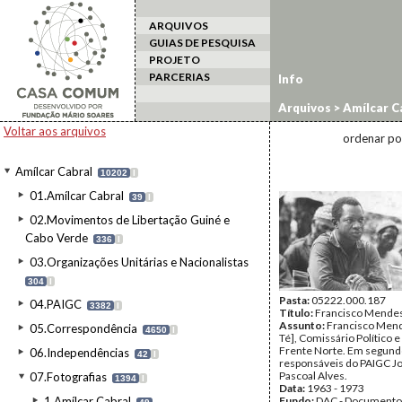
ARQUIVOS
GUIAS DE PESQUISA
PROJETO
PARCERIAS
Info
Arquivos
>
Amílcar C
Popular
Voltar aos arquivos
ordenar po
Amílcar Cabral
10202
I
01.Amílcar Cabral
39
I
02.Movimentos de Libertação Guiné e
Cabo Verde
336
I
03.Organizações Unitárias e Nacionalistas
304
I
Pasta:
05222.000.187
04.PAIGC
3382
I
Título:
Francisco Mende
Assunto:
Francisco Mend
05.Correspondência
4650
I
Té], Comissário Político e 
Frente Norte. Em segund
06.Independências
42
I
responsáveis do PAIGC Jo
Pascoal Alves.
07.Fotografias
1394
I
Data:
1963 - 1973
1.Amílcar Cabral
Fundo:
DAC - Documento