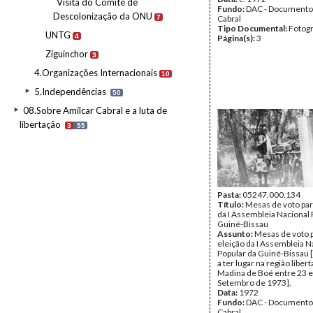
Visita do Comité de
Fundo:
DAC - Documento
Descolonização da ONU
7
Cabral
Tipo Documental:
Fotogr
UNTG
4
Página(s):
3
Ziguinchor
3
4.Organizações Internacionais
10
5.Independências
50
08.Sobre Amílcar Cabral e a luta de
libertação
3
55
Pasta:
05247.000.134
Título:
Mesas de voto par
da I Assembleia Nacional 
Guiné-Bissau
Assunto:
Mesas de voto p
eleição da I Assembleia N
Popular da Guiné-Bissau [a
a ter lugar na região liber
Madina de Boé entre 23 e
Setembro de 1973].
Data:
1972
Fundo:
DAC - Documento
Cabral