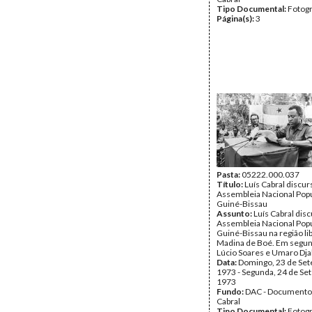
Tipo Documental:
Fotogr
Página(s):
3
Pasta:
05222.000.037
Título:
Luís Cabral discur
Assembleia Nacional Popu
Guiné-Bissau
Assunto:
Luís Cabral disc
Assembleia Nacional Popu
Guiné-Bissau na região li
Madina de Boé. Em segun
Lúcio Soares e Umaro Dja
Data:
Domingo, 23 de Se
1973 - Segunda, 24 de Se
1973
Fundo:
DAC - Documento
Cabral
Tipo Documental:
Fotogr