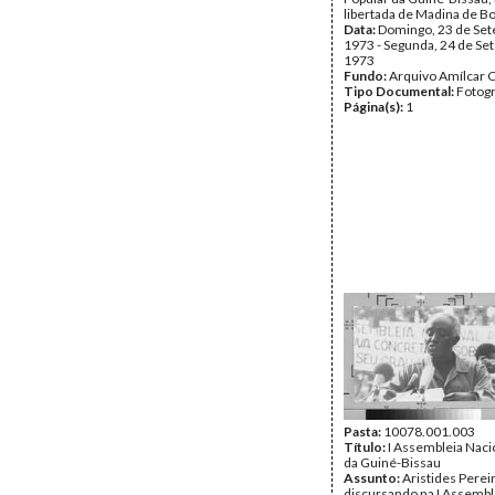
libertada de Madina de B
Data:
Domingo, 23 de Se
1973 - Segunda, 24 de Se
1973
Fundo:
Arquivo Amílcar C
Tipo Documental:
Fotogr
Página(s):
1
Pasta:
10078.001.003
Título:
I Assembleia Naci
da Guiné-Bissau
Assunto:
Aristides Perei
discursando na I Assembl