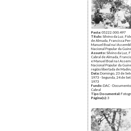
Pasta:
05222.000.497
Título:
Silvino da Luz, Fid
de Almada, Francisca Per
Manuel Boal na I Assembl
Nacional Popular da Guin
Assunto:
Silvino da Luz, F
Cabral de Almada, Franci
e Manuel Boal na I Assem
Nacional Popular da Guin
região libertada de Madin
Data:
Domingo, 23 de Se
1973 - Segunda, 24 de Se
1973
Fundo:
DAC - Documento
Cabral
Tipo Documental:
Fotogr
Página(s):
3