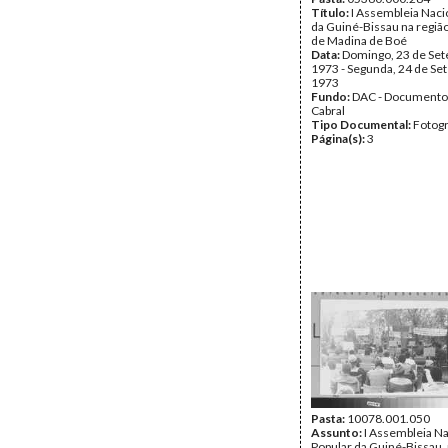
Título:
I Assembleia Naci
da Guiné-Bissau na região
de Madina de Boé
Data:
Domingo, 23 de Se
1973 - Segunda, 24 de Se
1973
Fundo:
DAC - Documento
Cabral
Tipo Documental:
Fotogr
Página(s):
3
Pasta:
10078.001.050
Assunto:
I Assembleia Na
Popular da Guiné-Bissau, 