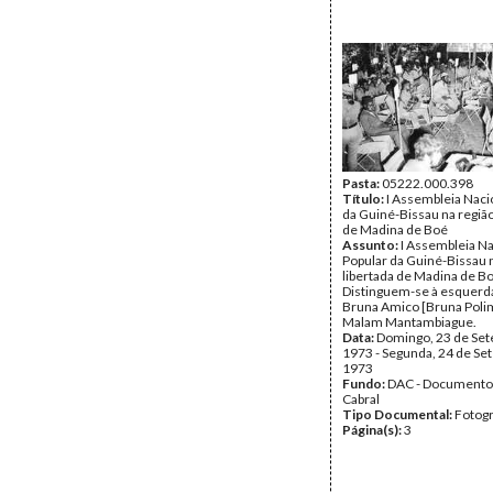
Pasta:
05222.000.398
Título:
I Assembleia Naci
da Guiné-Bissau na região
de Madina de Boé
Assunto:
I Assembleia Na
Popular da Guiné-Bissau 
libertada de Madina de B
Distinguem-se à esquerda
Bruna Amico [Bruna Polim
Malam Mantambiague.
Data:
Domingo, 23 de Se
1973 - Segunda, 24 de Se
1973
Fundo:
DAC - Documento
Cabral
Tipo Documental:
Fotogr
Página(s):
3