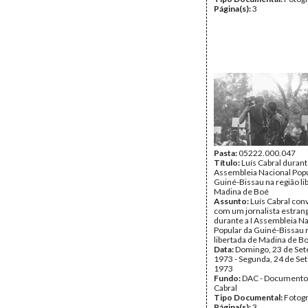
Página(s):
3
Pasta:
05222.000.047
Título:
Luís Cabral durante
Assembleia Nacional Popu
Guiné-Bissau na região li
Madina de Boé
Assunto:
Luís Cabral co
com um jornalista estran
durante a I Assembleia N
Popular da Guiné-Bissau 
libertada de Madina de B
Data:
Domingo, 23 de Se
1973 - Segunda, 24 de Se
1973
Fundo:
DAC - Documento
Cabral
Tipo Documental:
Fotogr
Página(s):
3