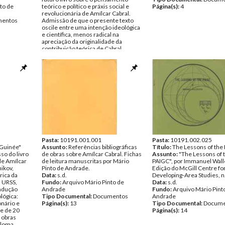
to de
teórico e político e práxis social e
Página(s):
4
revolucionária de Amílcar Cabral.
entos
Admissão de que o presente texto
oscile entre uma intenção ideológica
e científica, menos radical na
apreciação da originalidade da
contribuição teórica de Cabral.
Situação actual das reflexões de
Mário de Andrade (à luz dos
acontecimentos de Novembro de
80): questionar o corpus teórico de
Cabral, a prática política do PAIGC, a
problemática da independência
nacional, a unidade Guiné-Cabo
Verde, a democracia nacional
revolucionária, com relevância
particular para os períodos de crise.
Data:
s.d.
Fundo:
Arquivo Mário Pinto de
Andrade
Pasta:
10191.001.001
Pasta:
10191.002.025
 Guinée"
Tipo Documental:
Assunto:
Referências bibliográficas
Documentos
Título:
The Lessons of the
so do livro
Página(s):
de obras sobre Amílcar Cabral. Fichas
4
Assunto:
"The Lessons of 
de Amílcar
de leitura manuscritas por Mário
PAIGC", por Immanuel Wall
nikov,
Pinto de Andrade.
Edição do McGill Centre fo
rica da
Data:
s.d.
Developing-Area Studies, n.
 URSS,
Fundo:
Arquivo Mário Pinto de
Data:
s.d.
radução
Andrade
Fundo:
Arquivo Mário Pint
lógica:
Tipo Documental:
Documentos
Andrade
onário e
Página(s):
13
Tipo Documental:
Docume
te de 20
Página(s):
14
 obras
iploma