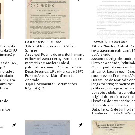
Pasta:
10192.001.002
Pasta:
04310.004.007
, revista
Título:
A la mémoire de Cabral.
Título:
"Amilcar Cabral: Pro
luta da ONU
Samine
révolutionnaire africain", 
criminação
Assunto:
Poema do escritor haitiano
de Andrade
Félix Morisseau-Leroy "Samine", em
Assunto:
Artigo de fundo,
es de JAN.,
memória de Amílcar Cabral,
Pinto de Andrade, intitulad
p. 1.
publicado na revista Africasia n.º 26.
Cabral: perfil de um revolu
Andrade a
Data:
Segunda, 19 de Março de 1973
africano", logo a seguir à s
adoptada
Fundo:
Arquivo Mário Pinto de
para a revista Présence Afr
a ONU, em
Andrade
Sub-títulos de Mário de An
 Amílcar
Tipo Documental:
Documentos
longa marcha; primeiros m
tos e
Página(s):
2
políticos; a viragem decisi
estratégia global; a contrib
original do teórico revoluci
to de
Lista final de referências d
elementos de consulta.
entos
Data:
Terça, 5 de Junho de
Fundo:
Arquivo Mário Pint
Andrade
Tipo Documental:
Docume
Página(s):
17