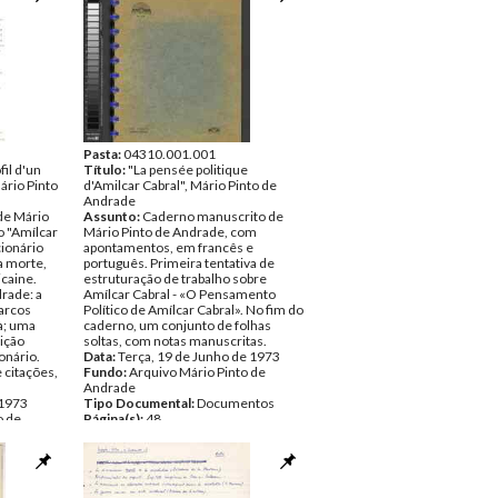
Pasta:
04310.001.001
fil d'un
Título:
"La pensée politique
Mário Pinto
d'Amilcar Cabral", Mário Pinto de
Andrade
 de Mário
Assunto:
Caderno manuscrito de
o "Amílcar
Mário Pinto de Andrade, com
cionário
apontamentos, em francês e
ua morte,
português. Primeira tentativa de
icaine.
estruturação de trabalho sobre
drade: a
Amílcar Cabral - «O Pensamento
arcos
Político de Amílcar Cabral». No fim do
va; uma
caderno, um conjunto de folhas
uição
soltas, com notas manuscritas.
onário.
Data:
Terça, 19 de Junho de 1973
e citações,
Fundo:
Arquivo Mário Pinto de
Andrade
 1973
Tipo Documental:
Documentos
o de
Página(s):
48
ntos