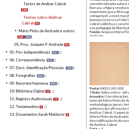
Textos de Amílcar Cabral
considerado pela autora, 
Barraza, a figura revoluci
158
importante que a África g
comparável, a nível mundi
Textos sobre Amílcar
Antonio Gramsci e Fidel 
Cabral
Cabral sublinha as caracte
55
sua pedagogia da libertaç
Mário Pinto de Andrade e outros
Fundo:
Arquivo Mário Pin
Andrade
239
264
Tipo Documental:
Docum
Página(s):
19
05. Proc. Joaquim P. Andrade
93
05. Pós-Independências
527
I
06. Correspondência
662
I
07. Docs. Identificação/Pessoais
120
I
08. Fotografias
265
I
09. Recortes/Imprensa
985
I
Pasta:
04331.001.002
10. Biblioteca Digital
10
I
Título:
Sobre o livro - úti
Assunto:
Considerações 
11. Registos Audiovisuais
75
I
texto de Mário Pinto de 
metodológicas gerais; teó
12. Testemunhos
5
I
polémica das afirmações 
Amílcar Cabral. O papel d
13. Documentos Sarah Maldoror
8
(Mário Pinto de Andrade)
descodificação do discur
de Amílcar Cabral.
Data:
s.d.