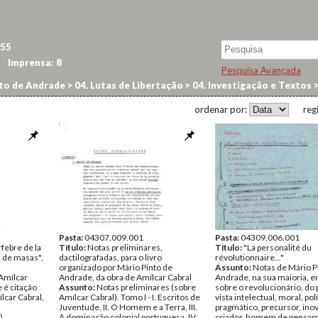
55
Imprensa:
8
Pesquisa Avançada
to de Andrade
>
04. Lutas de Libertação
>
04. Investigação e Textos
ordenar por:
reg
Pasta:
04307.009.001
Pasta:
04309.006.001
rfebre de la
Título:
Notas preliminares,
Título:
"La personalité du
a de masas",
dactilografadas, para o livro
révolutionnaire..."
organizado por Mário Pinto de
Assunto:
Notas de Mário P
Amílcar
Andrade, da obra de Amílcar Cabral
Andrade, na sua maioria, e
 é citação
Assunto:
Notas preliminares (sobre
sobre o revolucionário, do
lcar Cabral,
Amílcar Cabral). Tomo I - I. Escritos de
vista intelectual, moral, polí
Juventude, II. O Homem e a Terra, III.
pragmático, precursor, ino
),
A dominação colonial portuguesa, IV.
criador, homem de pensam