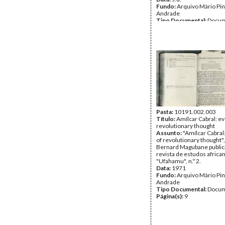
Fundo:
Arquivo Mário Pin
Andrade
Tipo Documental:
Docum
Página(s):
27
Pasta:
10191.002.003
Título:
Amílcar Cabral: ev
revolutionary thought
Assunto:
"Amílcar Cabral
of revolutionary thought",
Bernard Magubane public
revista de estudos africa
"Ufahamu", n.º 2.
Data:
1971
Fundo:
Arquivo Mário Pin
Andrade
Tipo Documental:
Docum
Página(s):
9