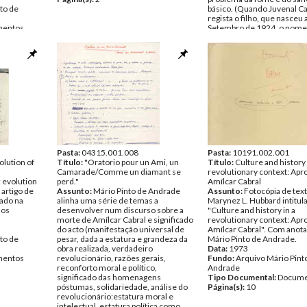
to de
básico. (Quando Juvenal Ca
regista o filho, que nasceu 
entos
Setembro de 1924, o nome 
grafado Hamílcar, em ho
cartaginês)
Data:
Dezembro de 1941
Fundo:
Arquivo Mário Pint
Andrade
Tipo Documental:
Docume
Página(s):
7
Pasta:
04315.001.008
Pasta:
10191.002.001
olution of
Título:
"Oratorio pour un Ami, un
Título:
Culture and history 
Camarade/Comme un diamant se
revolutionary context: Apr
: evolution
perd."
Amílcar Cabral
 artigo de
Assunto:
Mário Pinto de Andrade
Assunto:
Fotocópia de tex
ado na
alinha uma série de temas a
Marynez L. Hubbard intitul
nos
desenvolver num discurso sobre a
"Culture and history in a
morte de Amílcar Cabral e significado
revolutionary context: Apr
do acto (manifestação universal de
Amílcar Cabral". Com anot
to de
pesar, dada a estatura e grandeza da
Mário Pinto de Andrade.
obra realizada, verdadeiro
Data:
1973
entos
revolucionário, razões gerais,
Fundo:
Arquivo Mário Pint
reconforto moral e político,
Andrade
significado das homenagens
Tipo Documental:
Docume
póstumas, solidariedade, análise do
Página(s):
10
revolucionário:estatura moral e
intelectual, estatura política como