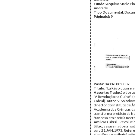
Fundo:
Arquivo Mário Pin
Andrade
Tipo Documental:
Docum
Página(s):
9
Pasta:
04336.002.007
Título:
"La Révolution en
Assunto:
Tradução do rus
"A Revolução na Guiné", (
Cabral). Autor, V. Solodov
director do Instituto de Áf
Academia das Ciências da
transforma prefácio da t
francesa em notícia necro
Amílcar Cabral - Revoluci
Sábio, assassinado na noi
para 21.JAN.1973. Refere
científicas e atribuição d