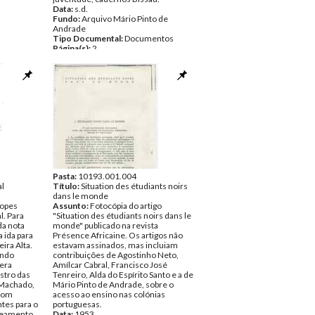
Data:
s.d.
Fundo:
Arquivo Mário Pinto de
Andrade
Tipo Documental:
Documentos
Página(s):
2
Pasta:
10193.001.004
al
Título:
Situation des étudiants noirs
dans le monde
Lopes
Assunto:
Fotocópia do artigo
l. Para
"Situation des étudiants noirs dans le
a nota
monde" publicado na revista
 ida para
Présence Africaine. Os artigos não
eira Alta.
estavam assinados, mas incluiam
ando
contribuições de Agostinho Neto,
 era
Amílcar Cabral, Francisco José
istro das
Tenreiro, Alda do Espírito Santo e a de
 Machado,
Mário Pinto de Andrade, sobre o
 com
acesso ao ensino nas colónias
tes para o
portuguesas.
neamento
Data:
1953