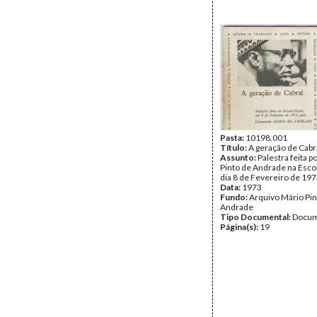
Pasta:
10198.001
Título:
A geração de Cabr
Assunto:
Palestra feita p
Pinto de Andrade na Escol
dia 8 de Fevereiro de 197
Data:
1973
Fundo:
Arquivo Mário Pin
Andrade
Tipo Documental:
Docum
Página(s):
19