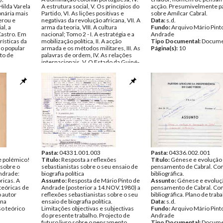
Hilda Varela
A estrutura social, V. Os princípios do
acção. Presumivelmente pa
onária mais
Partido, VI. As lições positivas e
sobre Amílcar Cabral.
erou e
negativas da revolução africana, VII. A
Data:
s.d.
al, a
arma da teoria, VIII. A cultura
Fundo:
Arquivo Mário Pint
Castro. Em
nacional; Tomo 2 - I. A estratégia e a
Andrade
rísticas da
mobilização política, II. A acção
Tipo Documental:
Docume
ão popular
armada e os métodos militares, III. As
Página(s):
10
to de
palavras de ordem, IV. As relações
internacionais, V. O Estado da Guiné-
entos
Bissau. Documento não assinado,
com correcções manuscritas (a
caligrafia não é de Mário Pinto de
Andrade); por outro lado, a
organização parece ser a do livro
organizado por Mário Pinto de
Andrade, da obra de Amílcar Cabral,
em dois tomos, publicada pela
Maspero, em 1975.
Data:
s.d.
Fundo:
Arquivo Mário Pinto de
Andrade
Tipo Documental:
Pasta:
04331.001.003
Documentos
Pasta:
04336.002.001
l e polémico!
Página(s):
Título:
Resposta a reflexões
12
Título:
Génese e evolução
sobre o
sebastianistas sobre o seu ensaio de
pensamento de Cabral. Con
Andrade:
biografia política
bibliográfica.
ricas. A
Assunto:
Resposta de Mário Pinto de
Assunto:
Génese e evoluç
teóricas de
Andrade (posterior a 14.NOV.1980) a
pensamento de Cabral. Con
o autor
reflexões sebastianistas sobre o seu
bibliográfica. Plano de traba
 na
ensaio de biografia política.
Data:
s.d.
so teórico
Limitações objectivas e subjectivas
Fundo:
Arquivo Mário Pint
do presente trabalho. Projecto de
Andrade
futuro livro sobre o pensamento
Tipo Documental:
Docume