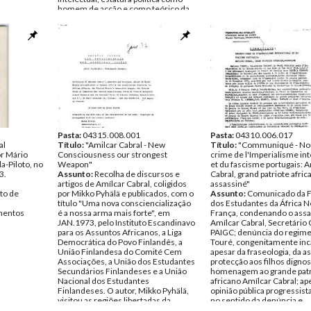
homem de acção e como teórico da
revolução)
Data:
1973
Fundo:
Arquivo Mário Pinto de
Andrade
Tipo Documental:
Documentos
Página(s):
2
Pasta:
04315.008.001
Pasta:
04310.006.017
al
Título:
"Amilcar Cabral - New
Título:
"Communiqué - No
or Mário
Consciousness our strongest
crime de l'Imperialisme int
a-Piloto, no
Weapon"
et du fascisme portugais: A
3.
Assunto:
Recolha de discursos e
Cabral, grand patriote africa
artigos de Amílcar Cabral, coligidos
assassiné"
to de
por Mikko Pyhälä e publicados, com o
Assunto:
Comunicado da 
título "Uma nova consciencialização
dos Estudantes da África 
entos
é a nossa arma mais forte", em
França, condenando o assa
JAN.1973, pelo Instituto Escandinavo
Amílcar Cabral, Secretário 
para os Assuntos Africanos, a Liga
PAIGC; denúncia do regime
Democrática do Povo Finlandês, a
Touré, congenitamente inc
União Finlandesa do Comité Cem
apesar da fraseologia, da a
Associações, a União dos Estudantes
protecção aos filhos dignos
Secundários Finlandeses e a União
homenagem ao grande patr
Nacional dos Estudantes
africano Amílcar Cabral; ap
Finlandeses. O autor, Mikko Pyhälä,
opinião pública progressist
visitou as regiões libertadas da
no sentido da denúncia e
Guiné-Bissau em DEZ.1970 -
condenação do regime fasc