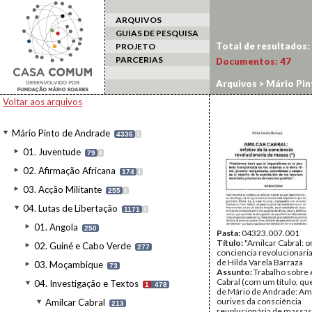
ARQUIVOS
GUIAS DE PESQUISA
Total de resultados:
PROJETO
PARCERIAS
Documentos:
47
Arquivos
>
Mário Pin
Voltar aos arquivos
Mário Pinto de Andrade
4336
I
01. Juventude
79
I
02. Afirmação Africana
174
I
03. Acção Militante
255
I
04. Lutas de Libertação
1171
I
01. Angola
250
Pasta:
04323.007.001
Título:
"Amilcar Cabral: o
02. Guiné e Cabo Verde
277
conciencia revolucionari
de Hilda Varela Barraza
03. Moçambique
73
Assunto:
Trabalho sobre 
Cabral (com um título, que
04. Investigação e Textos
1
478
de Mário de Andrade: Amí
ourives da consciência
Amílcar Cabral
213
revolucionária de massas