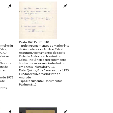
us aliados
i-
ra que
ancês
e Lisboa na
 os povos
uiné-
irmação de
vo da
ão do
ro de 1973
Pasta:
04315.001.010
émoire du
o de
Título:
Apontamentos de Mário Pinto
Cabra,
de Andrade sobre Amílcar Cabral
.G.C."
ntos
Assunto:
Apontamentos de Mário
pósio em
Pinto de Andrade sobre Amílcar
,
Cabral. Inclui notas aparentemente
blica da
tiradas durante reunião de Amílcar
nte de
em Escola-Piloto do PAIGC.
 les
Data:
Quinta, 8 de Fevereiro de 1973
Fundo:
Arquivo Mário Pinto de
ro de 1973
Andrade
o de
Tipo Documental:
Documentos
Página(s):
15
ntos