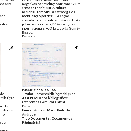
ra obra
negativas da revolução africana; VII. A
arma da teoria; VIII. A cultura
nacional. Tomo II: I. A estratégia e a
o de
mobilização política; II. A acção
armada e os métodos militares; III. As
ntos
palavras de ordem; IV. As relações
internacionais; V. O Estado da Guiné-
Bissau.
Data:
s.d.
Fundo:
Arquivo Mário Pinto de
Andrade
Tipo Documental:
Documentos
Página(s):
12
Pasta:
04336.002.002
 do
Título:
Éléments bibliographiques
tribuição
Assunto:
Dados bibliográficos
referentes a Amílcar Cabral
ão do
Data:
s.d.
tribuição
Fundo:
Arquivo Mário Pinto de
lho.
Andrade
Tipo Documental:
Documentos
o de
Página(s):
5
ntos