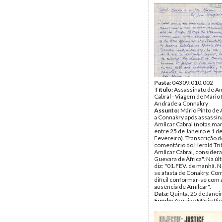
Pasta:
04309.010.002
Título:
Assassinato de Am
Cabral - Viagem de Mário 
Andrade a Connakry
Assunto:
Mário Pinto de 
a Connakry após assassin
Amílcar Cabral (notas ma
entre 25 de Janeiro e 1 d
Fevereiro). Transcrição d
comentário do Herald Tri
Amílcar Cabral, consider
Guevara de África". Na úl
diz: "01.FEV. de manhã. N
se afasta de Conakry. Com
difícil conformar-se com a
ausência de Amílcar".
Data:
Quinta, 25 de Janei
Fundo:
Arquivo Mário Pin
Andrade
Tipo Documental:
Docum
Página(s):
10