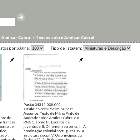
>
Amílcar Cabral
>
Textos sobre Amílcar Cabral
istos por página:
Tipo de listagem:
Pasta:
04315.008.002
Título:
"Notes Préliminaires"
Assunto:
Texto de Mário Pinto de
into de
Andrade sobre Amílcar Cabral e o
m francês,
PAIGC. Tomo I: I. Escritos de
 ponto de
juventude; II. O homem e a terra; III. A
tico,
dominação colonial portuguesa; IV. A
vador,
estrutura social; V. Os princípios do
ento e de
Partido; VI. As lições positivas e