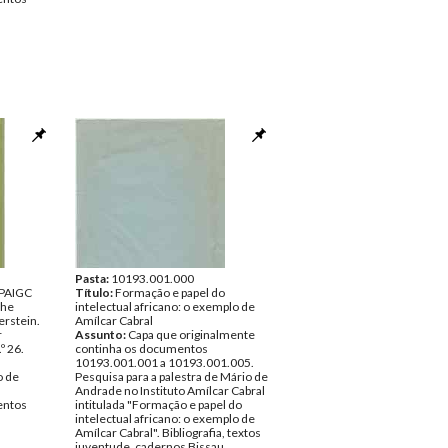
Pasta:
10193.001.000
 PAIGC
Título:
Formação e papel do
the
intelectual africano: o exemplo de
erstein.
Amílcar Cabral
r
Assunto:
Capa que originalmente
º 26.
continha os documentos
10193.001.001 a 10193.001.005.
o de
Pesquisa para a palestra de Mário de
Andrade no Instituto Amílcar Cabral
ntos
intitulada "Formação e papel do
intelectual africano: o exemplo de
Amílcar Cabral". Bibliografia, textos
juventude, cadernos Bissau.