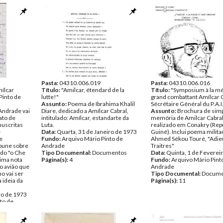
JAN.1971, como membro da
colonialista português e se
delegação enviada pela União
da OTAN; exigência dos ant
Internacional de Estudantes.
imperialistas franceses pa
Data:
Janeiro de 1973
governo neocolonialista fr
Fundo:
Arquivo Mário Pinto de
cesse apoio aos fascistas d
Andrade
suja guerra colonial contra
Tipo Documental:
Documentos
de Angola, Moçambique, G
Página(s):
70
Bissau e Cabo Verde; reaf
fé e apoio total à luta do po
Guiné-Bissau, sob a direcç
PAIGC.
Pasta:
04310.006.019
Data:
Pasta:
Segunda, 22 de Janei
04310.006.016
ílcar
Título:
"Amilcar, étendard de la
Fundo:
Título:
"Symposium à la m
Arquivo Mário Pint
Pinto de
lutte!"
Andrade
grand combattant Amílcar 
Assunto:
Poema de Ibrahima Khalil
Tipo Documental:
Sécrétaire Général du P.A.I
Docume
Andrade vai
Diare, dedicado a Amílcar Cabral,
Página(s):
Assunto:
Brochura de sim
2
ato de
intitulado: Amílcar, estandarte da
memória de Amilcar Cabral
nuscritas
Luta.
realizado em Conakry (Repú
e
Data:
Quarta, 31 de Janeiro de 1973
Guiné). Inclui poema milita
e
Fundo:
Arquivo Mário Pinto de
Ahmed Sékou Touré, "Adieu
bune sobre
Andrade
Traitres"
ado "o Che
Tipo Documental:
Documentos
Data:
Quinta, 1 de Feverei
tima nota
Página(s):
4
Fundo:
Arquivo Mário Pint
o avião que
Andrade
o vai ser
Tipo Documental:
Docume
 ideia da
Página(s):
11
ro de 1973
to de
entos