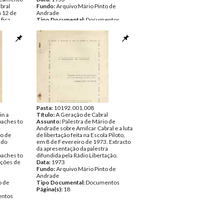
bral
Fundo:
Arquivo Mário Pinto de
a 12 de
Andrade
fica
Tipo Documental:
Documentos
menagem ao
Página(s):
10
o de
ntos
Pasta:
10192.001.008
in a
Título:
A Geração de Cabral
oaches to
Assunto:
Palestra de Mário de
Andrade sobre Amílcar Cabral e a luta
to de
de libertação feita na Escola Piloto,
ado
em 8 de Fevereiro de 1973. Extracto
da apresentação da palestra
oaches to
difundida pela Rádio Libertação.
ações de
Data:
1973
Fundo:
Arquivo Mário Pinto de
Andrade
o de
Tipo Documental:
Documentos
Página(s):
18
ntos