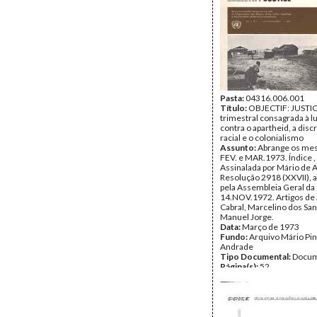
Pasta:
04316.006.001
Título:
OBJECTIF: JUSTICE
trimestral consagrada à 
contra o apartheid, a dis
racial e o colonialismo
Assunto:
Abrange os mes
FEV. e MAR.1973. Índice , 
Assinalada por Mário de 
Resolução 2918 (XXVII), 
pela Assembleia Geral d
14.NOV.1972. Artigos de
Cabral, Marcelino dos San
Manuel Jorge.
Data:
Março de 1973
Fundo:
Arquivo Mário Pin
Andrade
Tipo Documental:
Docum
Página(s):
52