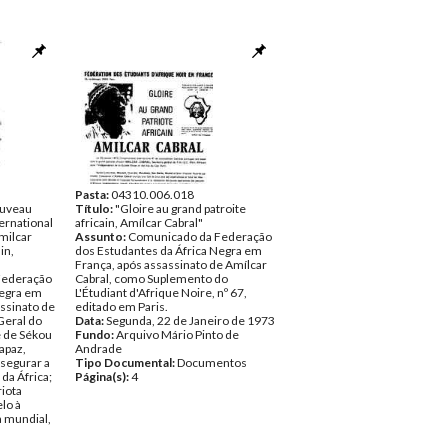
Pasta:
04310.006.018
uveau
Título:
"Gloire au grand patroite
ernational
africain, Amílcar Cabral"
milcar
Assunto:
Comunicado da Federação
in,
dos Estudantes da África Negra em
França, após assassinato de Amílcar
Federação
Cabral, como Suplemento do
Negra em
L'Étudiant d'Afrique Noire, nº 67,
ssinato de
editado em Paris.
Geral do
Data:
Segunda, 22 de Janeiro de 1973
 de Sékou
Fundo:
Arquivo Mário Pinto de
apaz,
Andrade
ssegurar a
Tipo Documental:
Documentos
 da África;
Página(s):
4
iota
elo à
a mundial,
ista