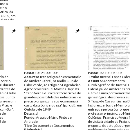
usa a
selho
África, da
a URSS, em
solene de
erência de
ão e a
 A Revolução
o Cabral
 incluído as
to de
entos
Pasta:
10193.001.003
Pasta:
04310.005.005
io de
Assunto:
Transcrição do comentário
Título:
Juvenal Lopes Cabr
sobre o
de Amílcar Cabral, na Rádio Club de
Assunto:
Apontamento
al durante
Cabo Verde, ao artigo do Engenheiro
autobiográfico de Juvenal 
udantes do
Agrónomo Manuel Martins Baptista
Cabral, pai de Amílcar Cabra
Rádio Clube
"Cabo Verde é um território rico e de
além de uma pormenorizad
osa. Junto
grandes possibilidades industriais - é
genealógica, descreve a sua
vam-se um
preciso organizar a sua economia à
S. Tiago de Cassurrãis, na B
 Praia e
custa da própria riqueza" (parcial), em
Inclui excertos de Memor
lcan-Bar",
Outubro de 1949.
entregue pelo próprio, que
e de
Data:
s.d.
professor primário, ao Min
es
Fundo:
Arquivo Mário Pinto de
Colónias, Francisco Vieira
5 de
Andrade
de visita à cidade da Praia,
Tipo Documental:
Documentos
proposta de soluções urgen
Página(s):
2
problema da fome e do sa