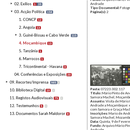
02. Exílios
Andrade
1
39
Tipo Documental:
Fotogr
03. Acção Política
Página(s):
2
158
1. CONCP
12
2. Angola
13
3. Guiné-Bissau e Cabo Verde
115
4. Moçambique
13
5. Tanzânia
1
6. Marrocos
1
7. Tricontinental - Havana
3
04. Conferências e Exposições
20
09. Recortes/Imprensa
985
I
Pasta:
07223.002.117
10. Biblioteca Digital
10
I
Título:
Mário Pinto de A
Samora Machel, Moçamb
11. Registos Audiovisuais
75
I
Assunto:
Visita de Mário 
Andrade a Moçambique: 
12. Testemunhos
5
I
com Samora e Graça Mac
13. Documentos Sarah Maldoror
Inscrições:
Mario de And
8
Samora Machel, Mozambi
Data:
Quinta, 9 de Fevere
Fundo:
Arquivo Mário Pin
Andrade