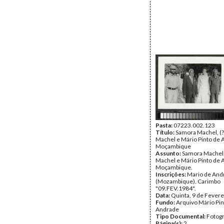
Pasta:
07223.002.123
Título:
Samora Machel, (?
Machel e Mário Pinto de 
Moçambique
Assunto:
Samora Machel, 
Machel e Mário Pinto de 
Moçambique.
Inscrições:
Mario de And
(Mozambique). Carimbo
"09.FEV.1984".
Data:
Quinta, 9 de Fevere
Fundo:
Arquivo Mário Pin
Andrade
Tipo Documental:
Fotogr
Página(s):
2