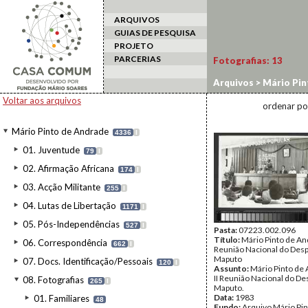
ARQUIVOS
GUIAS DE PESQUISA
PROJETO
PARCERIAS
Fotografias:
13
Arquivos
>
Mário Pin
Voltar aos arquivos
ordenar po
Mário Pinto de Andrade
4336
I
01. Juventude
79
I
02. Afirmação Africana
174
I
03. Acção Militante
255
I
04. Lutas de Libertação
1171
I
05. Pós-Independências
527
I
Pasta:
07223.002.096
Título:
Mário Pinto de And
06. Correspondência
662
I
Reunião Nacional do Des
Maputo
07. Docs. Identificação/Pessoais
120
I
Assunto:
Mário Pinto de
II Reunião Nacional do D
08. Fotografias
265
I
Maputo.
Data:
1983
01. Familiares
48
Fundo:
Arquivo Mário Pin