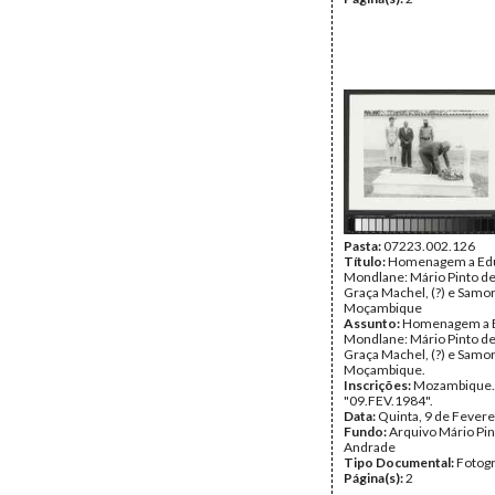
Pasta:
07223.002.126
Título:
Homenagem a Ed
Mondlane: Mário Pinto d
Graça Machel, (?) e Samo
Moçambique
Assunto:
Homenagem a 
Mondlane: Mário Pinto d
Graça Machel, (?) e Samo
Moçambique.
Inscrições:
Mozambique.
"09.FEV.1984".
Data:
Quinta, 9 de Fevere
Fundo:
Arquivo Mário Pin
Andrade
Tipo Documental:
Fotogr
Página(s):
2