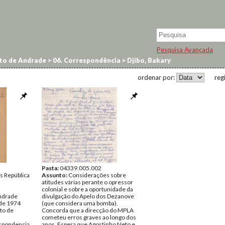
Pesquisa Avançada
to de Andrade
>
06. Correspondência
>
Djibo, Bakary
ordenar por:
reg
Pasta:
04339.005.002
 República
Assunto:
Considerações sobre
atitudes várias perante o opressor
colonial e sobre a oportunidade da
ndrade
divulgação do Apelo dos Dezanove
 de 1974
(que considera uma bomba).
to de
Concorda que a direcção do MPLA
cometeu erros graves ao longo dos
spondencia
anos. Espera que Agostinho Neto e