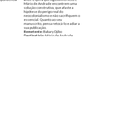
Mário de Andrade encontrem uma
solução construtiva, que afaste a
hipótese do perigo real do
neocolonialismo e não sacrifiquem o
essencial. Quanto ao seu
manuscrito, pensa retocá-lo e adiar a
sua publicação.
Remetente:
Bakary Djibo
Destinatário:
Mário de Andrade
Data:
Terça, 4 de Junho de 1974
Fundo:
Arquivo Mário Pinto de
Andrade
Tipo Documental:
Correspondencia
Página(s):
2