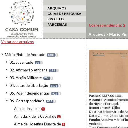
ARQUIVOS
GUIAS DE PESQUISA
PROJETO
PARCERIAS
Correspondência:
2
Arquivos
>
Mário Pin
Voltar aos arquivos
Mário Pinto de Andrade
4336
I
01. Juventude
79
I
02. Afirmação Africana
174
I
03. Acção Militante
255
I
04. Lutas de Libertação
1171
I
05. Pós-Independências
527
I
Pasta:
04337.001.001
Assunto:
Acontecimentos
06. Correspondência
662
I
do Níger e Portugal.
Remetente:
B. Djibo
Alexandre, Jean
1
Destinatário:
Mário de A
Data:
Quinta, 23 de Maio
Almada, Fidelis Cabral de
1
Fundo:
Arquivo Mário Pin
Andrade
Almeida, Josefina Duarte de
1
Tipo Documental:
Corre