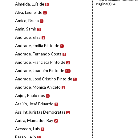
Almeida, Luís de
Página(s):
4
9
Alva, Leonel de
1
Amico, Bruna
3
Amin, Samir
3
Andrade, Elisa
1
Andrade, Emília Pinto de
1
Andrade, Fernando Costa
8
Andrade, Francisca Pinto de
3
Andrade, Joaquim Pinto de
10
Andrade, José Cristino Pinto de
1
Andrade, Monica Aniceto
1
Anjos, Paulo dos
8
Araújo, José Eduardo
7
Ass.Int.Juristas Democratas
1
Autra, Mamadou Ray
2
Azevedo, Luís
1
Basso, Lelio
1