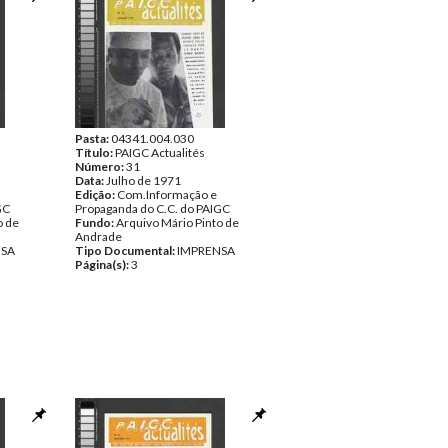
Pasta:
04341.004.030
Título:
PAIGC Actualités
Número:
31
Data:
Julho de 1971
Edição:
Com.Informação e
GC
Propaganda do C.C. do PAIGC
o de
Fundo:
Arquivo Mário Pinto de
Andrade
NSA
Tipo Documental:
IMPRENSA
Página(s):
3