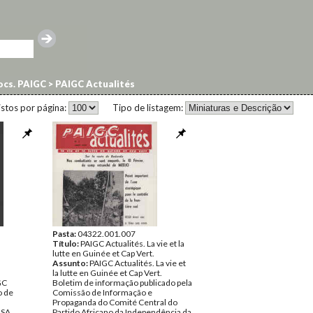
cs. PAIGC
>
PAIGC Actualités
istos por página:
Tipo de listagem:
Pasta:
04322.001.007
Título:
PAIGC Actualités. La vie et la
lutte en Guinée et Cap Vert.
Assunto:
PAIGC Actualités. La vie et
la lutte en Guinée et Cap Vert.
GC
Boletim de informação publicado pela
o de
Comissão de Informação e
Propaganda do Comité Central do
NSA
Partido Africano da Independência da