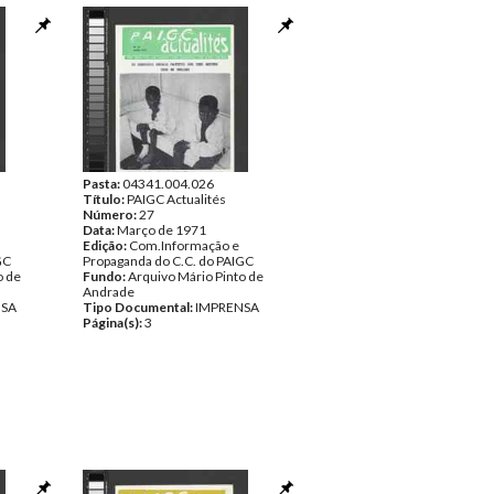
Pasta:
04341.004.026
Título:
PAIGC Actualités
Número:
27
Data:
Março de 1971
Edição:
Com.Informação e
GC
Propaganda do C.C. do PAIGC
o de
Fundo:
Arquivo Mário Pinto de
Andrade
NSA
Tipo Documental:
IMPRENSA
Página(s):
3