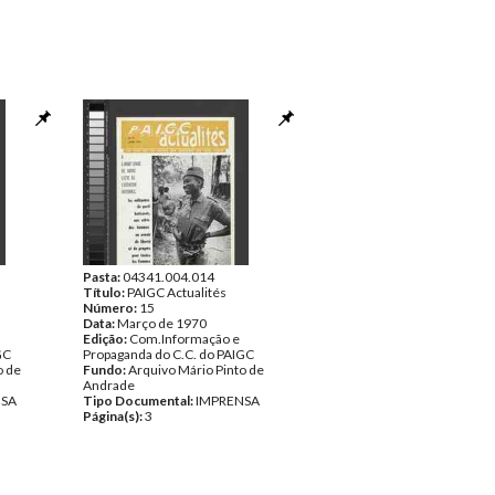
Pasta:
04341.004.014
Título:
PAIGC Actualités
Número:
15
Data:
Março de 1970
Edição:
Com.Informação e
GC
Propaganda do C.C. do PAIGC
o de
Fundo:
Arquivo Mário Pinto de
Andrade
NSA
Tipo Documental:
IMPRENSA
Página(s):
3