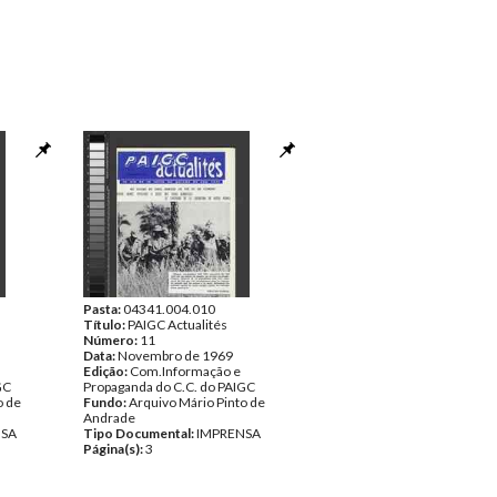
Pasta:
04341.004.010
Título:
PAIGC Actualités
Número:
11
Data:
Novembro de 1969
Edição:
Com.Informação e
GC
Propaganda do C.C. do PAIGC
o de
Fundo:
Arquivo Mário Pinto de
Andrade
NSA
Tipo Documental:
IMPRENSA
Página(s):
3