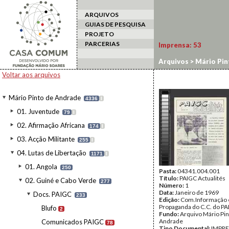
ARQUIVOS
GUIAS DE PESQUISA
PROJETO
PARCERIAS
Imprensa:
53
Arquivos
>
Mário Pin
Voltar aos arquivos
Mário Pinto de Andrade
4336
I
01. Juventude
79
I
02. Afirmação Africana
174
I
03. Acção Militante
255
I
04. Lutas de Libertação
1171
I
01. Angola
250
Pasta:
04341.004.001
Título:
PAIGC Actualités
02. Guiné e Cabo Verde
277
Número:
1
Data:
Janeiro de 1969
Docs. PAIGC
233
Edição:
Com.Informação 
Propaganda do C.C. do P
Blufo
2
Fundo:
Arquivo Mário Pin
Andrade
Comunicados PAIGC
78
Tipo Documental:
IMPR