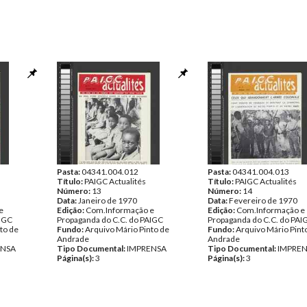
Pasta:
04341.004.012
Pasta:
04341.004.013
Título:
PAIGC Actualités
Título:
PAIGC Actualités
Número:
13
Número:
14
Data:
Janeiro de 1970
Data:
Fevereiro de 1970
e
Edição:
Com.Informação e
Edição:
Com.Informação e
AIGC
Propaganda do C.C. do PAIGC
Propaganda do C.C. do PAI
to de
Fundo:
Arquivo Mário Pinto de
Fundo:
Arquivo Mário Pint
Andrade
Andrade
ENSA
Tipo Documental:
IMPRENSA
Tipo Documental:
IMPRE
Página(s):
3
Página(s):
3