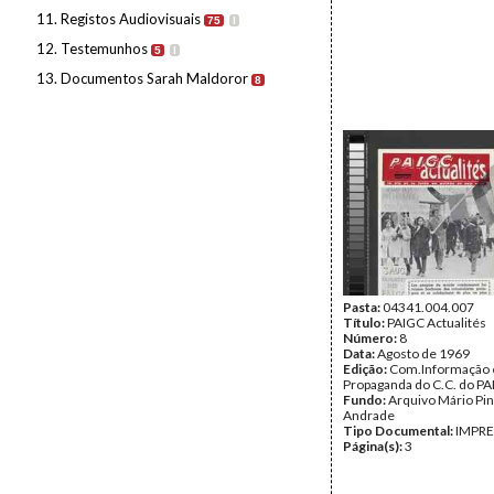
11. Registos Audiovisuais
75
I
12. Testemunhos
5
I
13. Documentos Sarah Maldoror
8
Pasta:
04341.004.007
Título:
PAIGC Actualités
Número:
8
Data:
Agosto de 1969
Edição:
Com.Informação 
Propaganda do C.C. do P
Fundo:
Arquivo Mário Pin
Andrade
Tipo Documental:
IMPR
Página(s):
3