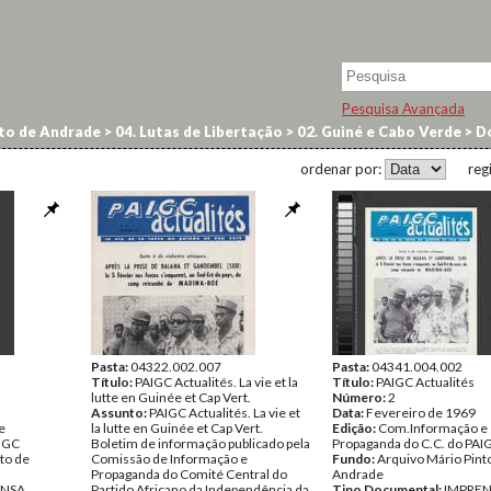
Pesquisa Avançada
to de Andrade
>
04. Lutas de Libertação
>
02. Guiné e Cabo Verde
>
Do
ordenar por:
reg
Pasta:
04322.002.007
Pasta:
04341.004.002
Título:
PAIGC Actualités. La vie et la
Título:
PAIGC Actualités
lutte en Guinée et Cap Vert.
Número:
2
Assunto:
PAIGC Actualités. La vie et
Data:
Fevereiro de 1969
e
la lutte en Guinée et Cap Vert.
Edição:
Com.Informação e
AIGC
Boletim de informação publicado pela
Propaganda do C.C. do PAI
to de
Comissão de Informação e
Fundo:
Arquivo Mário Pint
Propaganda do Comité Central do
Andrade
ENSA
Partido Africano da Independência da
Tipo Documental:
IMPRE