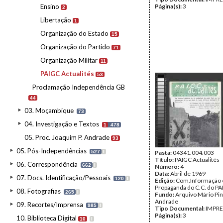
Ensino
Página(s):
3
2
Libertação
1
Organização do Estado
15
Organização do Partido
71
Organização Militar
11
PAIGC Actualités
53
Proclamação Independência GB
44
03. Moçambique
73
04. Investigação e Textos
1
478
05. Proc. Joaquim P. Andrade
93
05. Pós-Independências
527
I
Pasta:
04341.004.003
Título:
PAIGC Actualités
06. Correspondência
662
I
Número:
4
Data:
Abril de 1969
07. Docs. Identificação/Pessoais
120
I
Edição:
Com.Informação 
Propaganda do C.C. do P
08. Fotografias
265
I
Fundo:
Arquivo Mário Pin
Andrade
09. Recortes/Imprensa
985
I
Tipo Documental:
IMPR
Página(s):
3
10. Biblioteca Digital
10
I