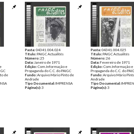
Pasta:
04341.004.024
Pasta:
04341.004.025
Título:
PAIGC Actualités
Título:
PAIGC Actualités
Número:
25
Número:
26
Data:
Janeiro de 1971
Data:
Fevereiro de 1971
e
Edição:
Com.Informação e
Edição:
Com.Informação e
AIGC
Propaganda do C.C. do PAIGC
Propaganda do C.C. do PAI
to de
Fundo:
Arquivo Mário Pinto de
Fundo:
Arquivo Mário Pint
Andrade
Andrade
ENSA
Tipo Documental:
IMPRENSA
Tipo Documental:
IMPRE
Página(s):
3
Página(s):
3