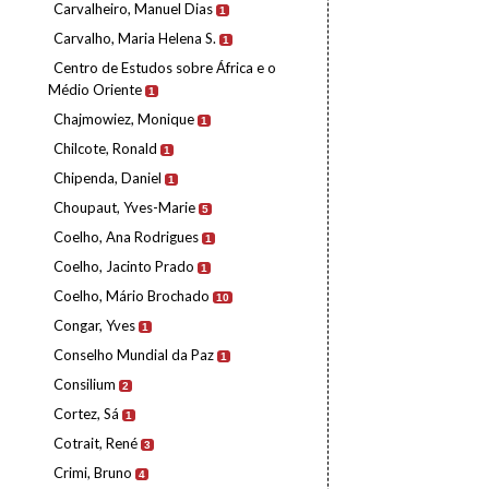
Carvalheiro, Manuel Dias
1
Carvalho, Maria Helena S.
1
Centro de Estudos sobre África e o
Médio Oriente
1
Chajmowiez, Monique
1
Chilcote, Ronald
1
Chipenda, Daniel
1
Choupaut, Yves-Marie
5
Coelho, Ana Rodrigues
1
Coelho, Jacinto Prado
1
Coelho, Mário Brochado
10
Congar, Yves
1
Conselho Mundial da Paz
1
Consilium
2
Cortez, Sá
1
Cotrait, René
3
Crimi, Bruno
4