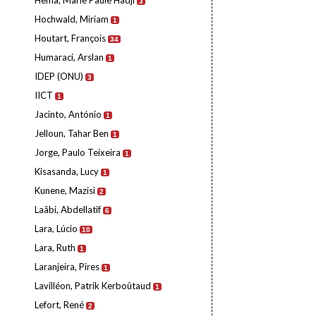
Hema, Marie Paule Hadji
3
Hochwald, Miriam
1
Houtart, François
34
Humaraci, Arslan
1
IDEP (ONU)
3
IICT
1
Jacinto, António
1
Jelloun, Tahar Ben
1
Jorge, Paulo Teixeira
1
Kisasanda, Lucy
1
Kunene, Mazisi
2
Laâbi, Abdellatif
6
Lara, Lúcio
10
Lara, Ruth
1
Laranjeira, Pires
1
Lavilléon, Patrik Kerboûtaud
1
Lefort, René
2