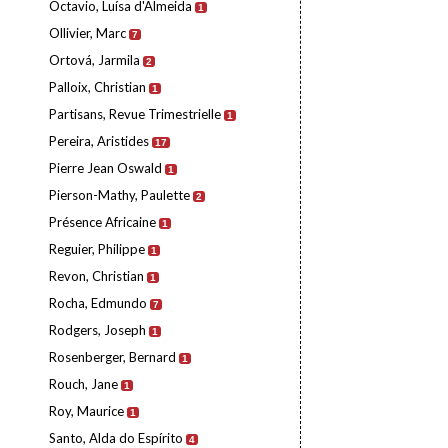
Octavio, Luísa d'Almeida
1
Ollivier, Marc
7
Ortová, Jarmila
2
Palloix, Christian
1
Partisans, Revue Trimestrielle
1
Pereira, Aristides
17
Pierre Jean Oswald
1
Pierson-Mathy, Paulette
2
Présence Africaine
1
Reguier, Philippe
1
Revon, Christian
1
Rocha, Edmundo
7
Rodgers, Joseph
1
Rosenberger, Bernard
1
Rouch, Jane
1
Roy, Maurice
1
Santo, Alda do Espírito
4