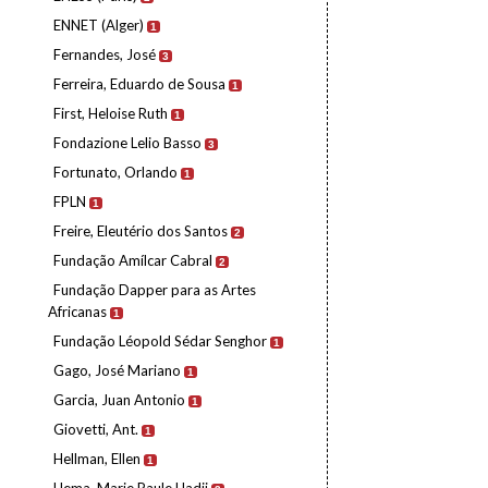
ENNET (Alger)
1
Fernandes, José
3
Ferreira, Eduardo de Sousa
1
First, Heloise Ruth
1
Fondazione Lelio Basso
3
Fortunato, Orlando
1
FPLN
1
Freire, Eleutério dos Santos
2
Fundação Amílcar Cabral
2
Fundação Dapper para as Artes
Africanas
1
Fundação Léopold Sédar Senghor
1
Gago, José Mariano
1
Garcia, Juan Antonio
1
Giovetti, Ant.
1
Hellman, Ellen
1