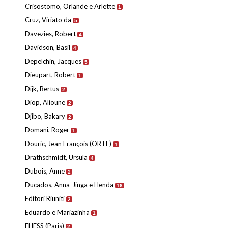
Crisostomo, Orlande e Arlette
1
Cruz, Viriato da
5
Davezies, Robert
4
Davidson, Basil
4
Depelchin, Jacques
5
Dieupart, Robert
1
Dijk, Bertus
2
Diop, Alioune
2
Djibo, Bakary
2
Domani, Roger
1
Douric, Jean François (ORTF)
1
Drathschmidt, Ursula
4
Dubois, Anne
2
Ducados, Anna-Jinga e Henda
16
Editori Riuniti
2
Eduardo e Mariazinha
1
EHESS (Paris)
2