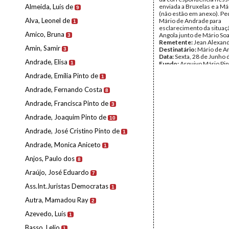
Almeida, Luís de
enviada a Bruxelas e a Má
9
(não estão em anexo). Pe
Alva, Leonel de
Mário de Andrade para
1
esclarecimento da situa
Amico, Bruna
Angola junto de Mário So
3
Remetente:
Jean Alexan
Amin, Samir
Destinatário:
Mário de A
3
Data:
Sexta, 28 de Junho 
Andrade, Elisa
1
Fundo:
Arquivo Mário Pin
Andrade
Andrade, Emília Pinto de
1
Tipo Documental:
Corre
Página(s):
1
Andrade, Fernando Costa
8
Andrade, Francisca Pinto de
3
Andrade, Joaquim Pinto de
10
Andrade, José Cristino Pinto de
1
Andrade, Monica Aniceto
1
Anjos, Paulo dos
8
Araújo, José Eduardo
7
Ass.Int.Juristas Democratas
1
Autra, Mamadou Ray
2
Azevedo, Luís
1
Basso, Lelio
1