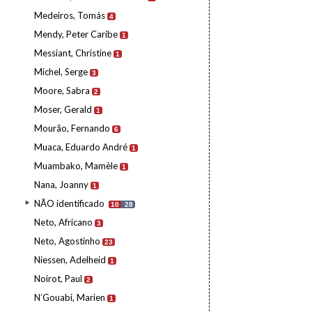
Medeiros, Tomás
4
Mendy, Peter Caribe
1
Messiant, Christine
1
Michel, Serge
3
Moore, Sabra
2
Moser, Gerald
1
Mourão, Fernando
6
Muaca, Eduardo André
1
Muambako, Mamèle
1
Nana, Joanny
1
NÃO identificado
10
28
Neto, Africano
3
Neto, Agostinho
23
Niessen, Adelheid
1
Noirot, Paul
2
N’Gouabi, Marien
1