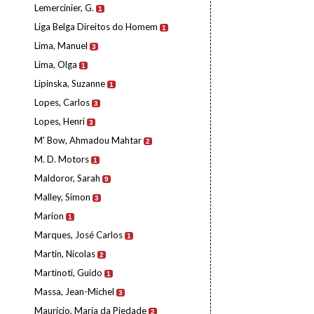
Lemercinier, G.
1
Liga Belga Direitos do Homem
1
Lima, Manuel
3
Lima, Olga
1
Lipinska, Suzanne
1
Lopes, Carlos
3
Lopes, Henri
3
M' Bow, Ahmadou Mahtar
2
M. D. Motors
1
Maldoror, Sarah
9
Malley, Simon
3
Marion
1
Marques, José Carlos
1
Martin, Nicolas
2
Martinoti, Guido
1
Massa, Jean-Michel
3
Maurício, Maria da Piedade
2