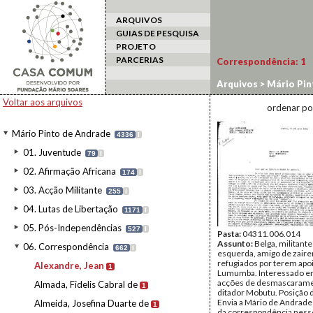
ARQUIVOS
GUIAS DE PESQUISA
PROJETO
PARCERIAS
Correspondência:
1
Arquivos
>
Mário Pin
Voltar aos arquivos
ordenar po
Mário Pinto de Andrade
4336
I
01. Juventude
79
I
02. Afirmação Africana
174
I
03. Acção Militante
255
I
04. Lutas de Libertação
1171
I
05. Pós-Independências
527
I
Pasta:
04311.006.014
Assunto:
Belga, militante
06. Correspondência
662
I
esquerda, amigo de zair
refugiados por terem apo
Alexandre, Jean
1
Lumumba. Interessado em
acções de desmascarame
Almada, Fidelis Cabral de
1
ditador Mobutu. Posição
Envia a Mário de Andrade
Almeida, Josefina Duarte de
1
da correspondência ness