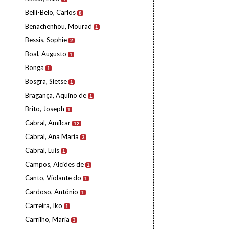
Belli-Belo, Carlos
8
Benachenhou, Mourad
1
Bessis, Sophie
2
Boal, Augusto
1
Bonga
1
Bosgra, Sietse
1
Bragança, Aquino de
1
Brito, Joseph
1
Cabral, Amílcar
12
Cabral, Ana Maria
3
Cabral, Luís
1
Campos, Alcides de
1
Canto, Violante do
1
Cardoso, António
1
Carreira, Iko
1
Carrilho, Maria
3